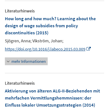
e
F
e
n
e
Literaturhinweis
m
n
F
How long and how much? Learning about the
s
e
design of wage subsidies from policy
t
n
e
discontinuities
(2015)
s
r
t
Sjögren, Anna;
Vikström, Johan;
ö
e
I
https://doi.org/10.1016/j.labeco.2015.03.009
f
r
n
f
ö
n
n
mehr Informationen
f
e
e
f
u
n
n
e
e
Literaturhinweis
m
n
F
Aktivierung von älteren ALG-II-Beziehenden mit
e
mehrfachen Vermittlungshemmnissen
:
der
n
Einfluss lokaler Umsetzungsstrategien
(2014)
s