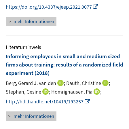
r
e
n
I
https://doi.org/10.4337/ejeep.2021.0077
ö
r
n
n
f
ö
e
n
f
mehr Informationen
f
u
e
n
f
e
u
e
n
m
e
n
e
F
Literaturhinweis
m
n
e
F
Informing employees in small and medium sized
n
e
firms about training
:
results of a randomized field
s
n
experiment
(2018)
t
s
e
t
I
I
Berg, Gerard J. van den
;
Dauth, Christine
;
r
e
n
n
I
I
Stephan, Gesine
;
Homrighausen, Pia
;
ö
r
n
n
n
n
f
I
http://hdl.handle.net/10419/193257
ö
e
e
n
n
f
n
f
u
u
e
e
n
n
mehr Informationen
f
e
e
u
u
e
e
n
m
m
e
e
n
u