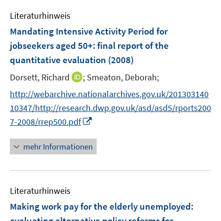
m
e
F
Literaturhinweis
m
e
F
Mandating Intensive Activity Period for
n
e
jobseekers aged 50+
:
final report of the
s
n
quantitative evaluation
t
(2008)
s
e
t
I
Dorsett, Richard
;
Smeaton, Deborah;
r
e
n
http://webarchive.nationalarchives.gov.uk/201303140
ö
r
n
f
10347/http://research.dwp.gov.uk/asd/asd5/rports200
ö
e
f
I
7-2008/rrep500.pdf
f
u
n
n
f
e
e
n
n
mehr Informationen
m
n
e
e
F
u
n
e
e
n
Literaturhinweis
m
s
F
Making work pay for the elderly unemployed
:
t
e
e
evaluating alternative policy reforms for