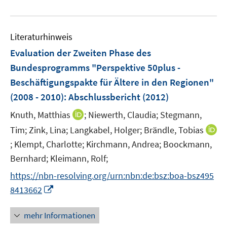
e
e
m
f
e
n
u
F
n
m
e
e
e
F
Literaturhinweis
m
n
n
e
F
Evaluation der Zweiten Phase des
s
n
e
t
Bundesprogramms "Perspektive 50plus -
s
n
e
Beschäftigungspakte für Ältere in den Regionen"
t
s
r
e
(2008 - 2010)
:
Abschlussbericht
(2012)
t
ö
r
e
I
Knuth, Matthias
;
Niewerth, Claudia;
Stegmann,
f
ö
r
n
f
Tim;
Zink, Lina;
Langkabel, Holger;
Brändle, Tobias
f
ö
n
n
f
;
Klempt, Charlotte;
Kirchmann, Andrea;
Boockmann,
I
f
e
e
n
n
Bernhard;
Kleimann, Rolf;
f
u
n
e
n
n
e
https://nbn-resolving.org/urn:nbn:de:bsz:boa-bsz495
n
e
e
m
I
8413662
u
n
F
n
e
e
n
mehr Informationen
m
n
e