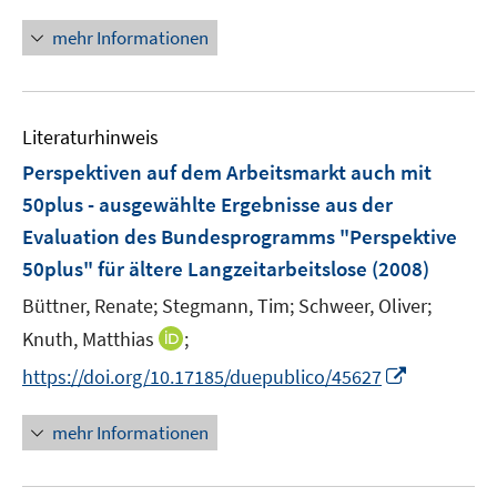
n
e
n
n
e
mehr Informationen
u
s
n
e
t
m
e
F
r
Literaturhinweis
e
ö
Perspektiven auf dem Arbeitsmarkt auch mit
n
f
50plus - ausgewählte Ergebnisse aus der
s
f
Evaluation des Bundesprogramms "Perspektive
t
n
e
e
50plus" für ältere Langzeitarbeitslose
(2008)
r
n
Büttner, Renate;
Stegmann, Tim;
Schweer, Oliver;
ö
I
Knuth, Matthias
;
f
n
f
I
https://doi.org/10.17185/duepublico/45627
n
n
n
e
e
n
mehr Informationen
u
n
e
e
u