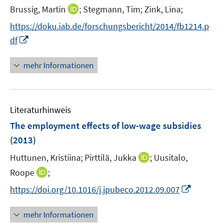
t
I
Brussig, Martin
;
Stegmann, Tim;
Zink, Lina;
e
n
https://doku.iab.de/forschungsbericht/2014/fb1214.p
r
n
I
df
ö
e
n
f
u
n
mehr Informationen
f
e
e
n
m
u
e
F
e
n
e
Literaturhinweis
m
n
F
The employment effects of low-wage subsidies
s
e
(2013)
t
n
e
I
Huttunen, Kristiina;
Pirttilä, Jukka
;
Uusitalo,
s
r
n
t
I
Roope
;
ö
n
e
n
f
I
https://doi.org/10.1016/j.jpubeco.2012.09.007
e
r
n
f
n
u
ö
e
n
n
mehr Informationen
e
f
u