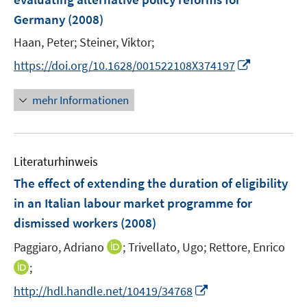
n
r
Germany
(2008)
s
ö
t
Haan, Peter;
Steiner, Viktor;
f
e
f
I
https://doi.org/10.1628/001522108X374197
r
n
n
ö
e
n
mehr Informationen
f
n
e
f
u
n
e
e
Literaturhinweis
m
n
F
The effect of extending the duration of eligibility
e
in an Italian labour market programme for
n
dismissed workers
(2008)
s
t
I
Paggiaro, Adriano
;
Trivellato, Ugo;
Rettore, Enrico
e
n
I
;
r
n
n
I
http://hdl.handle.net/10419/34768
ö
e
n
n