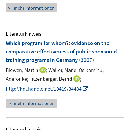
f
u
e
n
mehr Informationen
f
e
u
e
n
m
e
u
e
F
m
e
n
e
F
Literaturhinweis
m
n
e
F
Which program for whom?
:
evidence on the
s
n
e
t
comparative effectiveness of public sponsored
s
n
e
training programs in Germany
t
(2007)
s
r
e
t
I
Biewen, Martin
;
Waller, Marie;
Osikominu,
ö
r
e
n
I
Aderonke;
Fitzenberger, Bernd
f
;
ö
r
n
n
f
f
I
http://hdl.handle.net/10419/34484
ö
e
n
n
f
n
f
u
e
e
n
n
mehr Informationen
f
e
u
n
e
e
n
m
e
n
u
e
F
m
e
n
e
F
Literaturhinweis
m