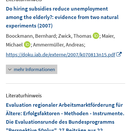
n
e
F
Do hiring subsidies reduce unemployment
s
n
e
t
among the elderly?
:
evidence from two natural
s
n
e
experiments
(2007)
t
s
r
e
t
I
Boockmann, Bernhard;
Zwick, Thomas
;
Maier,
ö
r
e
n
I
Michael
;
Ammermüller, Andreas;
f
ö
r
n
n
f
f
I
https://doku.iab.de/externe/2007/k070813n15.pdf
ö
e
n
n
f
n
f
u
e
e
n
n
mehr Informationen
f
e
u
n
e
e
n
m
e
n
u
e
F
m
e
n
e
F
Literaturhinweis
m
n
e
F
Evaluation regionaler Arbeitsmarktförderung für
s
n
e
t
Ältere
:
Erfolgsfaktoren - Methoden - Instrumente.
s
n
e
Die Evaluationsrunde des Bundesprogramms
t
s
r
e
"Perspektive 50plus". 27 Beiträge aus 22
t