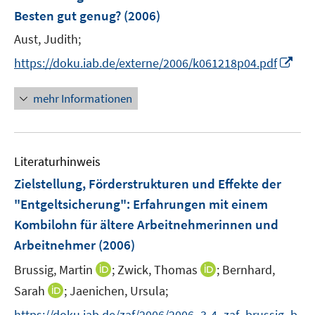
n
n
e
Besten gut genug?
(2006)
s
s
n
t
t
Aust, Judith;
s
e
e
t
I
https://doku.iab.de/externe/2006/k061218p04.pdf
r
r
e
n
ö
ö
r
n
mehr Informationen
f
f
ö
e
f
f
f
u
n
n
f
e
e
e
n
Literaturhinweis
m
n
n
e
F
Zielstellung, Förderstrukturen und Effekte der
n
e
"Entgeltsicherung"
:
Erfahrungen mit einem
n
Kombilohn für ältere Arbeitnehmerinnen und
s
Arbeitnehmer
(2006)
t
e
I
I
Brussig, Martin
;
Zwick, Thomas
;
Bernhard,
r
n
n
I
Sarah
;
Jaenichen, Ursula;
ö
n
n
n
f
https://doku.iab.de/zaf/2006/2006_3-4_zaf_brussig_b