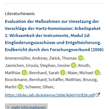
u
e
F
e
n
e
Literaturhinweis
m
n
F
Evaluation der Maßnahmen zur Umsetzung der
s
e
Vorschläge der Hartz-Kommission
:
Arbeitspaket
t
n
e
1: Wirksamkeit der Instrumente, Modul 1d:
s
r
Eingliederungszuschüsse und Entgeltsicherung.
t
ö
e
Endbericht durch den Forschungsverbund
(2006)
f
r
f
I
Ammermüller, Andreas;
Zwick, Thomas
;
ö
n
n
I
Jaenichen, Ursula;
Stephan, Gesine
;
Knuth,
f
e
n
n
f
I
I
I
Matthias
;
Bernhard, Sarah
;
Maier, Michael
;
n
e
n
n
n
n
n
Boockmann, Bernhard;
Schäffer, Matthias;
Brussig,
u
e
e
n
n
n
I
Martin
;
Schweer, Oliver;
e
u
n
e
e
e
n
m
e
I
https://doku.iab.de/externe/2006/k060703f28.pdf
u
u
u
n
F
m
n
e
e
e
e
e
F
n
mehr Informationen
m
m
m