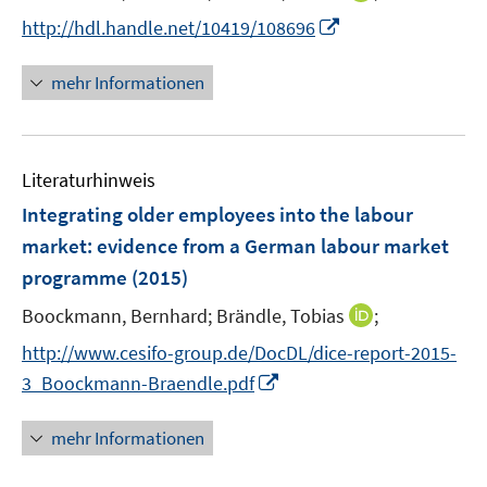
r
e
n
I
http://hdl.handle.net/10419/108696
ö
r
n
n
f
ö
e
n
f
mehr Informationen
f
u
e
n
f
e
u
e
n
m
e
n
e
F
Literaturhinweis
m
n
e
F
Integrating older employees into the labour
n
e
market
:
evidence from a German labour market
s
n
programme
(2015)
t
s
e
t
I
Boockmann, Bernhard;
Brändle, Tobias
;
r
e
n
http://www.cesifo-group.de/DocDL/dice-report-2015-
ö
r
n
I
f
3_Boockmann-Braendle.pdf
ö
e
n
f
f
u
n
n
mehr Informationen
f
e
e
e
n
m
u
n