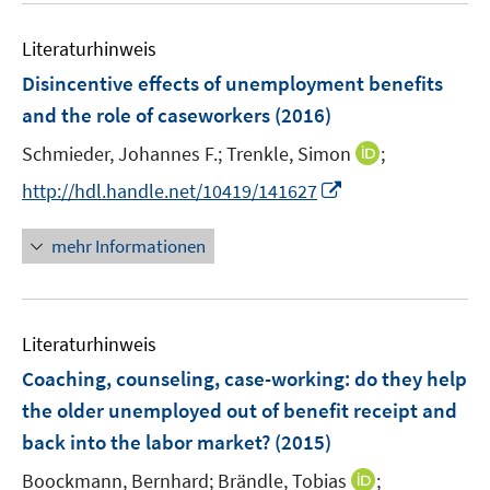
e
F
F
m
m
e
n
e
e
F
F
Literaturhinweis
m
n
n
e
e
F
Disincentive effects of unemployment benefits
s
s
n
n
e
t
t
and the role of caseworkers
(2016)
s
s
n
e
e
t
t
I
Schmieder, Johannes F.;
Trenkle, Simon
;
s
r
r
e
e
n
t
I
http://hdl.handle.net/10419/141627
ö
ö
r
r
n
e
n
f
f
ö
ö
e
r
n
f
f
mehr Informationen
f
f
u
ö
e
n
n
f
f
e
f
u
e
e
n
n
m
f
e
n
n
e
e
F
n
Literaturhinweis
m
n
n
e
e
F
Coaching, counseling, case-working
:
do they help
n
n
e
the older unemployed out of benefit receipt and
s
n
back into the labor market?
(2015)
t
s
e
t
I
Boockmann, Bernhard;
Brändle, Tobias
;