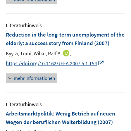
f
u
ö
e
f
e
f
u
n
m
f
e
e
F
n
Literaturhinweis
m
n
e
e
F
Reduction in the long-term unemployment of the
n
n
e
elderly
:
a success story from Finland
(2007)
s
n
t
I
Kyyrä, Tomi;
Wilke, Ralf A.
;
s
e
n
t
I
https://doi.org/10.1162/JEEA.2007.5.1.154
r
n
e
n
ö
e
r
n
mehr Informationen
f
u
ö
e
f
e
f
u
n
m
f
e
e
F
n
Literaturhinweis
m
n
e
e
F
Arbeitsmarktpolitik: Wenig Betrieb auf neuen
n
n
e
Wegen der beruflichen Weiterbildung
(2007)
s
n
t