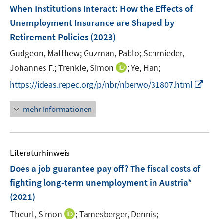
e
F
When Institutions Interact: How the Effects of
t
s
n
e
e
Unemployment Insurance are Shaped by
t
s
n
r
e
Retirement Policies
(2023)
t
s
ö
r
e
t
Gudgeon, Matthew;
Guzman, Pablo;
Schmieder,
f
ö
r
e
f
I
Johannes F.;
Trenkle, Simon
;
Ye, Han;
f
ö
r
n
n
f
I
https://ideas.repec.org/p/nbr/nberwo/31807.html
f
ö
e
n
n
n
f
f
n
e
e
n
n
mehr Informationen
f
u
n
e
e
n
e
u
n
e
m
e
n
F
Literaturhinweis
m
e
F
Does a job guarantee pay off? The fiscal costs of
n
e
fighting long-term unemployment in Austria*
s
n
(2021)
t
s
e
t
I
Theurl, Simon
;
Tamesberger, Dennis;