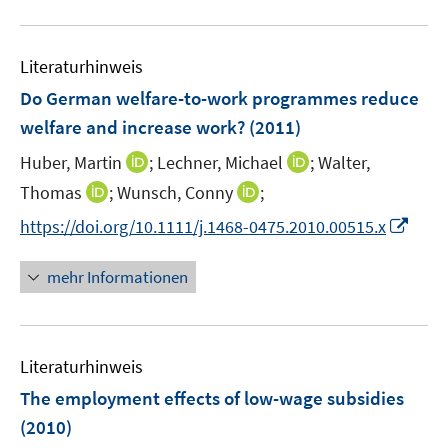
F
s
u
e
t
e
n
e
Literaturhinweis
m
s
r
F
Do German welfare-to-work programmes reduce
t
ö
e
e
welfare and increase work?
(2011)
f
n
r
I
f
I
Huber, Martin
;
Lechner, Michael
;
Walter,
s
ö
n
n
n
t
I
I
Thomas
;
Wunsch, Conny
;
f
n
e
n
e
n
n
f
I
https://doi.org/10.1111/j.1468-0475.2010.00515.x
e
n
e
r
n
n
n
n
u
u
ö
e
e
e
n
mehr Informationen
e
e
f
u
u
n
e
m
m
f
e
e
u
F
F
n
m
m
e
e
e
e
F
F
Literaturhinweis
m
n
n
n
e
e
F
The employment effects of low-wage subsidies
s
s
n
n
e
t
t
(2010)
s
s
n