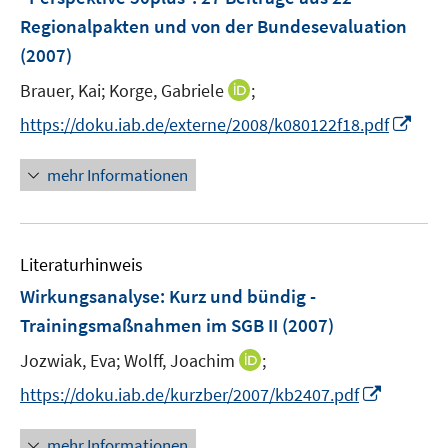
ö
r
e
Regionalpakten und von der Bundesevaluation
f
ö
r
(2007)
f
f
ö
n
f
I
Brauer, Kai;
Korge, Gabriele
;
f
e
n
n
f
I
https://doku.iab.de/externe/2008/k080122f18.pdf
n
e
n
n
n
n
e
e
n
mehr Informationen
u
n
e
e
u
m
e
F
Literaturhinweis
m
e
F
Wirkungsanalyse: Kurz und bündig -
n
e
Trainingsmaßnahmen im SGB II
(2007)
s
n
t
I
Jozwiak, Eva;
Wolff, Joachim
;
s
e
n
t
I
https://doku.iab.de/kurzber/2007/kb2407.pdf
r
n
e
n
ö
e
r
n
mehr Informationen