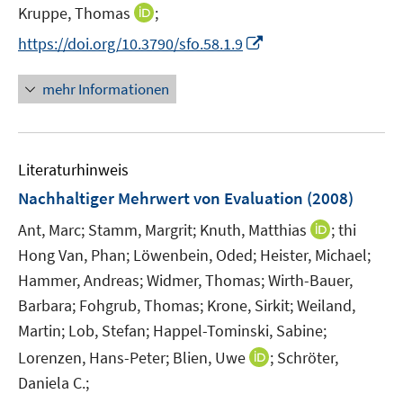
I
Kruppe, Thomas
;
s
n
t
I
https://doi.org/10.3790/sfo.58.1.9
n
e
n
e
r
n
mehr Informationen
u
ö
e
e
f
u
m
f
e
F
n
Literaturhinweis
m
e
e
F
Nachhaltiger Mehrwert von Evaluation
(2008)
n
n
e
s
I
Ant, Marc;
Stamm, Margrit;
Knuth, Matthias
;
thi
n
t
n
Hong Van, Phan;
Löwenbein, Oded;
Heister, Michael;
s
e
n
t
Hammer, Andreas;
Widmer, Thomas;
Wirth-Bauer,
r
e
e
Barbara;
Fohgrub, Thomas;
Krone, Sirkit;
Weiland,
ö
u
r
Martin;
Lob, Stefan;
Happel-Tominski, Sabine;
f
e
ö
I
Lorenzen, Hans-Peter;
f
Blien, Uwe
;
Schröter,
m
f
n
n
F
Daniela C.;
f
n
e
e