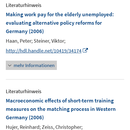
e
e
Literaturhinweis
m
n
n
F
Making work pay for the elderly unemployed
:
s
e
evaluating alternative policy reforms for
t
n
e
Germany
(2006)
s
r
t
Haan, Peter;
Steiner, Viktor;
ö
e
I
http://hdl.handle.net/10419/34174
f
r
n
f
ö
n
n
mehr Informationen
f
e
e
f
u
n
n
e
e
Literaturhinweis
m
n
F
Macroeconomic effects of short-term training
e
measures on the matching process in Western
n
Germany
(2006)
s
t
Hujer, Reinhard;
Zeiss, Christopher;