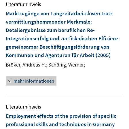
e
F
Literaturhinweis
m
n
e
F
Marktzugänge von Langzeitarbeitslosen trotz
n
e
vermittlungshemmender Merkmale
:
s
n
Detailergebnisse zum beruflichen Re-
t
s
e
Integrationserfolg und zur fiskalischen Effizienz
t
r
e
gemeinsamer Beschäftigungsförderung von
ö
r
Kommunen und Agenturen für Arbeit
(2005)
f
ö
f
Bröker, Andreas H.;
Schönig, Werner;
f
n
f
e
n
mehr Informationen
n
e
n
Literaturhinweis
Employment effects of the provision of specific
professional skills and techniques in Germany