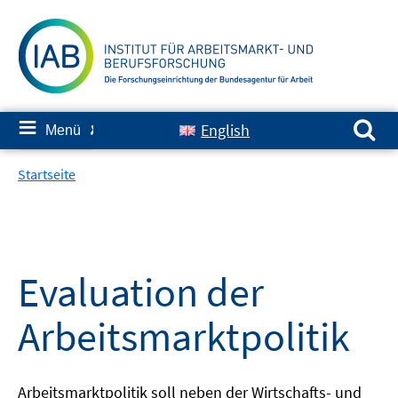
Springe
zum
Inhalt
Suchen nach:
≡
English
Menü
✘
Startseite
Evaluation der
Arbeitsmarktpolitik
Arbeitsmarktpolitik soll neben der Wirtschafts- und