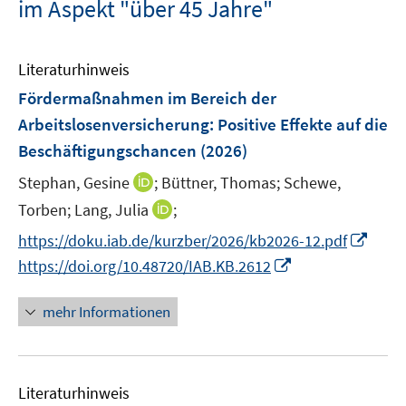
im Aspekt "über 45 Jahre"
Literaturhinweis
Fördermaßnahmen im Bereich der
Arbeitslosenversicherung: Positive Effekte auf die
Beschäftigungschancen
(2026)
I
Stephan, Gesine
;
Büttner, Thomas;
Schewe,
n
I
Torben;
Lang, Julia
;
n
n
I
https://doku.iab.de/kurzber/2026/kb2026-12.pdf
e
n
n
I
https://doi.org/10.48720/IAB.KB.2612
u
e
n
n
e
u
e
n
mehr Informationen
m
e
u
e
F
m
e
u
e
F
m
e
n
e
F
Literaturhinweis
m
s
n