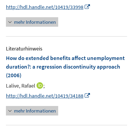
e
I
http://hdl.handle.net/10419/33998
r
n
ö
n
mehr Informationen
f
e
f
u
n
e
e
Literaturhinweis
m
n
F
How do extended benefits affect unemployment
e
duration?
:
a regression discontinuity approach
n
(2006)
s
t
I
Lalive, Rafael
;
e
n
I
http://hdl.handle.net/10419/34188
r
n
n
ö
e
n
mehr Informationen
f
u
e
f
e
u
n
m
e