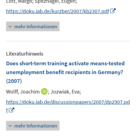
Lott, Margit;
Spitznagel, Eugen;
s
e
t
I
https://doku.iab.de/kurzber/2007/kb2307.pdf
r
e
n
ö
r
n
mehr Informationen
f
ö
e
f
f
u
n
f
e
e
n
Literaturhinweis
m
n
e
F
Does short-term training activate means-tested
n
e
unemployment benefit recipients in Germany?
n
(2007)
s
t
I
Wolff, Joachim
;
Jozwiak, Eva;
e
n
https://doku.iab.de/discussionpapers/2007/dp2907.pd
r
n
I
f
ö
e
n
f
u
n
mehr Informationen
f
e
e
n
m