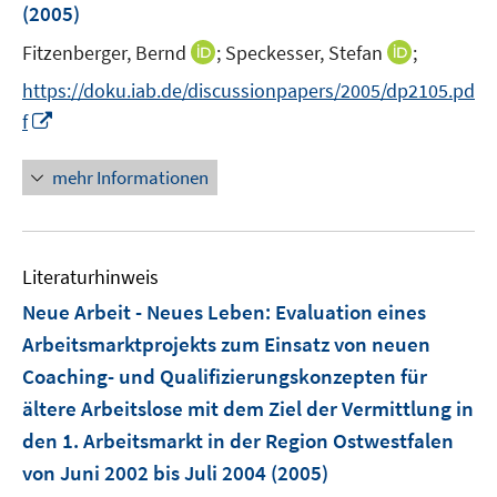
(2005)
I
I
Fitzenberger, Bernd
;
Speckesser, Stefan
;
n
n
https://doku.iab.de/discussionpapers/2005/dp2105.pd
n
n
I
f
e
e
n
u
u
n
mehr Informationen
e
e
e
m
m
u
F
F
e
e
e
Literaturhinweis
m
n
n
F
Neue Arbeit - Neues Leben
:
Evaluation eines
s
s
e
Arbeitsmarktprojekts zum Einsatz von neuen
t
t
n
e
e
Coaching- und Qualifizierungskonzepten für
s
r
r
ältere Arbeitslose mit dem Ziel der Vermittlung in
t
ö
ö
e
den 1. Arbeitsmarkt in der Region Ostwestfalen
f
f
r
von Juni 2002 bis Juli 2004
(2005)
f
f
ö