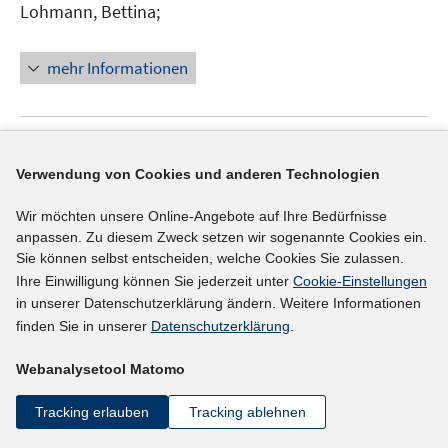
n
n
Lohmann, Bettina;
f
e
e
f
n
n
n
mehr Informationen
e
n
Literaturhinweis
Verwendung von Cookies und anderen Technologien
Labor market institutions and public regulation
(2004)
Wir möchten unsere Online-Angebote auf Ihre Bedürfnisse
anpassen. Zu diesem Zweck setzen wir sogenannte Cookies ein.
Agell, Jonas;
Keen, Michael;
Weichenrieder, Alfons J.
Sie können selbst entscheiden, welche Cookies Sie zulassen.
I
;
Ihre Einwilligung können Sie jederzeit unter
Cookie-Einstellungen
n
in unserer Datenschutzerklärung ändern. Weitere Informationen
n
finden Sie in unserer
Datenschutzerklärung
.
mehr Informationen
e
Webanalysetool Matomo
u
e
Tracking erlauben
Tracking ablehnen
m
Literaturhinweis