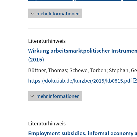
e
mehr Informationen
u
e
m
F
Literaturhinweis
e
Wirkung arbeitsmarktpolitischer Instrume
n
(2015)
s
Büttner, Thomas;
Schewe, Torben;
Stephan, Ge
t
https://doku.iab.de/kurzber/2015/kb0815.pdf
e
r
mehr Informationen
ö
f
f
Literaturhinweis
n
Employment subsidies, informal economy a
e