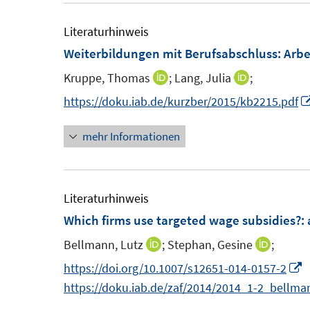
r
f
f
ö
Literaturhinweis
f
f
f
Weiterbildungen mit Berufsabschluss: Arbei
n
n
f
e
e
Kruppe, Thomas
;
Lang, Julia
;
n
I
I
n
n
e
n
n
https://doku.iab.de/kurzber/2015/kb2215.pdf
n
n
n
mehr Informationen
e
e
u
u
e
e
m
m
Literaturhinweis
F
F
Which firms use targeted wage subsidies?
:
e
e
Bellmann, Lutz
;
Stephan, Gesine
;
I
I
n
n
n
n
I
https://doi.org/10.1007/s12651-014-0157-2
s
s
n
n
n
https://doku.iab.de/zaf/2014/2014_1-2_bellm
t
t
e
e
n