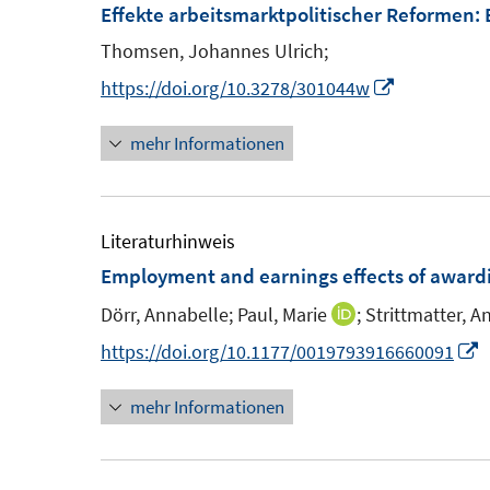
F
F
Effekte arbeitsmarktpolitischer Reformen
:
e
e
Thomsen, Johannes Ulrich;
n
n
I
https://doi.org/10.3278/301044w
s
s
n
t
t
mehr Informationen
n
e
e
e
r
r
u
ö
ö
e
Literaturhinweis
f
f
m
Employment and earnings effects of award
f
f
F
n
n
Dörr, Annabelle;
Paul, Marie
;
Strittmatter, 
I
e
e
e
n
I
https://doi.org/10.1177/0019793916660091
n
n
n
n
n
s
mehr Informationen
e
n
t
u
e
e
e
u
r