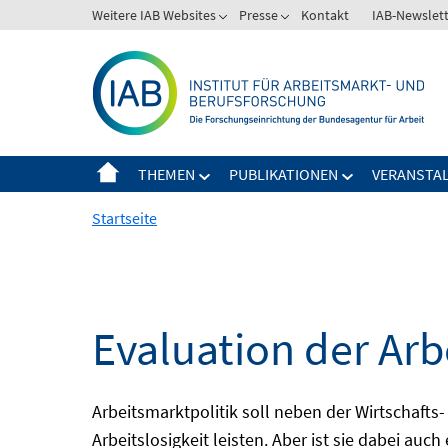
Springe
Weitere IAB Websites
Presse
Kontakt
IAB-Newslet
zum
Inhalt
THEMEN
PUBLIKATIONEN
VERANSTA
Startseite
Evaluation der Arb
Arbeitsmarktpolitik soll neben der Wirtschafts-
Arbeitslosigkeit leisten. Aber ist sie dabei au