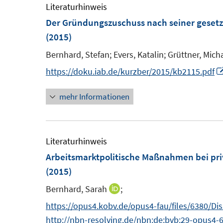
m
e
Literaturhinweis
ö
F
Der Gründungszuschuss nach seiner gesetz
f
e
F
(2015)
f
n
e
n
Bernhard, Stefan;
Evers, Katalin;
Grüttner, Mich
s
n
e
https://doku.iab.de/kurzber/2015/kb2115.pdf
t
s
n
e
t
mehr Informationen
r
e
ö
r
f
ö
Literaturhinweis
f
f
Arbeitsmarktpolitische Maßnahmen bei pri
n
f
(2015)
e
n
n
e
Bernhard, Sarah
;
I
n
n
https://opus4.kobv.de/opus4-fau/files/6380/Di
n
http://nbn-resolving.de/nbn:de:bvb:29-opus4-