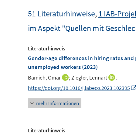
51 Literaturhinweise
,
1 IAB-Proje
im Aspekt "Quellen mit Geschle
Literaturhinweis
Gender-age differences in hiring rates and
unemployed workers
(2023)
Bamieh, Omar
;
Ziegler, Lennart
;
I
I
n
n
https://doi.org/10.1016/j.labeco.2023.102395
n
n
mehr Informationen
e
e
u
u
e
e
m
m
Literaturhinweis