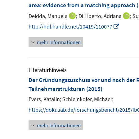
area
:
evidence from a matching approach
(
n
Deidda, Manuela
;
Di Liberto, Adriana
;
Su
I
I
n
n
I
http://hdl.handle.net/10419/110077
n
n
n
mehr Informationen
e
e
n
u
u
e
e
e
u
m
m
e
Literaturhinweis
F
F
m
Der Gründungszuschuss vor und nach der 
e
e
F
Teilnehmerstrukturen
(2015)
n
n
e
Evers, Katalin;
Schleinkofer, Michael;
s
s
n
https://doku.iab.de/forschungsbericht/2015/fb
t
t
s
e
e
t
mehr Informationen
r
r
e
ö
ö