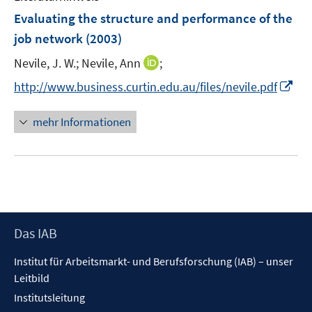
e
e
n
Evaluating the structure and performance of the
n
n
e
job network
(2003)
n
I
Nevile, J. W.;
Nevile, Ann
;
n
I
http://www.business.curtin.edu.au/files/nevile.pdf
n
n
e
n
mehr Informationen
u
e
e
u
m
e
F
m
e
F
n
e
s
Footer
Das IAB
n
t
Inhalt
s
Institut für Arbeitsmarkt- und Berufsforschung (IAB) – unser
e
t
Leitbild
r
e
ö
Institutsleitung
r