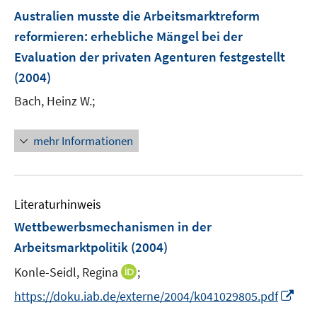
e
e
F
Australien musste die Arbeitsmarktreform
n
n
e
reformieren
:
erhebliche Mängel bei der
s
n
Evaluation der privaten Agenturen festgestellt
t
s
e
(2004)
t
r
e
Bach, Heinz W.;
ö
r
f
ö
mehr Informationen
f
f
n
f
e
n
n
e
Literaturhinweis
n
Wettbewerbsmechanismen in der
Arbeitsmarktpolitik
(2004)
I
Konle-Seidl, Regina
;
n
I
https://doku.iab.de/externe/2004/k041029805.pdf
n
n