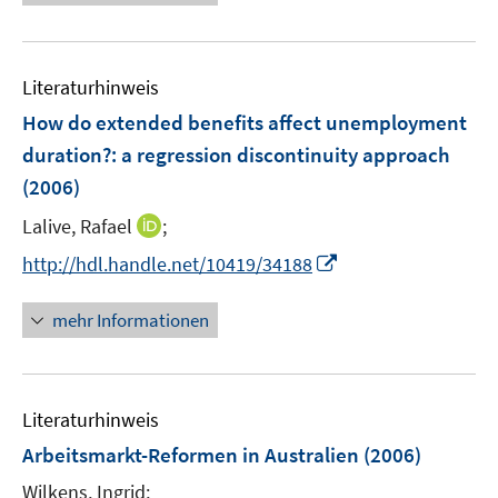
n
n
e
e
e
u
n
m
e
F
Literaturhinweis
m
e
F
How do extended benefits affect unemployment
n
e
duration?
:
a regression discontinuity approach
s
n
(2006)
t
s
e
t
I
Lalive, Rafael
;
r
e
n
I
http://hdl.handle.net/10419/34188
ö
r
n
n
f
ö
e
n
f
mehr Informationen
f
u
e
n
f
e
u
e
n
m
e
n
e
F
Literaturhinweis
m
n
e
F
Arbeitsmarkt-Reformen in Australien
(2006)
n
e
Wilkens, Ingrid;
s