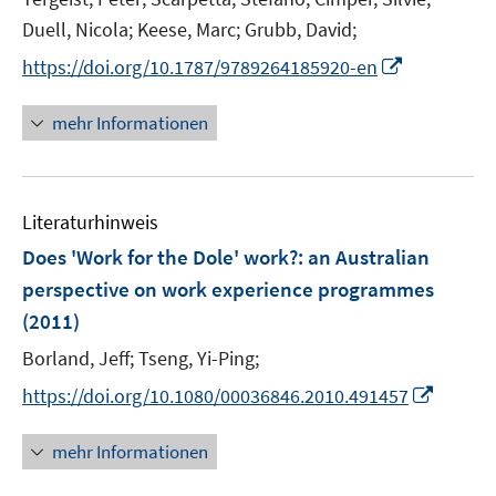
ö
r
r
r
e
f
t
t
f
t
f
Duell, Nicola;
Keese, Marc;
Grubb, David;
f
ö
ö
ö
r
n
e
e
n
e
n
f
f
f
f
I
https://doi.org/10.1787/9789264185920-en
ö
e
r
r
e
r
e
n
f
f
f
n
f
n
ö
ö
n
ö
n
e
n
n
n
n
mehr Informationen
f
f
f
f
n
e
e
e
e
n
f
f
f
n
n
n
u
e
n
n
n
e
n
e
e
e
Literaturhinweis
m
n
n
n
F
Does 'Work for the Dole' work?
:
an Australian
e
perspective on work experience programmes
n
(2011)
s
t
Borland, Jeff;
Tseng, Yi-Ping;
e
I
https://doi.org/10.1080/00036846.2010.491457
r
n
ö
n
mehr Informationen
f
e
f