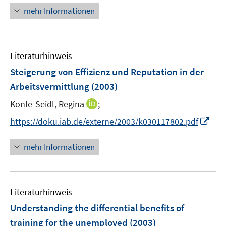
e
n
mehr Informationen
u
e
e
u
m
e
F
Literaturhinweis
m
e
F
Steigerung von Effizienz und Reputation in der
n
e
Arbeitsvermittlung
(2003)
s
n
t
I
Konle-Seidl, Regina
;
s
e
n
t
I
https://doku.iab.de/externe/2003/k030117802.pdf
r
n
e
n
ö
e
r
n
mehr Informationen
f
u
ö
e
f
e
f
u
n
m
f
e
e
F
n
Literaturhinweis
m
n
e
e
F
Understanding the differential benefits of
n
n
e
training for the unemployed
(2003)
s