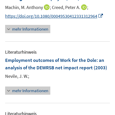
n
t
I
I
Machin, M. Anthony
;
Creed, Peter A.
;
s
e
n
n
t
I
https://doi.org/10.1080/00049530412331312964
r
n
n
e
n
ö
e
e
r
n
mehr Informationen
f
u
u
ö
e
f
e
e
f
u
n
m
m
f
e
e
F
F
n
Literaturhinweis
m
n
e
e
e
F
Employment outcomes of Work for the Dole
:
an
n
n
n
e
analysis of the DEWRSB net impact report
(2003)
s
s
n
t
t
Nevile, J. W.;
s
e
e
t
r
r
e
mehr Informationen
ö
ö
r
f
f
ö
f
f
f
n
n
Literaturhinweis
f