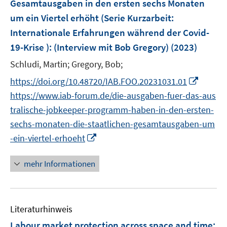
Gesamtausgaben in den ersten sechs Monaten
t
s
e
um ein Viertel erhöht (Serie Kurzarbeit:
t
r
e
Internationale Erfahrungen während der Covid-
ö
r
19-Krise )
:
(Interview mit Bob Gregory)
(2023)
f
ö
Schludi, Martin;
Gregory, Bob;
f
f
n
f
I
https://doi.org/10.48720/IAB.FOO.20231031.01
e
n
n
https://www.iab-forum.de/die-ausgaben-fuer-das-aus
n
e
n
tralische-jobkeeper-programm-haben-in-den-ersten-
n
e
sechs-monaten-die-staatlichen-gesamtausgaben-um
u
I
-ein-viertel-erhoeht
e
n
m
n
mehr Informationen
F
e
e
u
n
e
s
Literaturhinweis
m
t
F
Labour market protection across space and time:
e