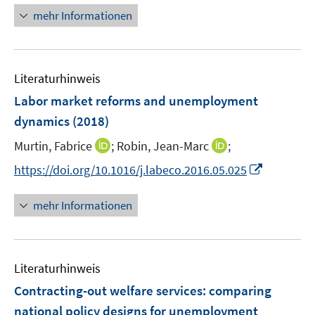
f
f
ö
n
mehr Informationen
f
f
f
e
n
n
f
u
e
e
n
e
n
n
e
Literaturhinweis
m
n
F
Labor market reforms and unemployment
e
dynamics
(2018)
n
I
I
Murtin, Fabrice
;
Robin, Jean-Marc
;
s
n
n
t
I
https://doi.org/10.1016/j.labeco.2016.05.025
n
n
e
n
e
e
r
n
mehr Informationen
u
u
ö
e
e
e
f
u
m
m
f
e
F
F
n
Literaturhinweis
m
e
e
e
F
Contracting-out welfare services
:
comparing
n
n
n
e
national policy designs for unemployment
s
s