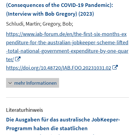
e
(Consequences of the COVID-19 Pandemic)
:
t
r
e
(Interview with Bob Gregory)
(2023)
ö
r
Schludi, Martin;
Gregory, Bob;
f
ö
f
https://www.iab-forum.de/en/the-first-six-months-ex
f
n
f
penditure-for-the-australian-jobkeeper-scheme-lifted
e
n
-total-national-government-expenditure-by-one-quar
n
e
I
ter/
n
n
I
https://doi.org/10.48720/IAB.FOO.20231031.02
n
n
e
n
mehr Informationen
u
e
e
u
m
e
F
Literaturhinweis
m
e
F
Die Ausgaben für das australische JobKeeper-
n
e
Programm haben die staatlichen
s
n