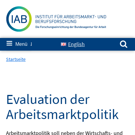
Springe
zum
Inhalt
Suchen nach:
≡
English
Menü
✘
Startseite
Evaluation der
Arbeitsmarktpolitik
Arbeitsmarktpolitik soll neben der Wirtschafts- und