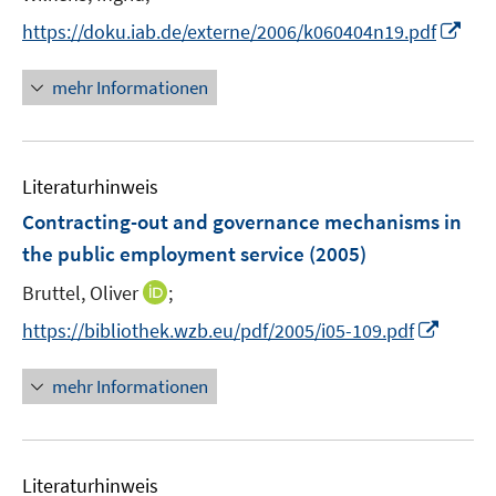
n
t
I
s
https://doku.iab.de/externe/2006/k060404n19.pdf
e
n
t
r
n
e
mehr Informationen
ö
e
r
f
u
ö
f
e
f
n
Literaturhinweis
m
f
e
F
n
Contracting-out and governance mechanisms in
n
e
e
the public employment service
(2005)
n
n
I
Bruttel, Oliver
;
s
n
t
I
https://bibliothek.wzb.eu/pdf/2005/i05-109.pdf
n
e
n
e
r
n
mehr Informationen
u
ö
e
e
f
u
m
f
e
F
n
Literaturhinweis
m