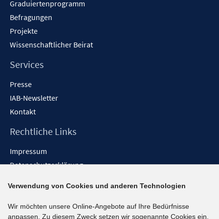
f
Graduiertenprogramm
ö
f
f
Befragungen
n
f
Projekte
e
n
Wissenschaftlicher Beirat
n
e
n
Services
Presse
IAB-Newsletter
Kontakt
Rechtliche Links
Impressum
Datenschutzerklärung
Erklärung zur Barrierefreiheit
Verwendung von Cookies und anderen Technologien
Barrieren melden
Wir möchten unsere Online-Angebote auf Ihre Bedürfnisse
Social-Media-Kanäle
anpassen. Zu diesem Zweck setzen wir sogenannte Cookies ein.