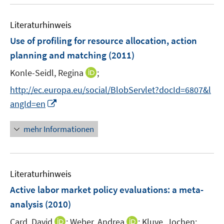
u
n
e
e
Literaturhinweis
m
n
F
Use of profiling for resource allocation, action
e
planning and matching
(2011)
n
I
Konle-Seidl, Regina
;
s
n
t
http://ec.europa.eu/social/BlobServlet?docId=6807&l
n
e
I
angId=en
e
r
n
u
ö
n
mehr Informationen
e
f
e
m
f
u
F
n
e
e
e
Literaturhinweis
m
n
n
F
Active labor market policy evaluations
:
a meta-
s
e
analysis
(2010)
t
n
e
I
I
Card, David
;
Weber, Andrea
;
Kluve, Jochen;
s