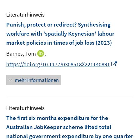
Literaturhinweis
Punish, protect or redirect? Synthesising
workfare with 'spatially Keynesian' labour
market policies in times of job loss
(2023)
I
Barnes, Tom
;
n
I
https://doi.org/10.1177/0308518X221140891
n
n
e
n
mehr Informationen
u
e
e
u
m
e
F
Literaturhinweis
m
e
F
The first six months expenditure for the
n
e
Australian JobKeeper scheme lifted total
s
n
national government expenditure by one quarter
t
s