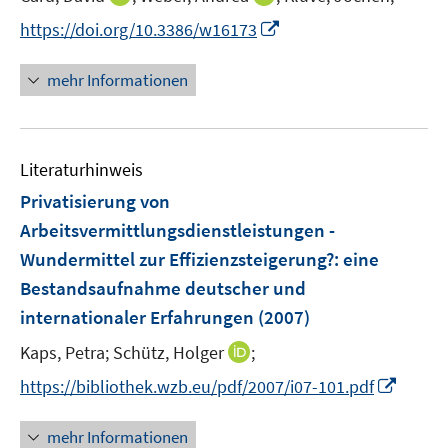
r
n
n
t
I
https://doi.org/10.3386/w16173
ö
n
n
e
n
f
e
e
r
n
mehr Informationen
f
u
u
ö
e
n
e
e
f
u
e
m
m
f
e
n
F
F
n
Literaturhinweis
m
e
e
e
F
Privatisierung von
n
n
n
e
Arbeitsvermittlungsdienstleistungen -
s
s
n
Wundermittel zur Effizienzsteigerung?
t
t
:
eine
s
e
e
Bestandsaufnahme deutscher und
t
r
r
e
internationaler Erfahrungen
(2007)
ö
ö
r
I
Kaps, Petra;
Schütz, Holger
;
f
f
ö
n
f
f
I
https://bibliothek.wzb.eu/pdf/2007/i07-101.pdf
f
n
n
n
n
f
e
e
e
n
n
mehr Informationen
u