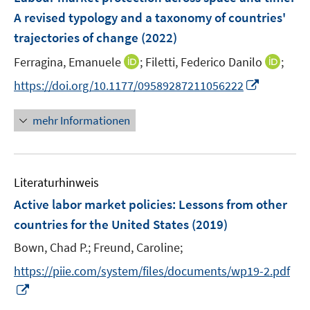
e
r
A revised typology and a taxonomy of countries'
n
ö
trajectories of change
(2022)
s
f
t
I
I
Ferragina, Emanuele
;
Filetti, Federico Danilo
;
f
e
n
n
n
I
https://doi.org/10.1177/09589287211056222
r
n
n
e
n
ö
e
e
n
n
mehr Informationen
f
u
u
e
f
e
e
u
n
m
m
e
e
F
F
Literaturhinweis
m
n
e
e
F
Active labor market policies
:
Lessons from other
n
n
e
countries for the United States
(2019)
s
s
n
t
t
Bown, Chad P.;
Freund, Caroline;
s
e
e
t
https://piie.com/system/files/documents/wp19-2.pdf
r
r
e
I
ö
ö
r
n