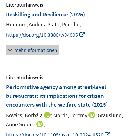
e
F
Literaturhinweis
m
n
e
F
Reskilling and Resilience
(2025)
s
n
e
t
Humlum, Anders;
Plato, Pernille;
s
n
e
t
I
s
https://doi.org/10.3386/w34095
r
e
n
t
ö
r
n
e
mehr Informationen
f
ö
e
r
f
f
u
ö
n
f
e
f
e
n
Literaturhinweis
m
f
n
e
F
n
Performative agency among street-level
n
e
e
bureaucrats: its implications for citizen
n
n
encounters with the welfare state
(2025)
s
t
I
I
Kovács, Borbála
;
Morris, Jeremy
;
Grauslund,
e
n
n
I
Anne Sophie
;
r
n
n
n
I
https://doi.org/10.1108/ijssp-10-2024-0520
ö