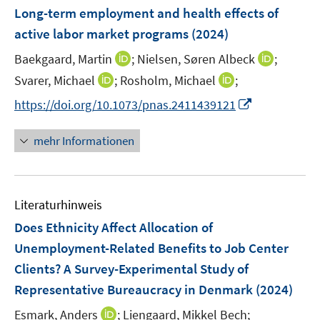
n
e
e
F
Long-term employment and health effects of
n
n
e
active labor market programs
(2024)
s
s
n
t
t
I
I
Baekgaard, Martin
;
Nielsen, Søren Albeck
;
s
e
e
n
n
t
I
I
Svarer, Michael
;
Rosholm, Michael
;
r
r
n
n
e
n
n
I
https://doi.org/10.1073/pnas.2411439121
ö
ö
e
e
r
n
n
n
f
f
u
u
ö
e
e
n
f
f
mehr Informationen
e
e
f
u
u
e
n
n
m
m
f
e
e
u
e
e
F
F
n
m
m
e
n
n
e
e
e
F
F
Literaturhinweis
m
n
n
n
e
e
F
Does Ethnicity Affect Allocation of
s
s
n
n
e
t
t
Unemployment-Related Benefits to Job Center
s
s
n
e
e
Clients? A Survey-Experimental Study of
t
t
s
r
r
e
e
Representative Bureaucracy in Denmark
(2024)
t
ö
ö
r
r
e
I
Esmark, Anders
;
Liengaard, Mikkel Bech;
f
f
ö
ö