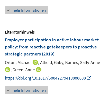
r
n
f
f
ö
n
n
mehr Informationen
f
f
e
e
n
f
u
n
e
n
e
n
e
Literaturhinweis
m
n
F
Employer participation in active labour market
e
policy
:
from reactive gatekeepers to proactive
n
strategic partners
(2019)
s
t
I
Orton, Michael
;
Atfield, Gaby;
Barnes, Sally-Anne
e
n
I
I
;
Green, Anne
;
r
n
n
n
I
https://doi.org/10.1017/S0047279418000600
ö
e
n
n
n
f
u
e
e
n
mehr Informationen
f
e
u
u
e
n
m
e
e
u
e
F
m
m
e
n
e