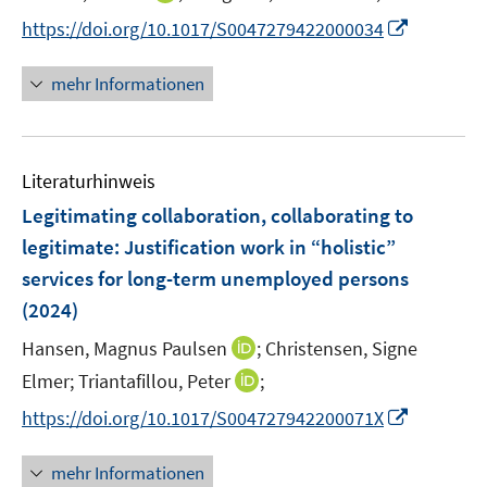
r
n
f
f
f
f
I
https://doi.org/10.1017/S0047279422000034
ö
n
n
n
f
f
n
f
e
e
e
n
n
n
mehr Informationen
f
u
n
n
e
e
e
n
e
n
n
u
e
m
e
n
F
Literaturhinweis
m
e
F
Legitimating collaboration, collaborating to
n
e
legitimate: Justification work in “holistic”
s
n
services for long-term unemployed persons
t
s
e
(2024)
t
r
e
I
Hansen, Magnus Paulsen
;
Christensen, Signe
ö
r
n
I
Elmer;
Triantafillou, Peter
;
f
ö
n
n
f
I
f
https://doi.org/10.1017/S004727942200071X
e
n
n
n
f
u
e
e
n
n
mehr Informationen
e
u
n