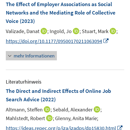
The Effect of Employer Associations as Social
s
Networks and the Mediating Role of Collective
t
e
Voice
(2023)
r
I
I
I
Valizade, Danat
;
Ingold, Jo
;
Stuart, Mark
;
ö
n
n
n
I
https://doi.org/10.1177/09500170211063094
f
n
n
n
n
f
e
e
e
n
n
mehr Informationen
u
u
u
e
e
e
e
e
u
n
m
m
m
e
F
F
F
Literaturhinweis
m
e
e
e
F
The Direct and Indirect Effects of Online Job
n
n
n
e
Search Advice
(2022)
s
s
s
n
t
t
t
I
I
Altmann, Steffen
;
Sebald, Alexander
;
s
e
e
e
n
n
t
I
Mahlstedt, Robert
;
Glenny, Anita Marie;
r
r
r
n
n
e
n
I
https://ideas.repec.org/p/iza/izadps/dp15830.html
ö
ö
ö