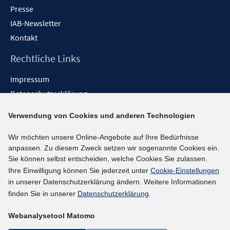
Presse
IAB-Newsletter
Kontakt
Rechtliche Links
Impressum
Datenschutzerklärung
Erklärung zur Barrierefreiheit
Verwendung von Cookies und anderen Technologien
Barrieren melden
Wir möchten unsere Online-Angebote auf Ihre Bedürfnisse
Social-Media-Kanäle
anpassen. Zu diesem Zweck setzen wir sogenannte Cookies ein.
Sie können selbst entscheiden, welche Cookies Sie zulassen.
BlueSky
Ihre Einwilligung können Sie jederzeit unter
Cookie-Einstellungen
YouTube
in unserer Datenschutzerklärung ändern. Weitere Informationen
LinkedIn
finden Sie in unserer
Datenschutzerklärung
.
XING
Webanalysetool Matomo
kununu