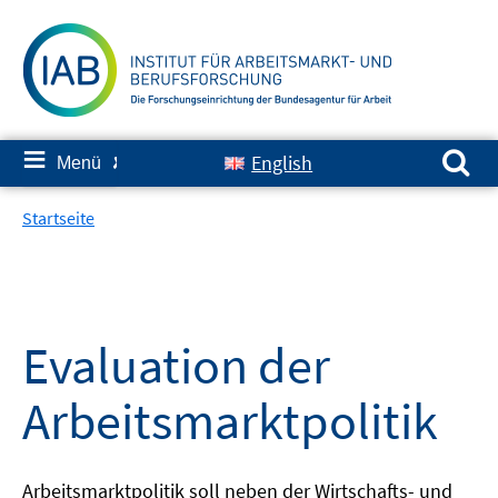
Springe
zum
Inhalt
Suchen nach:
≡
English
Menü
✘
Startseite
Evaluation der
Arbeitsmarktpolitik
Arbeitsmarktpolitik soll neben der Wirtschafts- und