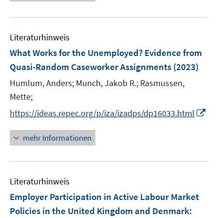
e
e
m
e
u
n
F
m
e
e
F
Literaturhinweis
m
n
e
F
What Works for the Unemployed? Evidence from
s
n
e
t
Quasi-Random Caseworker Assignments
(2023)
s
n
e
t
Humlum, Anders;
Munch, Jakob R.;
Rasmussen,
s
r
e
t
Mette;
ö
r
e
I
f
https://ideas.repec.org/p/iza/izadps/dp16033.html
ö
r
n
f
f
ö
n
n
mehr Informationen
f
f
e
e
n
f
u
n
e
n
e
n
e
Literaturhinweis
m
n
F
Employer Participation in Active Labour Market
e
Policies in the United Kingdom and Denmark:
n