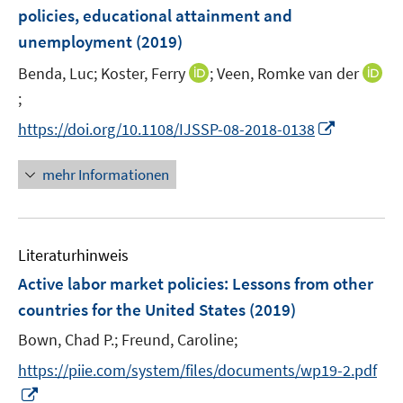
e
policies, educational attainment and
s
s
n
unemployment
(2019)
t
t
s
e
e
t
I
Benda, Luc;
Koster, Ferry
;
Veen, Romke van der
r
r
e
n
;
I
ö
ö
r
n
n
I
f
f
https://doi.org/10.1108/IJSSP-08-2018-0138
ö
e
n
n
f
f
f
u
e
n
n
n
mehr Informationen
f
e
u
e
e
e
n
m
e
u
n
n
e
F
m
e
n
e
F
Literaturhinweis
m
n
e
F
Active labor market policies
:
Lessons from other
s
n
e
countries for the United States
(2019)
t
s
n
e
t
Bown, Chad P.;
Freund, Caroline;
s
r
e
t
https://piie.com/system/files/documents/wp19-2.pdf
ö
r
e
I
f
ö