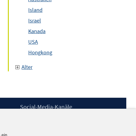
Island
Israel
Kanada
USA
Hongkong
Alter
Social-Media-Kanäle
BlueSky
YouTube
LinkedIn
 ein.