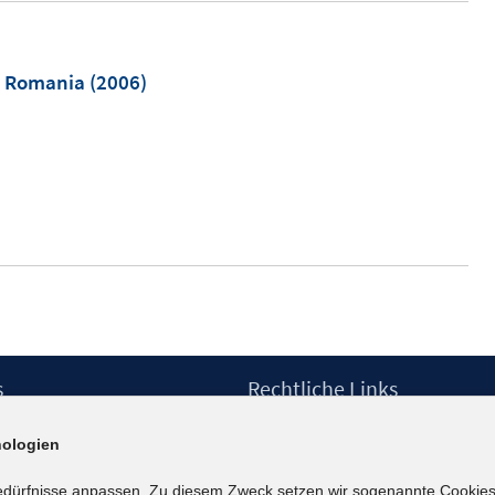
n Romania
(2006)
s
Rechtliche Links
Impressum
ologien
etter
Datenschutzerklärung
Erklärung zur Barrierefreiheit
edürfnisse anpassen. Zu diesem Zweck setzen wir sogenannte Cookies