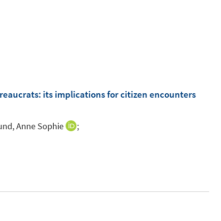
aucrats: its implications for citizen encounters
und, Anne Sophie
;
I
n
n
e
u
e
m