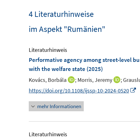
4 Literaturhinweise
im Aspekt "Rumänien"
Literaturhinweis
Performative agency among street-level bure
with the welfare state
(2025)
Kovács, Borbála
;
Morris, Jeremy
;
Grausl
I
I
n
n
I
https://doi.org/10.1108/ijssp-10-2024-0520
n
n
n
mehr Informationen
e
e
n
u
u
e
e
e
u
m
m
e
Literaturhinweis