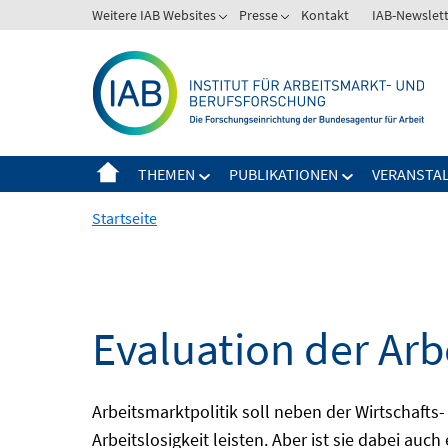
Springe
Weitere IAB Websites
Presse
Kontakt
IAB-Newslet
zum
Inhalt
THEMEN
PUBLIKATIONEN
VERANSTA
Startseite
Evaluation der Arb
Arbeitsmarktpolitik soll neben der Wirtschafts-
Arbeitslosigkeit leisten. Aber ist sie dabei au