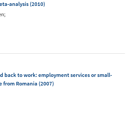
F
m
eta-analysis
(2010)
e
en;
n
s
t
e
r
ö
f
d back to work: employment services or small-
f
e from Romania
(2007)
n
e
n