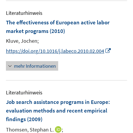
e
e
m
m
f
e
n
n
F
F
n
Literaturhinweis
m
e
e
e
F
The effectiveness of European active labor
n
n
n
e
market programs
(2010)
s
s
n
t
t
Kluve, Jochen;
s
e
e
t
I
https://doi.org/10.1016/j.labeco.2010.02.004
r
r
e
n
ö
ö
r
n
mehr Informationen
f
f
ö
e
f
f
f
u
n
n
f
e
e
e
n
Literaturhinweis
m
n
n
e
F
Job search assistance programs in Europe
:
n
e
evaluation methods and recent empirical
n
findings
(2009)
s
t
I
Thomsen, Stephan L.
;