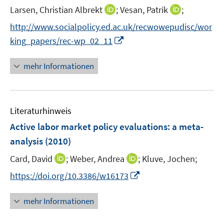
t
I
I
Larsen, Christian Albrekt
;
Vesan, Patrik
;
e
n
n
http://www.socialpolicy.ed.ac.uk/recwowepudisc/wor
r
n
n
I
king_papers/rec-wp_02_11
ö
e
e
n
f
u
u
n
mehr Informationen
f
e
e
e
n
m
m
u
e
F
F
e
n
e
e
Literaturhinweis
m
n
n
F
Active labor market policy evaluations
:
a meta-
s
s
e
analysis
(2010)
t
t
n
e
e
I
I
Card, David
;
Weber, Andrea
;
Kluve, Jochen;
s
r
r
n
n
t
I
https://doi.org/10.3386/w16173
ö
ö
n
n
e
n
f
f
e
e
r
n
mehr Informationen
f
f
u
u
ö
e
n
n
e
e
f
u