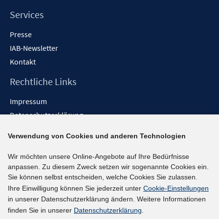
e
n
Services
Presse
IAB-Newsletter
Kontakt
Rechtliche Links
Impressum
Datenschutzerklärung
Erklärung zur Barrierefreiheit
Verwendung von Cookies und anderen Technologien
Barrieren melden
Wir möchten unsere Online-Angebote auf Ihre Bedürfnisse
Social-Media-Kanäle
anpassen. Zu diesem Zweck setzen wir sogenannte Cookies ein.
Sie können selbst entscheiden, welche Cookies Sie zulassen.
BlueSky
Ihre Einwilligung können Sie jederzeit unter
Cookie-Einstellungen
YouTube
in unserer Datenschutzerklärung ändern. Weitere Informationen
LinkedIn
finden Sie in unserer
Datenschutzerklärung
.