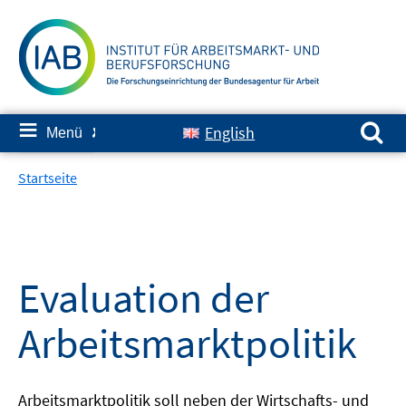
Springe
zum
Inhalt
Suchen nach:
≡
English
Menü
✘
Startseite
Evaluation der
Arbeitsmarktpolitik
Arbeitsmarktpolitik soll neben der Wirtschafts- und