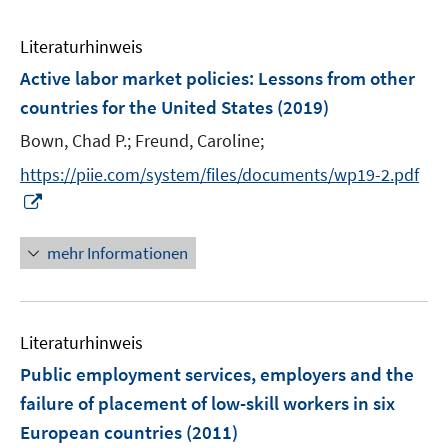
Literaturhinweis
Active labor market policies
:
Lessons from other
countries for the United States
(2019)
Bown, Chad P.;
Freund, Caroline;
https://piie.com/system/files/documents/wp19-2.pdf
I
n
n
mehr Informationen
e
u
e
Literaturhinweis
m
F
Public employment services, employers and the
e
failure of placement of low-skill workers in six
n
European countries
(2011)
s