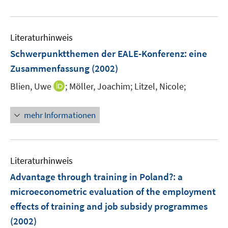
n
f
u
e
f
e
n
n
m
Literaturhinweis
e
F
Schwerpunktthemen der EALE-Konferenz
:
eine
n
e
Zusammenfassung
(2002)
n
s
I
Blien, Uwe
;
Möller, Joachim;
Litzel, Nicole;
t
n
e
n
mehr Informationen
r
e
ö
u
f
e
f
m
Literaturhinweis
n
F
Advantage through training in Poland?
:
a
e
e
microeconometric evaluation of the employment
n
n
effects of training and job subsidy programmes
s
t
(2002)