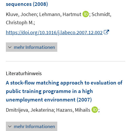
sequences
(2008)
s
t
I
Kluve, Jochen;
Lehmann, Hartmut
;
Schmidt,
e
n
Christoph M.;
r
n
I
https://doi.org/10.1016/j.labeco.2007.12.002
ö
e
n
f
u
n
mehr Informationen
f
e
e
n
m
u
e
F
e
n
e
Literaturhinweis
m
n
F
A stock-flow matching approach to evaluation of
s
e
public training programme in a high
t
n
e
unemployment environment
(2007)
s
r
t
I
Dmitrijeva, Jekaterina;
Hazans, Mihails
;
ö
e
n
f
r
n
f
mehr Informationen
ö
e