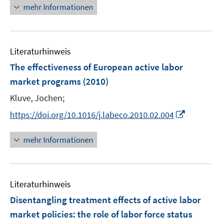
n
mehr Informationen
f
e
e
f
e
n
m
m
f
u
e
F
F
n
e
n
e
e
e
Literaturhinweis
m
n
n
n
F
The effectiveness of European active labor
s
s
e
market programs
(2010)
t
t
n
e
e
Kluve, Jochen;
s
r
r
t
I
https://doi.org/10.1016/j.labeco.2010.02.004
ö
ö
e
n
f
f
r
n
mehr Informationen
f
f
ö
e
n
n
f
u
e
e
f
e
n
n
n
Literaturhinweis
m
e
F
Disentangling treatment effects of active labor
n
e
market policies
:
the role of labor force status
n