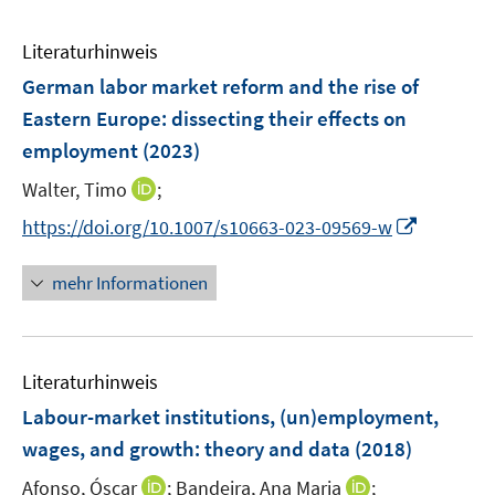
Literaturhinweis
German labor market reform and the rise of
Eastern Europe: dissecting their effects on
employment
(2023)
I
Walter, Timo
;
n
I
https://doi.org/10.1007/s10663-023-09569-w
n
n
e
n
mehr Informationen
u
e
e
u
m
e
F
Literaturhinweis
m
e
F
Labour-market institutions, (un)employment,
n
e
wages, and growth
:
theory and data
(2018)
s
n
t
I
I
Afonso, Óscar
;
Bandeira, Ana Maria
;
s