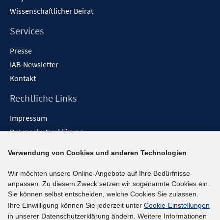
e
n
Wissenschaftlicher Beirat
n
e
n
Services
Presse
IAB-Newsletter
Kontakt
Rechtliche Links
Impressum
Datenschutzerklärung
Erklärung zur Barrierefreiheit
Verwendung von Cookies und anderen Technologien
Barrieren melden
Wir möchten unsere Online-Angebote auf Ihre Bedürfnisse
Social-Media-Kanäle
anpassen. Zu diesem Zweck setzen wir sogenannte Cookies ein.
Sie können selbst entscheiden, welche Cookies Sie zulassen.
BlueSky
Ihre Einwilligung können Sie jederzeit unter
Cookie-Einstellungen
YouTube
in unserer Datenschutzerklärung ändern. Weitere Informationen