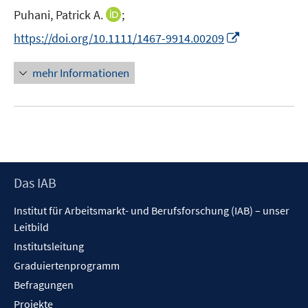
e
I
Puhani, Patrick A.
;
r
n
I
https://doi.org/10.1111/1467-9914.00209
ö
n
n
f
e
n
f
mehr Informationen
u
e
n
e
u
e
m
e
n
F
m
e
F
n
e
s
Footer
Das IAB
n
t
Inhalt
s
Institut für Arbeitsmarkt- und Berufsforschung (IAB) – unser
e
t
Leitbild
r
e
ö
Institutsleitung
r
f
Graduiertenprogramm
ö
f
f
Befragungen
n
f
Projekte