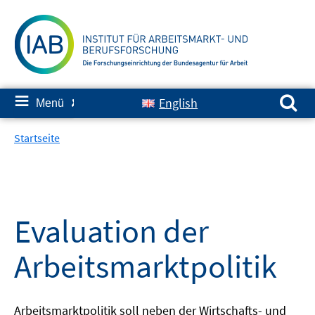
Springe
zum
Inhalt
Suchen nach:
≡
English
Menü
✘
Startseite
Evaluation der
Arbeitsmarktpolitik
Arbeitsmarktpolitik soll neben der Wirtschafts- und