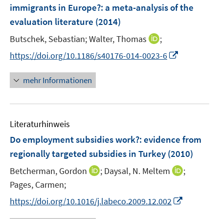
n
n
e
e
immigrants in Europe?
:
a meta-analysis of the
n
n
n
e
evaluation literature
(2014)
s
n
t
I
Butschek, Sebastian;
Walter, Thomas
;
e
n
I
https://doi.org/10.1186/s40176-014-0023-6
r
n
n
ö
e
n
mehr Informationen
f
u
e
f
e
u
n
m
e
e
F
Literaturhinweis
m
n
e
F
Do employment subsidies work?
:
evidence from
n
e
regionally targeted subsidies in Turkey
(2010)
s
n
t
I
I
Betcherman, Gordon
;
Daysal, N. Meltem
;
s
e
n
n
t
Pages, Carmen;
r
n
n
e
I
https://doi.org/10.1016/j.labeco.2009.12.002
ö
e
e
r
n
f
u
u
ö