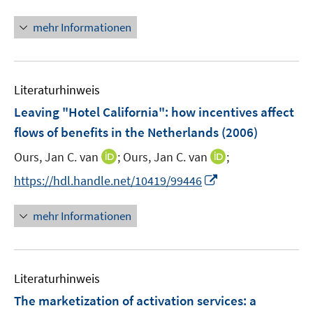
n
f
n
mehr Informationen
f
e
n
u
e
e
n
Literaturhinweis
m
F
Leaving "Hotel California"
:
how incentives affect
e
flows of benefits in the Netherlands
(2006)
n
I
I
Ours, Jan C. van
;
Ours, Jan C. van
;
s
n
n
t
I
https://hdl.handle.net/10419/99446
n
n
e
n
e
e
r
n
mehr Informationen
u
u
ö
e
e
e
f
u
m
m
f
e
F
F
n
Literaturhinweis
m
e
e
e
F
The marketization of activation services: a
n
n
n
e