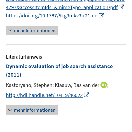
n
I
4797&accessItemIds=&mimeType=application/pdf
s
n
I
https://doi.org/10.1787/5kg3mkv3tr21-en
t
n
n
e
e
n
mehr Informationen
r
u
e
ö
e
u
f
m
e
f
F
Literaturhinweis
m
n
e
F
Dynamic evaluation of job search assistance
e
n
e
n
(2011)
s
n
t
I
Kastoryano, Stephen;
Klaauw, Bas van der
;
s
e
n
t
I
http://hdl.handle.net/10419/46022
r
n
e
n
ö
e
r
n
mehr Informationen
f
u
ö
e
f
e
f
u
n
m
f
e