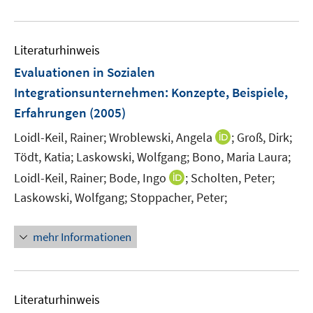
e
f
e
f
u
n
m
f
e
e
F
n
Literaturhinweis
m
n
e
e
F
Evaluationen in Sozialen
n
n
e
Integrationsunternehmen
:
Konzepte, Beispiele,
s
n
Erfahrungen
(2005)
t
s
e
t
I
Loidl-Keil, Rainer;
Wroblewski, Angela
;
Groß, Dirk;
r
e
n
Tödt, Katia;
Laskowski, Wolfgang;
Bono, Maria Laura;
ö
r
n
I
Loidl-Keil, Rainer;
Bode, Ingo
;
Scholten, Peter;
f
ö
e
n
f
Laskowski, Wolfgang;
Stoppacher, Peter;
f
u
n
n
f
e
e
e
n
mehr Informationen
m
u
n
e
F
e
n
e
m
n
F
Literaturhinweis
s
e