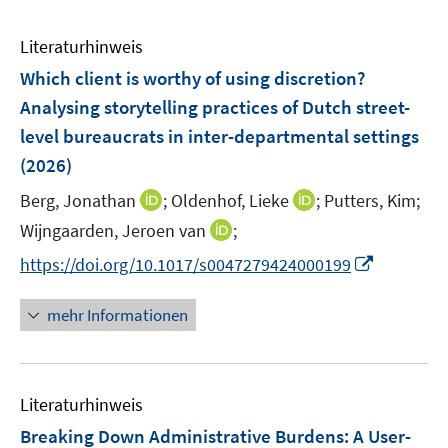
Literaturhinweis
Which client is worthy of using discretion?
Analysing storytelling practices of Dutch street-
level bureaucrats in inter-departmental settings
(2026)
I
I
Berg, Jonathan
;
Oldenhof, Lieke
;
Putters, Kim;
n
n
I
Wijngaarden, Jeroen van
;
n
n
n
I
https://doi.org/10.1017/s0047279424000199
e
e
n
n
u
u
e
n
mehr Informationen
e
e
u
e
m
m
e
u
F
F
m
e
e
e
F
Literaturhinweis
m
n
n
e
F
Breaking Down Administrative Burdens: A User-
s
s
n