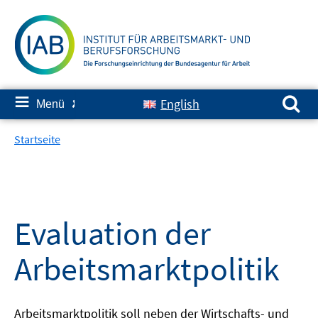
Springe
zum
Inhalt
Suchen nach:
≡
English
Menü
✘
Startseite
Evaluation der
Arbeitsmarktpolitik
Arbeitsmarktpolitik soll neben der Wirtschafts- und