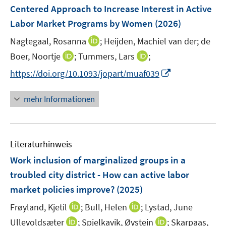
e
t
t
Centered Approach to Increase Interest in Active
s
n
e
e
Labor Market Programs by Women
t
(2026)
s
r
r
e
t
I
Nagtegaal, Rosanna
;
Heijden, Machiel van der;
de
ö
ö
r
e
n
I
I
Boer, Noortje
;
Tummers, Lars
f
;
f
ö
r
n
n
n
f
f
f
I
https://doi.org/10.1093/jopart/muaf039
ö
e
n
n
n
n
f
n
f
u
e
e
e
e
n
n
mehr Informationen
f
e
u
u
n
n
e
e
n
m
e
e
n
u
e
F
m
m
e
n
e
F
F
Literaturhinweis
m
n
e
e
F
Work inclusion of marginalized groups in a
s
n
n
e
t
troubled city district - How can active labor
s
s
n
e
market policies improve?
t
(2025)
t
s
r
e
e
t
I
I
Frøyland, Kjetil
;
Bull, Helen
;
Lystad, June
ö
r
r
e
n
n
I
I
Ullevoldsæter
;
Spjelkavik, Øystein
f
;
Skarpaas,
ö
ö