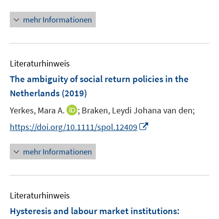
r
n
f
f
ö
n
n
mehr Informationen
f
f
e
e
n
f
u
n
e
n
e
n
e
Literaturhinweis
m
n
F
The ambiguity of social return policies in the
e
Netherlands
(2019)
n
I
Yerkes, Mara A.
;
Braken, Leydi Johana van den;
s
n
t
I
https://doi.org/10.1111/spol.12409
n
e
n
e
r
n
mehr Informationen
u
ö
e
e
f
u
m
f
e
F
n
Literaturhinweis
m
e
e
F
Hysteresis and labour market institutions
:
n
n