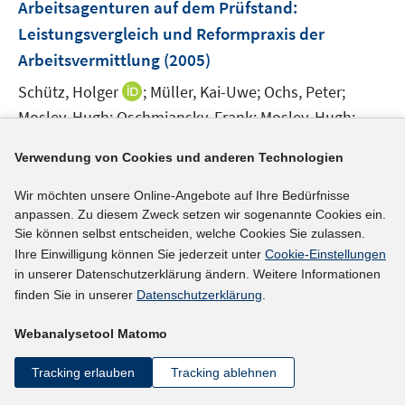
Arbeitsagenturen auf dem Prüfstand
:
s
e
t
Leistungsvergleich und Reformpraxis der
n
e
Arbeitsvermittlung
(2005)
s
r
t
I
Schütz, Holger
;
Müller, Kai-Uwe;
Ochs, Peter;
ö
e
n
Mosley, Hugh;
Oschmiansky, Frank;
Mosley, Hugh;
f
r
n
f
I
Schütz, Holger
;
Hilbert, Christoph;
ö
e
Verwendung von Cookies und anderen Technologien
n
n
f
u
e
n
f
mehr Informationen
Wir möchten unsere Online-Angebote auf Ihre Bedürfnisse
e
n
e
n
anpassen. Zu diesem Zweck setzen wir sogenannte Cookies ein.
m
u
e
Sie können selbst entscheiden, welche Cookies Sie zulassen.
F
e
Ihre Einwilligung können Sie jederzeit unter
Cookie-Einstellungen
n
e
m
Literaturhinweis
in unserer Datenschutzerklärung ändern. Weitere Informationen
n
F
finden Sie in unserer
Datenschutzerklärung
.
Arbeitnehmerüberlassung in den Niederlanden
s
e
t
(2005)
Webanalysetool Matomo
n
e
s
Wilkens, Ingrid;
r
Tracking erlauben
Tracking ablehnen
t
I
https://doku.iab.de/externe/2005/k051123804.pdf
ö
e