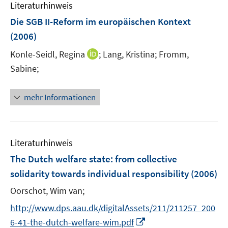
e
F
F
Literaturhinweis
m
n
e
e
F
Die SGB II-Reform im europäischen Kontext
n
n
e
(2006)
s
s
n
t
t
I
Konle-Seidl, Regina
;
Lang, Kristina;
Fromm,
s
e
e
n
t
Sabine;
r
r
n
e
ö
ö
e
r
mehr Informationen
f
f
u
ö
f
f
e
f
n
n
m
f
e
e
F
n
Literaturhinweis
n
n
e
e
The Dutch welfare state
:
from collective
n
n
solidarity towards individual responsibility
(2006)
s
t
Oorschot, Wim van;
e
http://www.dps.aau.dk/digitalAssets/211/211257_200
r
I
6-41-the-dutch-welfare-wim.pdf
ö