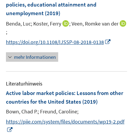
e
policies, educational attainment and
s
s
n
unemployment
(2019)
t
t
s
e
e
t
I
Benda, Luc;
Koster, Ferry
;
Veen, Romke van der
r
r
e
n
;
I
ö
ö
r
n
n
I
f
f
https://doi.org/10.1108/IJSSP-08-2018-0138
ö
e
n
n
f
f
f
u
e
n
n
n
mehr Informationen
f
e
u
e
e
e
n
m
e
u
n
n
e
F
m
e
n
e
F
Literaturhinweis
m
n
e
F
Active labor market policies
:
Lessons from other
s
n
e
countries for the United States
(2019)
t
s
n
e
t
Bown, Chad P.;
Freund, Caroline;
s
r
e
t
https://piie.com/system/files/documents/wp19-2.pdf
ö
r
e
I
f
ö