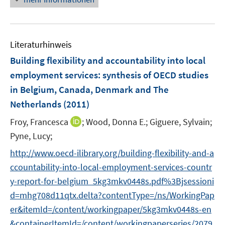
e
u
e
r
e
u
ö
m
e
f
F
Literaturhinweis
m
f
e
F
Building flexibility and accountability into local
n
n
e
employment services
:
synthesis of OECD studies
e
s
n
n
in Belgium, Canada, Denmark and The
t
s
e
Netherlands
(2011)
t
r
e
I
Froy, Francesca
;
Wood, Donna E.;
Giguere, Sylvain;
ö
r
n
Pyne, Lucy;
f
ö
n
f
http://www.oecd-ilibrary.org/building-flexibility-and-a
f
e
n
f
ccountability-into-local-employment-services-countr
u
e
n
y-report-for-belgium_5kg3mkv0448s.pdf%3Bjsessioni
e
n
e
m
d=mhg708d11qtx.delta?contentType=/ns/WorkingPap
n
F
er&itemId=/content/workingpaper/5kg3mkv0448s-en
e
&containerItemId=/content/workingpaperseries/2079