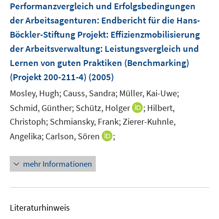
Performanzvergleich und Erfolgsbedingungen
t
n
e
der Arbeitsagenturen
:
Endbericht für die Hans-
s
r
Böckler-Stiftung Projekt: Effizienzmobilisierung
t
ö
e
der Arbeitsverwaltung: Leistungsvergleich und
f
r
Lernen von guten Praktiken (Benchmarking)
f
ö
n
(Projekt 200-211-4)
(2005)
f
e
f
Mosley, Hugh;
Causs, Sandra;
Müller, Kai-Uwe;
n
n
I
Schmid, Günther;
Schütz, Holger
;
Hilbert,
e
n
Christoph;
Schmiansky, Frank;
Zierer-Kuhnle,
n
n
I
Angelika;
Carlson, Sören
;
e
n
u
n
mehr Informationen
e
e
m
u
F
e
e
m
Literaturhinweis
n
F