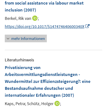
from social assistance via labour market
s
inclusion
(2007)
t
e
I
Berkel, Rik van
;
r
n
I
https://doi.org/10.1017/S147474640600340X
ö
n
n
f
e
n
mehr Informationen
f
u
e
n
e
u
e
m
e
n
F
Literaturhinweis
m
e
F
Privatisierung von
n
e
Arbeitsvermittlungsdienstleistungen -
s
n
Wundermittel zur Effizienzsteigerung?
t
:
eine
s
e
Bestandsaufnahme deutscher und
t
r
e
internationaler Erfahrungen
(2007)
ö
r
I
Kaps, Petra;
Schütz, Holger
;
f
ö