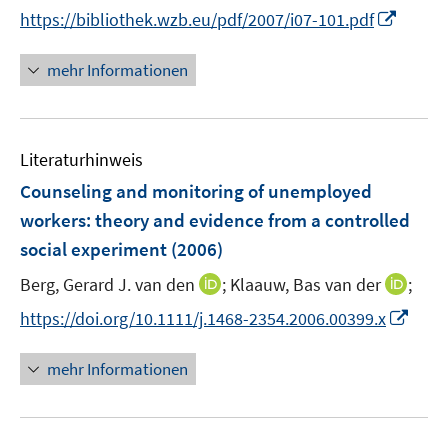
n
f
I
https://bibliothek.wzb.eu/pdf/2007/i07-101.pdf
f
n
n
n
f
e
e
n
n
mehr Informationen
u
n
e
e
e
u
n
m
e
F
Literaturhinweis
m
e
F
Counseling and monitoring of unemployed
n
e
workers
:
theory and evidence from a controlled
s
n
social experiment
(2006)
t
s
e
t
I
I
Berg, Gerard J. van den
;
Klaauw, Bas van der
;
r
e
n
n
I
https://doi.org/10.1111/j.1468-2354.2006.00399.x
ö
r
n
n
n
f
ö
e
e
n
f
mehr Informationen
f
u
u
e
n
f
e
e
u
e
n
m
m
e
n