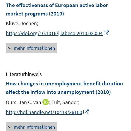
e
F
The effectiveness of European active labor
n
e
market programs
(2010)
s
n
t
Kluve, Jochen;
s
e
t
I
https://doi.org/10.1016/j.labeco.2010.02.004
r
e
n
ö
r
n
mehr Informationen
f
ö
e
f
f
u
n
f
e
e
n
Literaturhinweis
m
n
e
F
How changes in unemployment benefit duration
n
e
affect the inflow into unemployment
(2010)
n
I
Ours, Jan C. van
;
Tuit, Sander;
s
n
t
I
http://hdl.handle.net/10419/36100
n
e
n
e
r
n
mehr Informationen
u
ö