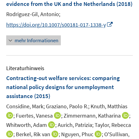
e
evidence from the UK and the Netherlands
(2018)
s
n
t
Rodriguez-Gil, Antonio;
s
e
t
I
https://doi.org/10.1007/s00181-017-1338-y
r
e
n
ö
r
n
mehr Informationen
f
ö
e
f
f
u
n
f
e
e
n
Literaturhinweis
m
n
e
F
Contracting-out welfare services
:
comparing
n
e
national policy designs for unemployment
n
assistance
(2015)
s
t
Considine, Mark;
Graziano, Paolo R.;
Knuth, Matthias
e
I
I
I
;
Fuertes, Vanesa
;
Zimmermann, Katharina
;
r
n
n
n
I
Whitworth, Adam
;
Aurich, Patrizia;
Taylor, Rebecca
ö
n
n
n
n
I
I
I
;
Berkel, Rik van
;
Nguyen, Phuc
;
O'Sullivan,
f
e
e
e