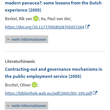
modern panacea?
:
some lessons from the Dutch
s
s
n
experience
(2005)
t
t
s
e
e
t
I
Berkel, Rik van
;
Aa, Paul van der;
r
r
e
n
I
https://doi.org/10.1177/0958928705057264
ö
ö
r
n
n
f
f
ö
e
n
f
f
mehr Informationen
f
u
e
n
n
f
e
u
e
e
n
m
e
n
n
e
F
Literaturhinweis
m
n
e
F
Contracting-out and governance mechanisms in
n
e
the public employment service
(2005)
s
n
t
I
Bruttel, Oliver
;
s
e
n
t
I
https://bibliothek.wzb.eu/pdf/2005/i05-109.pdf
r
n
e
n
ö
e
r
n
mehr Informationen
f
u
ö