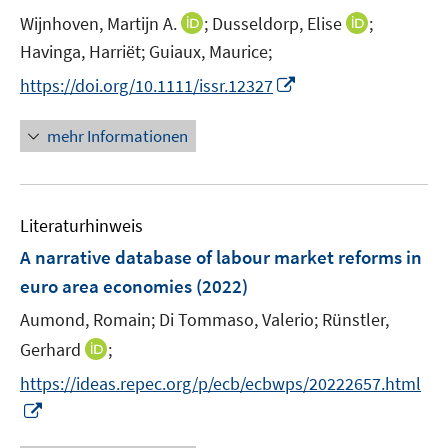
e
e
t
I
I
Wijnhoven, Martijn A.
;
Dusseldorp, Elise
;
r
r
e
n
n
Havinga, Harriët;
Guiaux, Maurice;
ö
ö
r
n
n
I
f
f
https://doi.org/10.1111/issr.12327
ö
e
e
n
f
f
f
u
u
n
n
n
mehr Informationen
f
e
e
e
e
e
n
m
m
u
n
n
e
F
F
e
n
e
e
Literaturhinweis
m
n
n
F
A narrative database of labour market reforms in
s
s
e
euro area economies
(2022)
t
t
n
e
e
Aumond, Romain;
Di Tommaso, Valerio;
Rünstler,
s
r
r
t
I
Gerhard
;
ö
ö
e
n
f
f
https://ideas.repec.org/p/ecb/ecbwps/20222657.html
r
n
f
f
I
ö
e
n
n
n
f
u