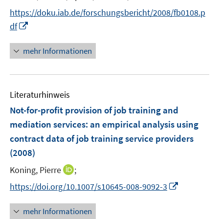
e
https://doku.iab.de/forschungsbericht/2008/fb0108.p
r
I
df
ö
n
f
n
mehr Informationen
f
e
n
u
e
e
n
Literaturhinweis
m
F
Not-for-profit provision of job training and
e
mediation services
:
an empirical analysis using
n
contract data of job training service providers
s
(2008)
t
e
I
Koning, Pierre
;
r
n
I
https://doi.org/10.1007/s10645-008-9092-3
ö
n
n
f
e
n
mehr Informationen
f
u