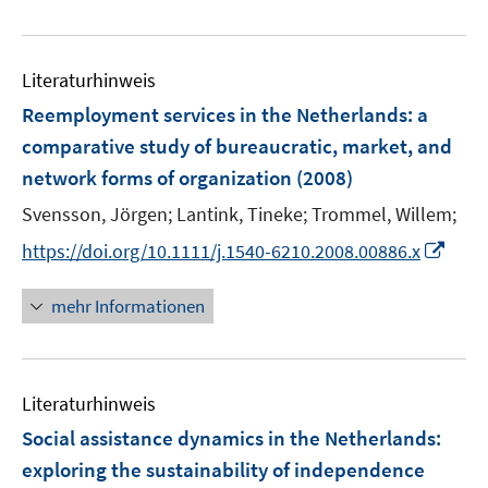
e
n
e
u
e
m
e
n
F
Literaturhinweis
m
e
F
Reemployment services in the Netherlands
:
a
n
e
comparative study of bureaucratic, market, and
s
n
network forms of organization
t
(2008)
s
e
t
Svensson, Jörgen;
Lantink, Tineke;
Trommel, Willem;
r
e
I
https://doi.org/10.1111/j.1540-6210.2008.00886.x
ö
r
n
f
ö
n
mehr Informationen
f
f
e
n
f
u
e
n
e
n
e
Literaturhinweis
m
n
F
Social assistance dynamics in the Netherlands
:
e
exploring the sustainability of independence
n