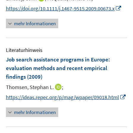
e
n
I
https://doi.org/10.1111/j.1467-9515.2009.00673.x
r
n
n
ö
e
n
mehr Informationen
f
u
e
f
e
u
n
m
e
e
F
Literaturhinweis
m
n
e
F
Job search assistance programs in Europe
:
n
e
evaluation methods and recent empirical
s
n
findings
(2009)
t
s
e
t
I
Thomsen, Stephan L.
;
r
e
n
I
https://ideas.repec.org/p/mag/wpaper/09018.html
ö
r
n
n
f
ö
e
n
f
mehr Informationen
f
u
e
n
f
e
u
e
n
m
e