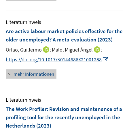
e
e
e
F
F
n
m
u
n
n
e
e
e
F
e
n
n
n
e
Literaturhinweis
m
s
s
n
F
Are active labour market policies effective for the
t
t
s
e
e
e
older unemployed? A meta-evaluation
(2023)
t
n
r
r
e
I
I
Orfao, Guillermo
;
Malo, Miguel Ángel
;
s
ö
ö
r
n
n
t
f
f
I
https://doi.org/10.1017/S0144686X21001288
ö
n
n
e
f
f
n
f
e
e
r
n
n
n
f
mehr Informationen
u
u
ö
e
e
e
n
e
e
f
n
n
u
e
m
m
f
e
n
F
F
n
Literaturhinweis
m
e
e
e
F
The Work Profiler: Revision and maintenance of a
n
n
n
e
profiling tool for the recently unemployed in the
s
s
n
Netherlands
(2023)
t
t
s