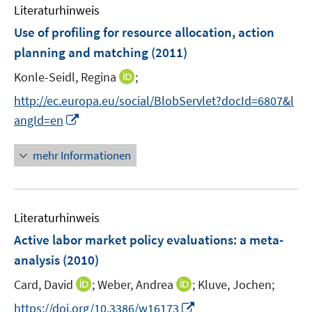
e
F
n
Literaturhinweis
m
n
e
e
F
Use of profiling for resource allocation, action
n
n
e
planning and matching
(2011)
s
n
t
I
Konle-Seidl, Regina
;
s
e
n
t
http://ec.europa.eu/social/BlobServlet?docId=6807&l
r
n
e
I
angId=en
ö
e
r
n
f
u
ö
n
mehr Informationen
f
e
f
e
n
m
f
u
e
F
n
e
n
e
e
Literaturhinweis
m
n
n
F
Active labor market policy evaluations
:
a meta-
s
e
analysis
(2010)
t
n
e
I
I
Card, David
;
Weber, Andrea
;
Kluve, Jochen;
s
r
n
n
t
I
https://doi.org/10.3386/w16173
ö