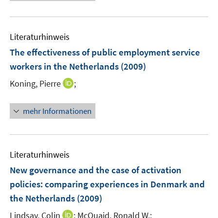
e
e
f
u
m
f
e
F
n
Literaturhinweis
m
e
e
F
The effectiveness of public employment service
n
n
e
workers in the Netherlands
(2009)
s
n
t
I
Koning, Pierre
;
s
e
n
t
r
n
e
mehr Informationen
ö
e
r
f
u
ö
f
e
f
n
m
f
Literaturhinweis
e
F
n
New governance and the case of activation
n
e
e
policies
:
comparing experiences in Denmark and
n
n
the Netherlands
(2009)
s
t
I
Lindsay, Colin
;
McQuaid, Ronald W.;