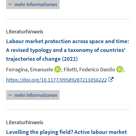
e
e
n
mehr Informationen
f
e
n
n
e
n
m
u
e
F
e
n
e
Literaturhinweis
m
n
F
Labour market protection across space and time:
s
e
A revised typology and a taxonomy of countries'
t
n
e
trajectories of change
(2022)
s
r
t
I
I
Ferragina, Emanuele
;
Filetti, Federico Danilo
;
ö
e
n
n
I
f
https://doi.org/10.1177/09589287211056222
r
n
n
n
f
ö
e
e
n
n
mehr Informationen
f
u
u
e
e
f
e
e
u
n
n
m
m
e
e
F
F
Literaturhinweis
m
n
e
e
F
Levelling the playing field? Active labour market
n
n