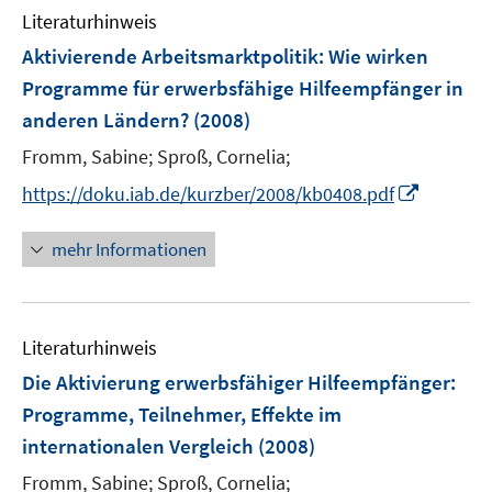
n
e
F
Literaturhinweis
m
n
e
F
Aktivierende Arbeitsmarktpolitik: Wie wirken
n
e
Programme für erwerbsfähige Hilfeempfänger in
s
n
anderen Ländern?
(2008)
t
s
e
t
Fromm, Sabine;
Sproß, Cornelia;
r
e
I
https://doku.iab.de/kurzber/2008/kb0408.pdf
ö
r
n
f
ö
n
mehr Informationen
f
f
e
n
f
u
e
n
e
n
e
Literaturhinweis
m
n
F
Die Aktivierung erwerbsfähiger Hilfeempfänger
:
e
Programme, Teilnehmer, Effekte im
n
internationalen Vergleich
(2008)
s
t
Fromm, Sabine;
Sproß, Cornelia;