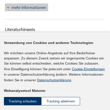
n
e
n
r
mehr Informationen
e
ö
u
f
e
f
Literaturhinweis
m
n
F
e
Performance monitoring report of the European
e
n
Verwendung von Cookies und anderen Technologien
Union Programme for Employment and Social
n
Innovation (EaSI) 2017-2018
(2020)
s
Wir möchten unsere Online-Angebote auf Ihre Bedürfnisse
I
t
anpassen. Zu diesem Zweck setzen wir sogenannte Cookies ein.
https://doi.org/10.2767/438208
Sie können selbst entscheiden, welche Cookies Sie zulassen.
n
e
Ihre Einwilligung können Sie jederzeit unter
Cookie-Einstellungen
n
r
mehr Informationen
in unserer Datenschutzerklärung ändern. Weitere Informationen
e
ö
finden Sie in unserer
Datenschutzerklärung
.
u
f
e
f
Webanalysetool Matomo
Literaturhinweis
m
n
F
e
Labor market policy - Expenditure and
Tracking erlauben
Tracking ablehnen
e
n
participants: Data 2018
(2020)