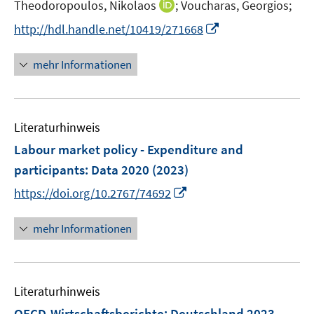
t
I
Theodoropoulos, Nikolaos
;
Voucharas, Georgios;
e
n
I
http://hdl.handle.net/10419/271668
r
n
n
ö
e
n
mehr Informationen
f
u
e
f
e
u
n
m
e
e
F
Literaturhinweis
m
n
e
F
Labour market policy - Expenditure and
n
e
participants: Data 2020
(2023)
s
n
t
I
https://doi.org/10.2767/74692
s
e
n
t
r
n
mehr Informationen
e
ö
e
r
f
u
ö
f
e
f
n
Literaturhinweis
m
f
e
F
OECD-Wirtschaftsberichte: Deutschland 2023
n