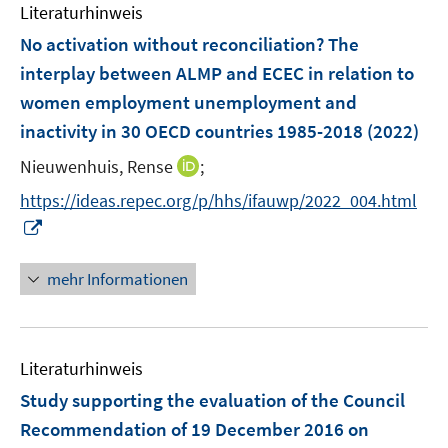
F
Literaturhinweis
m
e
F
No activation without reconciliation? The
n
e
interplay between ALMP and ECEC in relation to
s
n
women employment unemployment and
t
s
e
inactivity in 30 OECD countries 1985-2018
(2022)
t
r
e
I
Nieuwenhuis, Rense
;
ö
r
n
f
https://ideas.repec.org/p/hhs/ifauwp/2022_004.html
ö
n
f
I
f
e
n
n
f
u
e
n
n
mehr Informationen
e
n
e
e
m
u
n
F
e
e
Literaturhinweis
m
n
F
Study supporting the evaluation of the Council
s
e
Recommendation of 19 December 2016 on
t
n