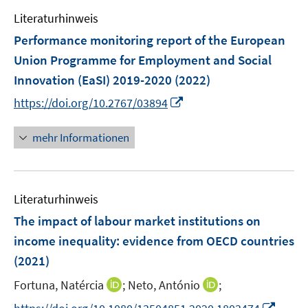
e
f
Literaturhinweis
m
n
F
e
Performance monitoring report of the European
e
n
Union Programme for Employment and Social
n
Innovation (EaSI) 2019-2020
(2022)
s
I
t
https://doi.org/10.2767/03894
n
e
n
r
mehr Informationen
e
ö
u
f
e
f
Literaturhinweis
m
n
F
e
The impact of labour market institutions on
e
n
income inequality: evidence from OECD countries
n
(2021)
s
t
I
I
Fortuna, Natércia
;
Neto, António
;
e
n
n
I