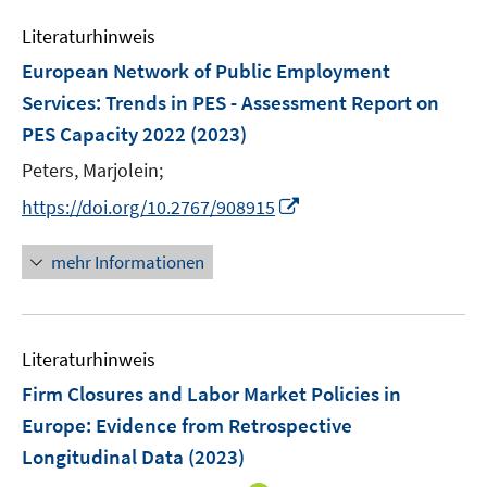
m
e
e
e
F
Literaturhinweis
m
n
n
e
F
European Network of Public Employment
s
s
n
e
t
t
Services: Trends in PES - Assessment Report on
s
n
e
e
PES Capacity 2022
(2023)
t
s
r
r
e
t
Peters, Marjolein;
ö
ö
r
e
I
f
f
https://doi.org/10.2767/908915
ö
r
n
f
f
f
ö
n
n
n
mehr Informationen
f
f
e
e
e
n
f
u
n
n
e
n
e
n
e
Literaturhinweis
m
n
F
Firm Closures and Labor Market Policies in
e
Europe
:
Evidence from Retrospective
n
Longitudinal Data
(2023)
s