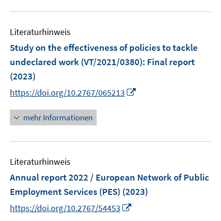
f
u
n
e
e
Literaturhinweis
m
n
F
Study on the effectiveness of policies to tackle
e
undeclared work (VT/2021/0380)
:
Final report
n
(2023)
s
I
t
https://doi.org/10.2767/065213
n
e
n
r
mehr Informationen
e
ö
u
f
e
f
Literaturhinweis
m
n
F
e
Annual report 2022 / European Network of Public
e
n
Employment Services (PES)
(2023)
n
I
https://doi.org/10.2767/54453
s
n