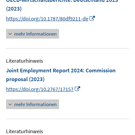
n
e
e
(2023)
n
n
I
https://doi.org/10.1787/80df9211-de
s
n
t
n
mehr Informationen
e
e
r
u
ö
e
f
Literaturhinweis
m
f
F
Joint Employment Report 2024
n
:
Commission
e
e
proposal
(2023)
n
n
I
https://doi.org/10.2767/17157
s
n
t
n
mehr Informationen
e
e
r
u
ö
e
f
Literaturhinweis
m
f