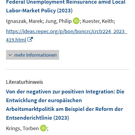
Federal Unemployment Reinsurance amid Local
n
n
e
Labor-Market Policy
(2023)
s
n
t
I
Ignaszak, Marek;
Jung, Philip
;
Kuester, Keith;
s
e
n
t
https://ideas.repec.org/p/bon/boncrc/crctr224_2023_
r
n
e
I
419.html
ö
e
r
n
f
u
ö
n
mehr Informationen
f
e
f
e
n
m
f
u
e
F
n
e
n
e
e
Literaturhinweis
m
n
n
F
Von der negativen zur positiven Integration
:
Die
s
e
Entwicklung der europäischen
t
n
e
Arbeitsmarktpolitik am Beispiel der Reform der
s
r
Entsenderichtlinie
(2023)
t
ö
e
I
Krings, Torben
;
f
r