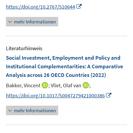
n
I
https://doi.org/10.2767/510644
s
n
t
n
mehr Informationen
e
e
r
u
ö
e
f
Literaturhinweis
m
f
F
Social Investment, Employment and Policy and
n
e
e
Institutional Complementarities: A Comparative
n
n
Analysis across 26 OECD Countries
(2022)
s
t
I
I
Bakker, Vincent
;
Vliet, Olaf van
;
e
n
n
I
https://doi.org/10.1017/S0047279421000386
r
n
n
n
ö
e
e
n
mehr Informationen
f
u
u
e
f
e
e
u
n
m
m
e