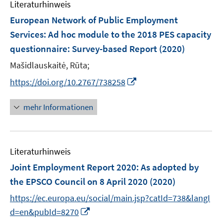
Literaturhinweis
m
n
n
F
European Network of Public Employment
s
s
e
Services: Ad hoc module to the 2018 PES capacity
t
t
n
e
e
questionnaire
:
Survey-based Report
(2020)
s
r
r
t
Mašidlauskaitė, Rūta;
ö
ö
e
I
https://doi.org/10.2767/738258
f
f
r
n
f
f
ö
n
n
n
mehr Informationen
f
e
e
e
f
u
n
n
n
e
e
Literaturhinweis
m
n
F
Joint Employment Report 2020
:
As adopted by
e
the EPSCO Council on 8 April 2020
(2020)
n
https://ec.europa.eu/social/main.jsp?catId=738&langI
s
I
t
d=en&pubId=8270