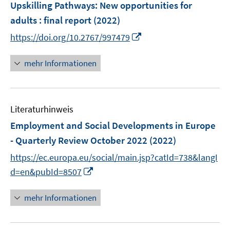
e
Upskilling Pathways
:
New opportunities for
s
r
adults : final report
(2022)
t
ö
e
I
https://doi.org/10.2767/997479
f
r
n
f
ö
n
mehr Informationen
n
f
e
e
f
u
n
n
e
e
Literaturhinweis
m
n
F
Employment and Social Developments in Europe
e
- Quarterly Review October 2022
(2022)
n
https://ec.europa.eu/social/main.jsp?catId=738&langI
s
I
t
d=en&pubId=8507
n
e
n
r
mehr Informationen
e
ö
u
f