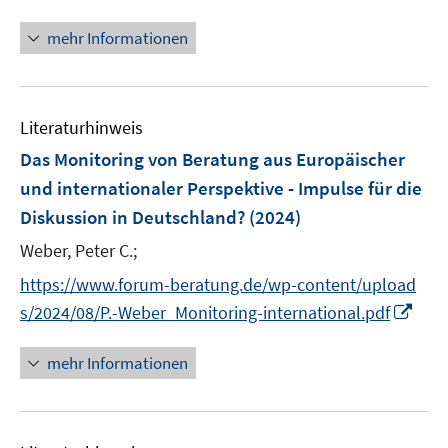
e
n
f
f
ö
r
n
mehr Informationen
f
f
f
ö
e
n
n
f
f
u
e
e
n
f
e
n
n
e
n
Literaturhinweis
m
n
e
F
Das Monitoring von Beratung aus Europäischer
n
e
und internationaler Perspektive - Impulse für die
n
Diskussion in Deutschland?
(2024)
s
t
Weber, Peter C.;
e
https://www.forum-beratung.de/wp-content/upload
r
I
s/2024/08/P.-Weber_Monitoring-international.pdf
ö
n
f
n
mehr Informationen
f
e
n
u
e
e
n