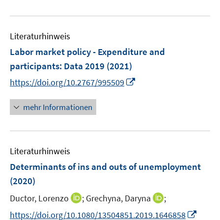
e
ö
u
f
e
f
Literaturhinweis
m
n
F
e
Labor market policy - Expenditure and
e
n
participants: Data 2019
(2021)
n
I
https://doi.org/10.2767/995509
s
n
t
n
mehr Informationen
e
e
r
u
ö
e
f
Literaturhinweis
m
f
F
Determinants of ins and outs of unemployment
n
e
e
(2020)
n
n
I
I
Ductor, Lorenzo
;
Grechyna, Daryna
;
s
n
n
t
I
https://doi.org/10.1080/13504851.2019.1646858