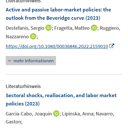
Literaturhinweis
m
n
F
Active and passive labor-market policies: the
e
outlook from the Beveridge curve
(2023)
n
I
I
Destefanis, Sergio
;
Fragetta, Matteo
;
Ruggiero,
s
n
n
t
I
Nazzareno
;
n
n
e
n
I
https://doi.org/10.1080/00036846.2022.2159010
e
e
r
n
n
u
u
ö
e
n
mehr Informationen
e
e
f
u
e
m
m
f
e
u
F
F
n
m
e
e
e
e
F
Literaturhinweis
m
n
n
n
e
F
Sectoral shocks, reallocation, and labor market
s
s
n
e
t
t
policies
(2023)
s
n
e
e
t
I
Garcia-Cabo, Joaquin
;
Lipinska, Anna;
Navarro,
s
r
r
e
n
t
Gaston;
ö
ö
r
n
e