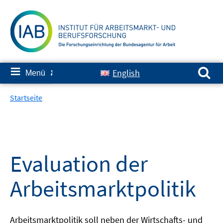
Springe
zum
Inhalt
Suchen nach:
≡
English
Menü
✘
Startseite
Evaluation der
Arbeitsmarktpolitik
Arbeitsmarktpolitik soll neben der Wirtschafts- und