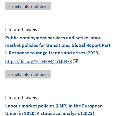
t
n
mehr Informationen
e
e
r
u
ö
e
f
Literaturhinweis
m
f
F
Public employment services and active labor
n
e
e
market policies for transitions. Global Report Part
n
n
I: Response to mega trends and crises
(2023)
s
I
t
https://doi.org/10.54394/TYMB483
n
e
n
r
mehr Informationen
e
ö
u
f
e
f
Literaturhinweis
m
n
F
e
Labour market policies (LMP) in the European
e
n
Union in 2020
:
A statistical analysis
(2023)