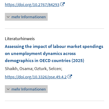
e
n
n
I
https://doi.org/10.2767/84293
n
n
e
n
e
n
n
mehr Informationen
u
e
e
u
m
e
F
Literaturhinweis
m
e
F
Assessing the impact of labour market spendings
n
e
on unemployment dynamics across
s
n
demographics in OECD countries
(2025)
t
s
e
t
Shaikh, Osama;
Ozturk, Selcen;
r
e
I
https://doi.org/10.3326/pse.49.4.2
ö
r
n
f
ö
n
mehr Informationen
f
f
e
n
f
u
e
n
e
n
e