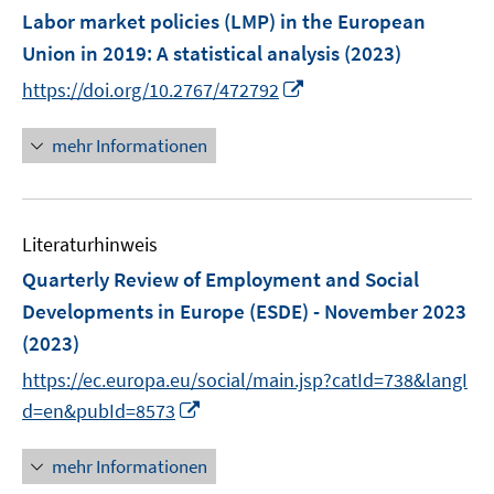
F
Labor market policies (LMP) in the European
n
e
e
Union in 2019
:
A statistical analysis
(2023)
n
n
I
https://doi.org/10.2767/472792
s
n
t
n
mehr Informationen
e
e
r
u
ö
e
f
Literaturhinweis
m
f
F
Quarterly Review of Employment and Social
n
e
e
Developments in Europe (ESDE) - November 2023
n
n
(2023)
s
t
https://ec.europa.eu/social/main.jsp?catId=738&langI
e
I
d=en&pubId=8573
r
n
ö
n
mehr Informationen
f
e