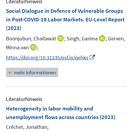
Literaturhinweis
m
F
Social Dialogue in Defence of Vulnerable Groups
e
in Post-COVID-19 Labor Markets. EU-Level Report
n
(2023)
s
t
I
I
Boonjubun, Chaitawat
;
Singh, Garima
;
Gerven,
e
n
n
I
Minna van
;
r
n
n
n
I
https://doi.org/10.31235/osf.io/qehks
ö
e
e
n
n
f
u
u
e
n
mehr Informationen
f
e
e
u
e
n
m
m
e
u
e
F
F
m
e
n
e
e
F
Literaturhinweis
m
n
n
e
F
Heterogeneity in labor mobility and
s
s
n
e
t
t
unemployment flows across countries
(2023)
s
n
e
e
t
Créchet, Jonathan;
s
r
r
e