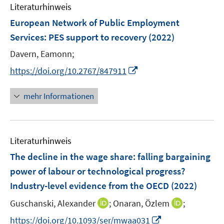
e
F
F
Literaturhinweis
m
n
e
e
F
European Network of Public Employment
n
n
e
Services: PES support to recovery
(2022)
s
s
n
t
t
Davern, Eamonn;
s
e
e
t
I
https://doi.org/10.2767/847911
r
r
e
n
ö
ö
r
n
mehr Informationen
f
f
ö
e
f
f
f
u
n
n
f
e
e
e
n
Literaturhinweis
m
n
n
e
F
The decline in the wage share: falling bargaining
n
e
power of labour or technological progress?
n
Industry-level evidence from the OECD
(2022)
s
t
I
I
Guschanski, Alexander
;
Onaran, Özlem
;
e
n
n
I
https://doi.org/10.1093/ser/mwaa031