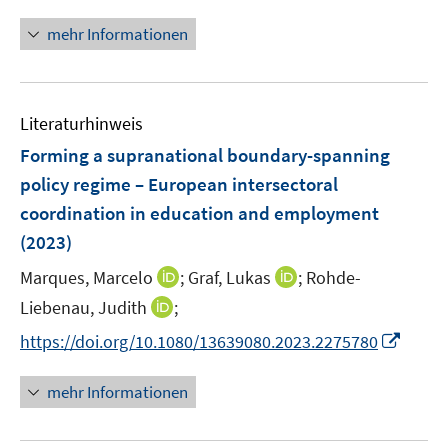
n
f
ö
n
n
mehr Informationen
f
e
e
f
u
n
n
e
e
m
Literaturhinweis
n
F
Forming a supranational boundary-spanning
e
policy regime – European intersectoral
n
coordination in education and employment
s
t
(2023)
e
I
I
Marques, Marcelo
;
Graf, Lukas
;
Rohde-
r
n
n
I
Liebenau, Judith
;
ö
n
n
n
f
I
https://doi.org/10.1080/13639080.2023.2275780
e
e
n
f
n
u
u
e
n
n
mehr Informationen
e
e
u
e
e
m
m
e
n
u
F
F