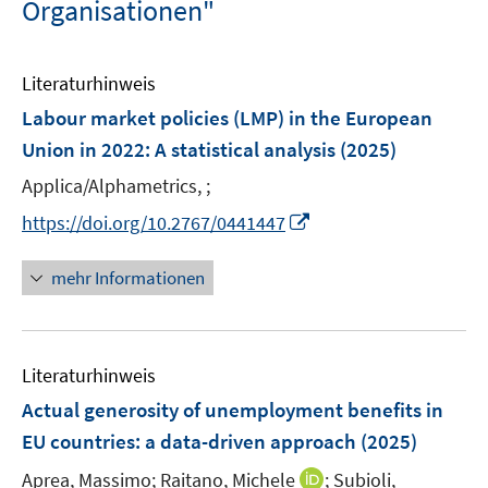
Organisationen"
Literaturhinweis
Labour market policies (LMP) in the European
Union in 2022
:
A statistical analysis
(2025)
Applica/Alphametrics, ;
I
https://doi.org/10.2767/0441447
n
n
mehr Informationen
e
u
e
Literaturhinweis
m
F
Actual generosity of unemployment benefits in
e
EU countries
:
a data-driven approach
(2025)
n
I
Aprea, Massimo;
Raitano, Michele
;
Subioli,
s