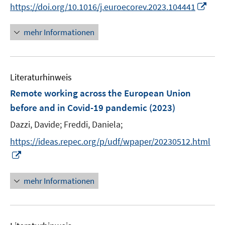
t
I
https://doi.org/10.1016/j.euroecorev.2023.104441
ö
ö
r
e
n
f
f
ö
r
n
mehr Informationen
f
f
f
ö
e
n
n
f
f
u
e
e
n
f
e
n
n
e
n
Literaturhinweis
m
n
e
F
Remote working across the European Union
n
e
before and in Covid-19 pandemic
(2023)
n
Dazzi, Davide;
Freddi, Daniela;
s
t
https://ideas.repec.org/p/udf/wpaper/20230512.html
e
I
r
n
ö
n
mehr Informationen
f
e
f
u
n
e
e