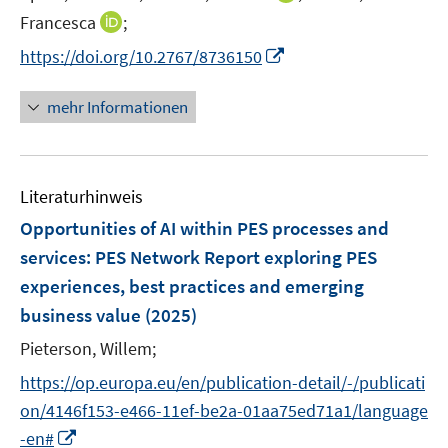
n
t
I
Francesca
;
n
e
n
I
https://doi.org/10.2767/8736150
e
r
n
n
u
ö
e
n
mehr Informationen
e
f
u
e
m
f
e
u
F
n
m
e
e
e
F
Literaturhinweis
m
n
n
e
F
Opportunities of AI within PES processes and
s
n
e
t
services
:
PES Network Report exploring PES
s
n
e
experiences, best practices and emerging
t
s
r
e
business value
(2025)
t
ö
r
e
Pieterson, Willem;
f
ö
r
f
f
https://op.europa.eu/en/publication-detail/-/publicati
ö
n
f
on/4146f153-e466-11ef-be2a-01aa75ed71a1/language
f
e
n
I
f
-en#
n