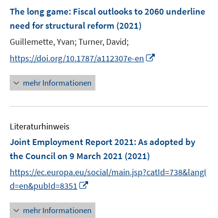
n
e
F
The long game: Fiscal outlooks to 2060 underline
n
e
need for structural reform
(2021)
s
n
t
Guillemette, Yvan;
Turner, David;
s
e
t
I
https://doi.org/10.1787/a112307e-en
r
e
n
ö
r
n
mehr Informationen
f
ö
e
f
f
u
n
f
e
e
n
Literaturhinweis
m
n
e
F
Joint Employment Report 2021
:
As adopted by
n
e
the Council on 9 March 2021
(2021)
n
https://ec.europa.eu/social/main.jsp?catId=738&langI
s
I
t
d=en&pubId=8351
n
e
n
r
mehr Informationen