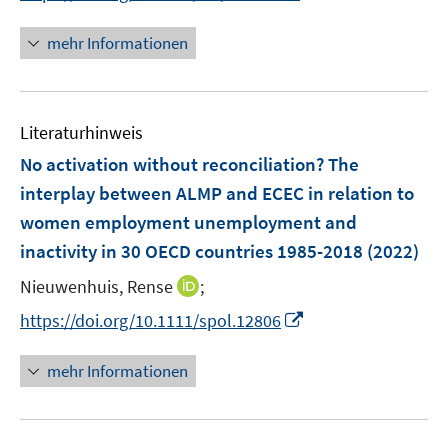
r
n
n
n
ö
e
e
n
mehr Informationen
f
u
u
e
f
e
e
u
n
m
m
e
e
F
F
Literaturhinweis
m
n
e
e
F
No activation without reconciliation? The
n
n
e
interplay between ALMP and ECEC in relation to
s
s
n
women employment unemployment and
t
t
s
e
e
inactivity in 30 OECD countries 1985-2018
(2022)
t
r
r
e
I
Nieuwenhuis, Rense
;
ö
ö
r
n
f
I
f
https://doi.org/10.1111/spol.12806
ö
n
f
n
f
f
e
n
n
n
mehr Informationen
f
u
e
e
e
n
e
n
u
n
e
m
e
n