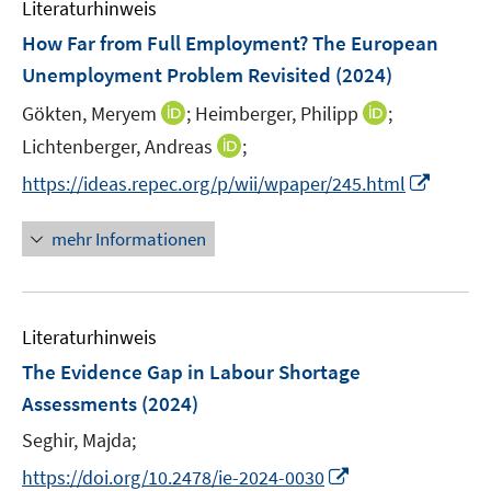
Literaturhinweis
m
n
F
How Far from Full Employment? The European
e
Unemployment Problem Revisited
(2024)
n
I
I
Gökten, Meryem
;
Heimberger, Philipp
;
s
n
n
t
I
Lichtenberger, Andreas
;
n
n
e
n
I
https://ideas.repec.org/p/wii/wpaper/245.html
e
e
r
n
n
u
u
ö
e
n
mehr Informationen
e
e
f
u
e
m
m
f
e
u
F
F
n
m
e
e
e
e
F
Literaturhinweis
m
n
n
n
e
F
The Evidence Gap in Labour Shortage
s
s
n
e
t
t
Assessments
(2024)
s
n
e
e
t
Seghir, Majda;
s
r
r
e
t
I
https://doi.org/10.2478/ie-2024-0030
ö
ö
r