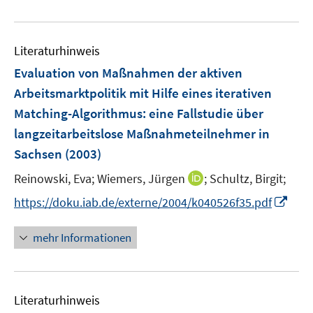
e
n
f
e
u
e
n
m
e
n
e
F
Literaturhinweis
m
n
e
F
Evaluation von Maßnahmen der aktiven
n
e
Arbeitsmarktpolitik mit Hilfe eines iterativen
s
n
Matching-Algorithmus
:
eine Fallstudie über
t
s
e
langzeitarbeitslose Maßnahmeteilnehmer in
t
r
e
Sachsen
(2003)
ö
r
I
Reinowski, Eva;
Wiemers, Jürgen
;
Schultz, Birgit;
f
ö
n
f
I
https://doku.iab.de/externe/2004/k040526f35.pdf
f
n
n
n
f
e
e
n
n
mehr Informationen
u
n
e
e
e
u
n
m
e
F
Literaturhinweis
m
e