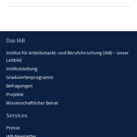
u
n
n
e
m
F
e
Footer
Das IAB
n
Inhalt
s
Institut für Arbeitsmarkt- und Berufsforschung (IAB) – unser
t
Leitbild
e
Institutsleitung
r
Graduiertenprogramm
ö
f
Befragungen
f
Projekte
n
Wissenschaftlicher Beirat
e
n
Services
Presse
IAB-Newsletter