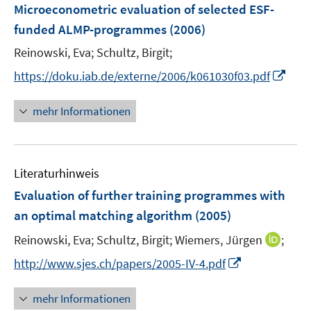
F
Microeconometric evaluation of selected ESF-
n
n
e
funded ALMP-programmes
(2006)
s
s
n
t
t
Reinowski, Eva;
Schultz, Birgit;
s
e
e
t
I
https://doku.iab.de/externe/2006/k061030f03.pdf
r
r
e
n
ö
ö
r
n
mehr Informationen
f
f
ö
e
f
f
f
u
n
n
f
e
e
e
n
Literaturhinweis
m
n
n
e
F
Evaluation of further training programmes with
n
e
an optimal matching algorithm
(2005)
n
I
Reinowski, Eva;
Schultz, Birgit;
Wiemers, Jürgen
;
s
n
t
I
http://www.sjes.ch/papers/2005-IV-4.pdf
n
e
n
e
r
n
mehr Informationen
u
ö