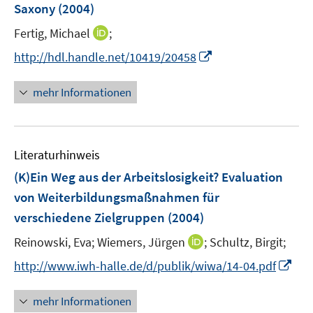
Saxony
(2004)
t
s
e
t
I
Fertig, Michael
;
r
e
n
I
http://hdl.handle.net/10419/20458
ö
r
n
n
f
ö
e
n
f
mehr Informationen
f
u
e
n
f
e
u
e
n
m
e
n
e
F
Literaturhinweis
m
n
e
F
(K)Ein Weg aus der Arbeitslosigkeit? Evaluation
n
e
von Weiterbildungsmaßnahmen für
s
n
verschiedene Zielgruppen
t
(2004)
s
e
t
I
Reinowski, Eva;
Wiemers, Jürgen
;
Schultz, Birgit;
r
e
n
I
http://www.iwh-halle.de/d/publik/wiwa/14-04.pdf
ö
r
n
n
f
ö
e
n
f
mehr Informationen
f
u