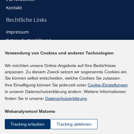
Kontakt
Rechtliche Links
Impressum
Datenschutzerklärung
Erklärung zur Barrierefreiheit
Verwendung von Cookies und anderen Technologien
Barrieren melden
Wir möchten unsere Online-Angebote auf Ihre Bedürfnisse
Social-Media-Kanäle
anpassen. Zu diesem Zweck setzen wir sogenannte Cookies ein.
Sie können selbst entscheiden, welche Cookies Sie zulassen.
BlueSky
Ihre Einwilligung können Sie jederzeit unter
Cookie-Einstellungen
YouTube
in unserer Datenschutzerklärung ändern. Weitere Informationen
LinkedIn
finden Sie in unserer
Datenschutzerklärung
.
XING
Webanalysetool Matomo
kununu
Netiquette
Tracking erlauben
Tracking ablehnen