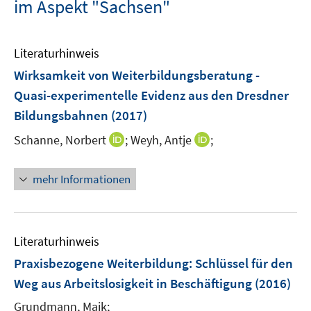
im Aspekt "Sachsen"
Literaturhinweis
Wirksamkeit von Weiterbildungsberatung -
Quasi-experimentelle Evidenz aus den Dresdner
Bildungsbahnen
(2017)
I
I
Schanne, Norbert
;
Weyh, Antje
;
n
n
n
n
mehr Informationen
e
e
u
u
e
e
m
m
Literaturhinweis
F
F
Praxisbezogene Weiterbildung: Schlüssel für den
e
e
Weg aus Arbeitslosigkeit in Beschäftigung
(2016)
n
n
s
s
Grundmann, Maik;