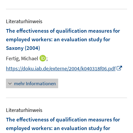
e
e
f
u
m
f
e
F
n
Literaturhinweis
m
e
e
F
The effectiveness of qualification measures for
n
n
e
employed workers
:
an evaluation study for
s
n
Saxony
(2004)
t
s
e
t
I
Fertig, Michael
;
r
e
n
I
https://doku.iab.de/externe/2004/k040318f06.pdf
ö
r
n
n
f
ö
e
n
f
mehr Informationen
f
u
e
n
f
e
u
e
n
m
e
n
e
F
Literaturhinweis
m
n
e
F
The effectiveness of qualification measures for
n
e
employed workers
:
an evaluation study for
s
n