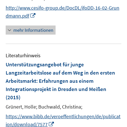
t
t
http://www.cesifo-group.de/DocDL/ifoDD-16-02-Grun
e
e
I
dmann.pdf
r
r
n
ö
ö
n
mehr Informationen
f
f
e
f
f
u
n
n
e
e
e
Literaturhinweis
m
n
n
F
Unterstützungsangebot für junge
e
Langzeitarbeitslose auf dem Weg in den ersten
n
Arbeitsmarkt
:
Erfahrungen aus einem
s
Integrationsprojekt in Dresden und Meißen
t
e
(2015)
r
Grünert, Holle;
Buchwald, Christina;
ö
https://www.bibb.de/veroeffentlichungen/de/publicat
f
I
f
ion/download/7577