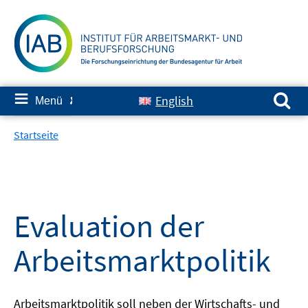
Springe
zum
Inhalt
Suchen nach:
≡
English
Menü
✘
Startseite
Evaluation der
Arbeitsmarktpolitik
Arbeitsmarktpolitik soll neben der Wirtschafts- und