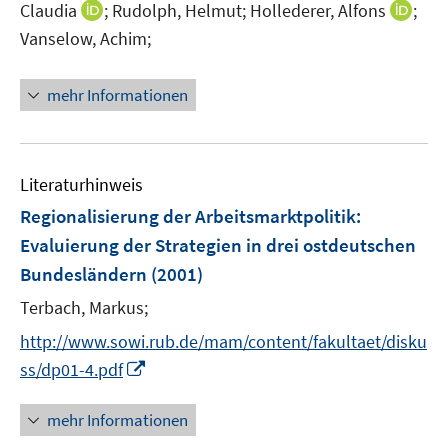
I
I
Claudia
;
Rudolph, Helmut;
Hollederer, Alfons
;
f
ö
n
n
f
Vanselow, Achim;
f
n
n
n
f
e
e
e
n
mehr Informationen
u
u
n
e
e
e
n
m
m
F
F
Literaturhinweis
e
e
Regionalisierung der Arbeitsmarktpolitik
:
n
n
Evaluierung der Strategien in drei ostdeutschen
s
s
Bundesländern
t
(2001)
t
e
e
Terbach, Markus;
r
r
http://www.sowi.rub.de/mam/content/fakultaet/disku
ö
ö
I
ss/dp01-4.pdf
f
f
n
f
f
n
n
n
mehr Informationen
e
e
e