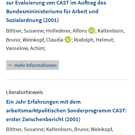
zur Evaluierung von CAST im Auftrag des
Bundesmininisteriums für Arbeit und
Sozialordnung
(2001)
I
Bittner, Susanne;
Hollederer, Alfons
;
Kaltenborn,
n
I
Bruno;
Weinkopf, Claudia
;
Rudolph, Helmut;
n
n
Vanselow, Achim;
e
n
u
e
mehr Informationen
e
u
m
e
F
m
e
F
Literaturhinweis
n
e
Ein Jahr Erfahrungen mit dem
s
n
t
arbeitsmarktpolitischen Sonderprogramm CAST
:
s
e
erster Zwischenbericht
(2001)
t
r
e
Bittner, Susanne;
Kaltenborn, Bruno;
Weinkopf,
ö
r