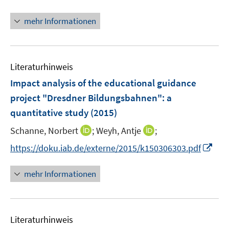
n
n
n
e
mehr Informationen
e
n
u
e
Literaturhinweis
m
F
Impact analysis of the educational guidance
e
project "Dresdner Bildungsbahnen"
:
a
n
quantitative study
(2015)
s
t
I
I
Schanne, Norbert
;
Weyh, Antje
;
e
n
n
I
https://doku.iab.de/externe/2015/k150306303.pdf
r
n
n
n
ö
e
e
n
mehr Informationen
f
u
u
e
f
e
e
u
n
m
m
e
e
F
F
Literaturhinweis
m
n
e
e