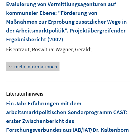
F
Evaluierung von Vermittlungsagenturen auf
n
e
kommunaler Ebene
:
"Förderung von
s
n
Maßnahmen zur Erprobung zusätzlicher Wege in
t
s
e
der Arbeitsmarktpolitik". Projektübergreifender
t
r
e
Ergebnisbericht
(2002)
ö
r
Eisentraut, Roswitha;
Wagner, Gerald;
f
ö
f
f
n
mehr Informationen
f
e
n
n
e
n
Literaturhinweis
Ein Jahr Erfahrungen mit dem
arbeitsmarktpolitischen Sonderprogramm CAST
:
erster Zwischenbericht des
Forschungsverbundes aus IAB/IAT/Dr. Kaltenborn