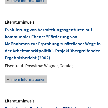
mehr Informationen
e
u
e
m
Literaturhinweis
F
Evaluierung von Vermittlungsagenturen auf
e
kommunaler Ebene
:
"Förderung von
n
Maßnahmen zur Erprobung zusätzlicher Wege in
s
t
der Arbeitsmarktpolitik". Projektübergreifender
e
Ergebnisbericht
(2002)
r
Eisentraut, Roswitha;
Wagner, Gerald;
ö
f
f
mehr Informationen
n
e
n
Literaturhinweis