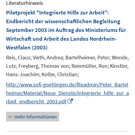
F
Literaturhinweis
m
s
e
F
Pilotprojekt "Integrierte Hilfe zur Arbeit"
:
t
n
e
e
Endbericht der wissenschaftlichen Begleitung
s
n
r
September 2003 im Auftrag des Ministeriums für
t
s
ö
e
Wirtschaft und Arbeit des Landes Nordrhein-
t
f
r
e
Westfalen
(2003)
f
ö
r
n
Reis, Claus;
Vieth, Andrea;
Bartelheimer, Peter;
Wende,
f
ö
e
Lutz;
Freyberg, Thomas von;
Reinmüller, Ron;
Kinstler,
f
f
n
Hans-Joachim;
n
Kolbe, Christian;
f
e
n
http://www.sofi-goettingen.de/fileadmin/Peter_Bartel
n
e
heimer/Material/Neue_Dienste/integrierte_hilfe_zur_a
n
I
rbeit_endbericht_2003.pdf
n
n
mehr Informationen
e
u