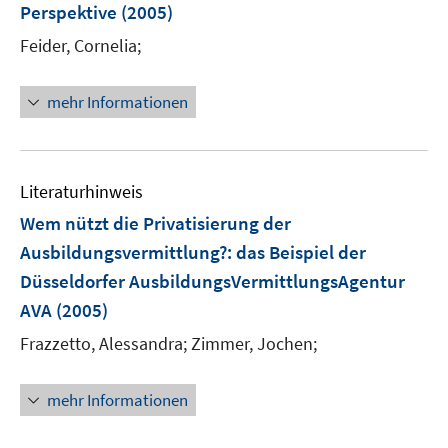
e
Perspektive
(2005)
t
r
e
Feider, Cornelia;
ö
r
f
ö
mehr Informationen
f
f
n
f
e
n
n
e
Literaturhinweis
n
Wem nützt die Privatisierung der
Ausbildungsvermittlung?
:
das Beispiel der
Düsseldorfer AusbildungsVermittlungsAgentur
AVA
(2005)
Frazzetto, Alessandra;
Zimmer, Jochen;
mehr Informationen