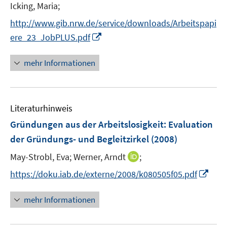
Icking, Maria;
s
t
http://www.gib.nrw.de/service/downloads/Arbeitspapi
e
I
ere_23_JobPLUS.pdf
r
n
ö
n
mehr Informationen
f
e
f
u
n
e
e
Literaturhinweis
m
n
F
Gründungen aus der Arbeitslosigkeit
:
Evaluation
e
der Gründungs- und Begleitzirkel
(2008)
n
I
May-Strobl, Eva;
Werner, Arndt
;
s
n
t
I
https://doku.iab.de/externe/2008/k080505f05.pdf
n
e
n
e
r
n
mehr Informationen
u
ö
e
e
f
u