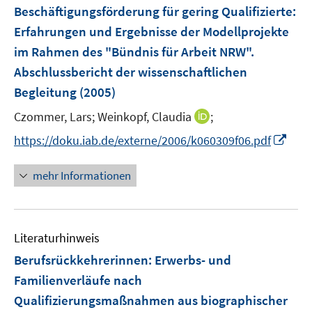
Beschäftigungsförderung für gering Qualifizierte
:
Erfahrungen und Ergebnisse der Modellprojekte
im Rahmen des "Bündnis für Arbeit NRW".
Abschlussbericht der wissenschaftlichen
Begleitung
(2005)
I
Czommer, Lars;
Weinkopf, Claudia
;
n
I
https://doku.iab.de/externe/2006/k060309f06.pdf
n
n
e
n
mehr Informationen
u
e
e
u
m
e
F
Literaturhinweis
m
e
F
Berufsrückkehrerinnen
:
Erwerbs- und
n
e
Familienverläufe nach
s
n
Qualifizierungsmaßnahmen aus biographischer
t
s