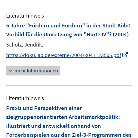
u
e
Literaturhinweis
m
F
5 Jahre "Fördern und Fordern" in der Stadt Köln
:
e
Vorbild für die Umsetzung von "Hartz IV"?
(2004)
n
Scholz, Jendrik;
s
t
I
https://doku.iab.de/externe/2004/k041123505.pdf
e
n
r
n
mehr Informationen
ö
e
f
u
f
e
n
Literaturhinweis
m
e
F
Praxis und Perspektiven einer
n
e
zielgruppenorientierten Arbeitsmarktpolitik
:
n
illustriert und entwickelt anhand von
s
Förderbeispielen aus den Ziel-3-Programmen des
t