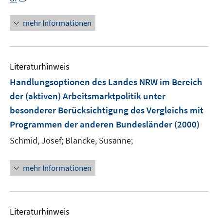
n
n
mehr Informationen
e
u
e
Literaturhinweis
m
F
Handlungsoptionen des Landes NRW im Bereich
e
der (aktiven) Arbeitsmarktpolitik unter
n
besonderer Berücksichtigung des Vergleichs mit
s
Programmen der anderen Bundesländer
(2000)
t
e
Schmid, Josef;
Blancke, Susanne;
r
ö
mehr Informationen
f
f
n
e
Literaturhinweis