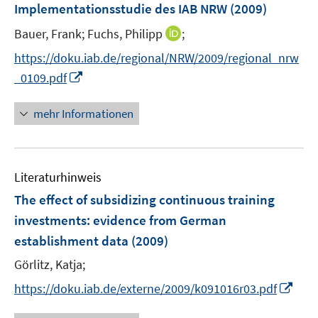
Implementationsstudie des IAB NRW
(2009)
n
n
I
Bauer, Frank;
Fuchs, Philipp
;
n
https://doku.iab.de/regional/NRW/2009/regional_nrw
n
I
_0109.pdf
e
n
u
n
mehr Informationen
e
e
m
u
F
e
e
Literaturhinweis
m
n
F
The effect of subsidizing continuous training
s
e
investments
:
evidence from German
t
n
e
establishment data
(2009)
s
r
t
Görlitz, Katja;
ö
e
I
https://doku.iab.de/externe/2009/k091016r03.pdf
f
r
n
f
ö