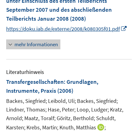
unter Einschluss des ersten Teilberichts
s
September 2007 und des abschließenden
t
e
Teilberichts Januar 2008
(2008)
r
I
https://doku.iab.de/externe/2008/k080305f01.pdf
ö
n
f
n
mehr Informationen
f
e
n
u
e
e
n
Literaturhinweis
m
F
Transfergesellschaften
:
Grundlagen,
e
Instrumente, Praxis
(2006)
n
Backes, Siegfried;
Leibold, Uli;
Backes, Siegfried;
s
t
Lindner, Thomas;
Hase, Peter;
Loop, Ludger;
Kratz,
e
Arnold;
Maatz, Toralf;
Göritz, Berthold;
Schuldt,
r
I
Karsten;
Krebs, Martin;
Knuth, Matthias
;
ö
n