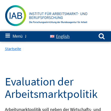
Springe
zum
Inhalt
Suchen nach:
≡
English
Menü
✘
Startseite
Evaluation der
Arbeitsmarktpolitik
Arbeitsmarktpolitik soll neben der Wirtschafts- und