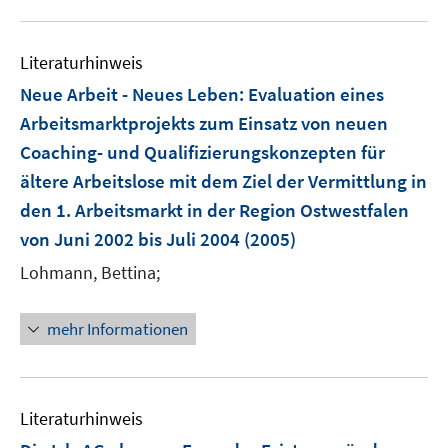
u
e
Literaturhinweis
m
F
Neue Arbeit - Neues Leben
:
Evaluation eines
e
Arbeitsmarktprojekts zum Einsatz von neuen
n
Coaching- und Qualifizierungskonzepten für
s
ältere Arbeitslose mit dem Ziel der Vermittlung in
t
e
den 1. Arbeitsmarkt in der Region Ostwestfalen
r
von Juni 2002 bis Juli 2004
(2005)
ö
Lohmann, Bettina;
f
f
n
mehr Informationen
e
n
Literaturhinweis