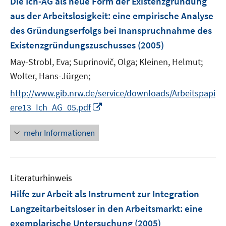
Die Ich-AG als neue Form der Existenzgründung
aus der Arbeitslosigkeit
:
eine empirische Analyse
des Gründungserfolgs bei Inanspruchnahme des
Existenzgründungszuschusses
(2005)
May-Strobl, Eva;
Suprinovič, Olga;
Kleinen, Helmut;
Wolter, Hans-Jürgen;
http://www.gib.nrw.de/service/downloads/Arbeitspapi
I
ere13_Ich_AG_05.pdf
n
n
mehr Informationen
e
u
e
Literaturhinweis
m
F
Hilfe zur Arbeit als Instrument zur Integration
e
Langzeitarbeitsloser in den Arbeitsmarkt
:
eine
n
exemplarische Untersuchung
(2005)