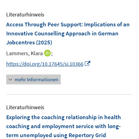
Literaturhinweis
Access Through Peer Support: Implications of an
Innovative Counselling Approach in German
Jobcentres
(2025)
I
Lammers, Klara
;
n
I
https://doi.org/10.17645/si.10366
n
n
e
n
mehr Informationen
u
e
e
u
m
e
F
Literaturhinweis
m
e
F
Exploring the coaching relationship in health
n
e
coaching and employment service with long-
s
n
term unemployed using Repertory Grid
t
s