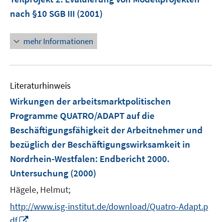
e
e
nach §10 SGB III
(2001)
r
r
ö
ö
mehr Informationen
f
f
f
f
n
n
e
e
Literaturhinweis
n
n
Wirkungen der arbeitsmarktpolitischen
Programme QUATRO/ADAPT auf die
Beschäftigungsfähigkeit der Arbeitnehmer und
bezüglich der Beschäftigungswirksamkeit in
Nordrhein-Westfalen
:
Endbericht 2000.
Untersuchung
(2000)
Hägele, Helmut;
http://www.isg-institut.de/download/Quatro-Adapt.p
I
df