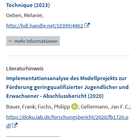
e
Technique
(2023)
t
r
e
Oeben, Melanie;
ö
r
I
f
http://hdl.handle.net/10399/4862
ö
n
f
f
n
n
mehr Informationen
f
e
e
n
u
n
e
e
n
Literaturhinweis
m
F
Implementationsanalyse des Modellprojekts zur
e
Förderung geringqualifizierter Jugendlicher und
n
Erwachsener - Abschlussbericht
(2020)
s
t
I
Bauer, Frank;
Fuchs, Philipp
;
Gellermann, Jan F. C.;
e
n
https://doku.iab.de/forschungsbericht/2020/fb1720.p
r
n
I
df
ö
e
n
f
u