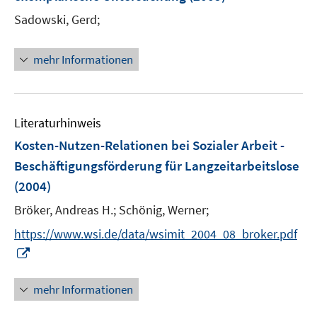
s
t
Sadowski, Gerd;
e
r
mehr Informationen
ö
f
f
n
Literaturhinweis
e
Kosten-Nutzen-Relationen bei Sozialer Arbeit -
n
Beschäftigungsförderung für Langzeitarbeitslose
(2004)
Bröker, Andreas H.;
Schönig, Werner;
https://www.wsi.de/data/wsimit_2004_08_broker.pdf
I
n
n
mehr Informationen
e