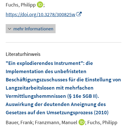
e
e
t
I
Fuchs, Philipp
;
r
r
e
n
I
https://doi.org/10.3278/300825w
ö
ö
r
n
n
f
f
ö
e
n
f
f
mehr Informationen
f
u
e
n
n
f
e
u
e
e
n
m
e
n
n
e
F
Literaturhinweis
m
n
e
F
"Ein explodierendes Instrument"
:
die
n
e
Implementation des unbefristeten
s
n
Beschäftigungszuschusses für die Einstellung von
t
s
e
Langzeitarbeitslosen mit mehrfachen
t
r
e
Vermittlungshemmnissen (§ 16e SGB II).
ö
r
Auswirkung der deutenden Aneignung des
f
ö
Gesetzes auf den Umsetzungsprozess
(2010)
f
f
n
I
Bauer, Frank;
Franzmann, Manuel
f
;
Fuchs, Philipp
e