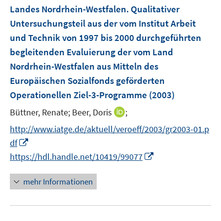
e
Landes Nordrhein-Westfalen. Qualitativer
r
Untersuchungsteil aus der vom Institut Arbeit
ö
und Technik von 1997 bis 2000 durchgeführten
f
begleitenden Evaluierung der vom Land
f
Nordrhein-Westfalen aus Mitteln des
n
e
Europäischen Sozialfonds geförderten
n
Operationellen Ziel-3-Programme
(2003)
I
Büttner, Renate;
Beer, Doris
;
n
http://www.iatge.de/aktuell/veroeff/2003/gr2003-01.p
n
I
df
e
n
I
https://hdl.handle.net/10419/99077
u
n
n
e
e
n
mehr Informationen
m
u
e
F
e
u
e
m
e
n