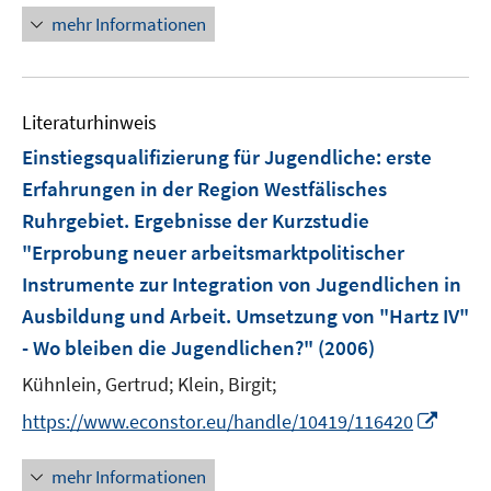
f
n
mehr Informationen
f
e
n
u
e
e
n
m
Literaturhinweis
F
Einstiegsqualifizierung für Jugendliche
:
erste
e
Erfahrungen in der Region Westfälisches
n
Ruhrgebiet. Ergebnisse der Kurzstudie
s
t
"Erprobung neuer arbeitsmarktpolitischer
e
Instrumente zur Integration von Jugendlichen in
r
Ausbildung und Arbeit. Umsetzung von "Hartz IV"
ö
- Wo bleiben die Jugendlichen?"
(2006)
f
f
Kühnlein, Gertrud;
Klein, Birgit;
n
I
https://www.econstor.eu/handle/10419/116420
e
n
n
n
mehr Informationen