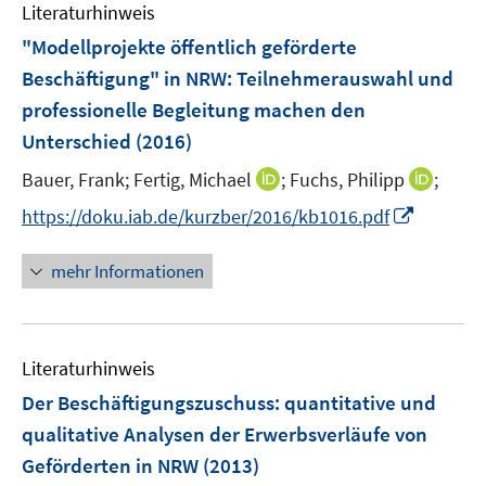
e
Literaturhinweis
m
s
n
F
"Modellprojekte öffentlich geförderte
t
s
e
e
Beschäftigung" in NRW: Teilnehmerauswahl und
t
n
r
e
professionelle Begleitung machen den
s
ö
r
Unterschied
(2016)
t
f
ö
e
f
I
I
Bauer, Frank;
Fertig, Michael
;
Fuchs, Philipp
;
f
r
n
n
n
f
I
https://doku.iab.de/kurzber/2016/kb1016.pdf
ö
e
n
n
n
n
f
n
e
e
e
n
mehr Informationen
f
u
u
n
e
n
e
e
u
e
m
m
e
n
F
F
Literaturhinweis
m
e
e
F
Der Beschäftigungszuschuss
:
quantitative und
n
n
e
qualitative Analysen der Erwerbsverläufe von
s
s
n
Geförderten in NRW
(2013)
t
t
s