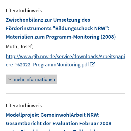
m
f
e
F
n
Literaturhinweis
m
e
e
F
Zwischenbilanz zur Umsetzung des
n
n
e
Förderinstruments "Bildungsscheck NRW"
:
s
n
Materialien zum Programm-Monitoring
t
(2008)
s
e
t
Muth, Josef;
r
e
http://www.gib.nrw.de/service/downloads/Arbeitspapi
ö
r
I
ere_%2022_ProgrammMonitoring.pdf
f
ö
n
f
f
n
n
mehr Informationen
f
e
e
n
u
n
e
e
n
Literaturhinweis
m
F
Modellprojekt GemeinwohlArbeit NRW
:
e
Gesamtbericht der Evaluation Februar 2008
n