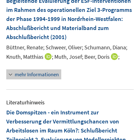
Begleitende Evaluierung der ESF-Interventionen
im Rahmen des operationellen Ziel 3-Programms
der Phase 1994-1999 in Nordrhein-Westfalen
:
Abschlußbericht und Materialband zum
Abschlußbericht
(2001)
Büttner, Renate;
Schweer, Oliver;
Schumann, Diana;
I
I
Knuth, Matthias
;
Muth, Josef;
Beer, Doris
;
n
n
n
n
mehr Informationen
e
e
u
u
e
e
m
m
Literaturhinweis
F
F
Die Domspitzen - ein Instrument zur
e
e
Verbesserung der Vermittlungschancen von
n
n
Arbeitslosen im Raum Köln?
:
Schlußbericht
s
s
t
t
Teilprojekt 2. Evaluierung von Modellprojekten