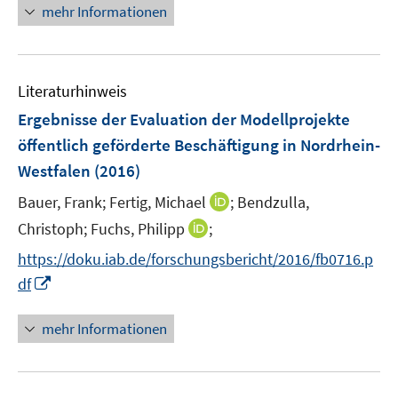
n
mehr Informationen
f
e
e
n
m
u
e
F
e
n
e
Literaturhinweis
m
n
F
Ergebnisse der Evaluation der Modellprojekte
s
e
öffentlich geförderte Beschäftigung in Nordrhein-
t
n
e
Westfalen
(2016)
s
r
t
I
Bauer, Frank;
Fertig, Michael
;
Bendzulla,
ö
e
n
I
Christoph;
Fuchs, Philipp
;
f
r
n
n
f
https://doku.iab.de/forschungsbericht/2016/fb0716.p
ö
e
n
n
I
df
f
u
e
e
n
f
e
u
n
n
n
mehr Informationen
m
e
e
e
F
m
u
n
e
F
e
n