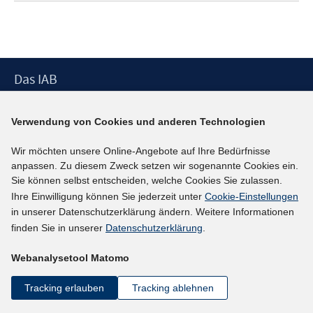
Footer
Das IAB
Inhalt
Institut für Arbeitsmarkt- und Berufsforschung (IAB) – unser
Verwendung von Cookies und anderen Technologien
Leitbild
Institutsleitung
Wir möchten unsere Online-Angebote auf Ihre Bedürfnisse
Graduiertenprogramm
anpassen. Zu diesem Zweck setzen wir sogenannte Cookies ein.
Sie können selbst entscheiden, welche Cookies Sie zulassen.
Befragungen
Ihre Einwilligung können Sie jederzeit unter
Cookie-Einstellungen
Projekte
in unserer Datenschutzerklärung ändern. Weitere Informationen
Wissenschaftlicher Beirat
finden Sie in unserer
Datenschutzerklärung
.
Services
Webanalysetool Matomo
Presse
Tracking erlauben
Tracking ablehnen
IAB-Newsletter