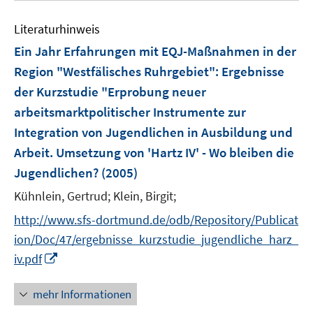
Literaturhinweis
Ein Jahr Erfahrungen mit EQJ-Maßnahmen in der
Region "Westfälisches Ruhrgebiet"
:
Ergebnisse
der Kurzstudie "Erprobung neuer
arbeitsmarktpolitischer Instrumente zur
Integration von Jugendlichen in Ausbildung und
Arbeit. Umsetzung von 'Hartz IV' - Wo bleiben die
Jugendlichen?
(2005)
Kühnlein, Gertrud;
Klein, Birgit;
http://www.sfs-dortmund.de/odb/Repository/Publicat
ion/Doc/47/ergebnisse_kurzstudie_jugendliche_harz_
I
iv.pdf
n
n
mehr Informationen
e