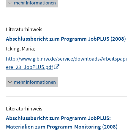
n
n
mehr Informationen
f
e
e
f
u
n
n
e
e
Literaturhinweis
m
n
F
Abschlussbericht zum Programm JobPLUS
(2008)
e
Icking, Maria;
n
s
http://www.gib.nrw.de/service/downloads/Arbeitspapi
t
I
ere_23_JobPLUS.pdf
e
n
r
n
mehr Informationen
ö
e
f
u
f
e
n
Literaturhinweis
m
e
F
Abschlussbericht zum Programm JobPLUS
:
n
e
Materialien zum Programm-Monitoring
(2008)
n