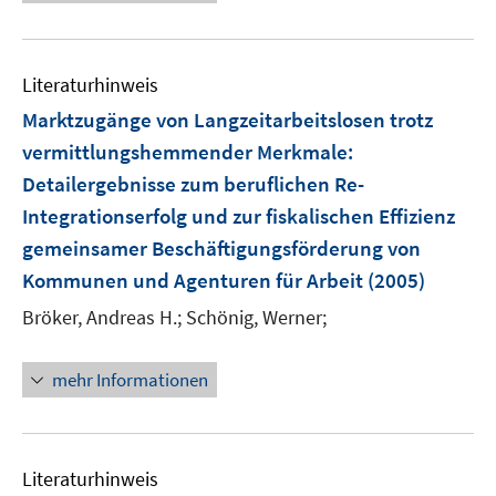
e
u
e
Literaturhinweis
m
F
Marktzugänge von Langzeitarbeitslosen trotz
e
vermittlungshemmender Merkmale
:
n
Detailergebnisse zum beruflichen Re-
s
Integrationserfolg und zur fiskalischen Effizienz
t
e
gemeinsamer Beschäftigungsförderung von
r
Kommunen und Agenturen für Arbeit
(2005)
ö
Bröker, Andreas H.;
Schönig, Werner;
f
f
n
mehr Informationen
e
n
Literaturhinweis