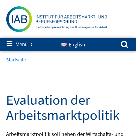
Springe
zum
Inhalt
Suchen nach:
≡
English
Menü
✘
Startseite
Evaluation der
Arbeitsmarktpolitik
Arbeitsmarktpolitik soll neben der Wirtschafts- und