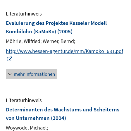
Literaturhinweis
Evaluierung des Projektes Kasseler Modell
Kombilohn (KaMoKo)
(2005)
Möhrle, Wilfried;
Werner, Bernd;
http://www.hessen-agentur.de/mm/Kamoko_681.pdf
I
n
n
mehr Informationen
e
u
e
Literaturhinweis
m
F
Determinanten des Wachstums und Scheiterns
e
von Unternehmen
(2004)
n
Woywode, Michael;
s