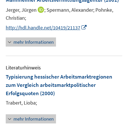
s
t
I
Jerger, Jürgen
;
Spermann, Alexander;
Pohnke,
e
n
Christian;
r
n
I
http://hdl.handle.net/10419/21137
ö
e
n
f
u
n
mehr Informationen
f
e
e
n
m
u
e
F
e
n
e
Literaturhinweis
m
n
F
Typisierung hessischer Arbeitsmarktregionen
s
e
zum Vergleich arbeitsmarktpolitischer
t
n
e
Erfolgsquoten
(2000)
s
r
t
Trabert, Lioba;
ö
e
f
r
mehr Informationen
f
ö
n