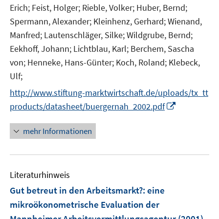
Erich;
Feist, Holger;
Rieble, Volker;
Huber, Bernd;
Spermann, Alexander;
Kleinhenz, Gerhard;
Wienand,
Manfred;
Lautenschläger, Silke;
Wildgrube, Bernd;
Eekhoff, Johann;
Lichtblau, Karl;
Berchem, Sascha
von;
Henneke, Hans-Günter;
Koch, Roland;
Klebeck,
Ulf;
http://www.stiftung-marktwirtschaft.de/uploads/tx_tt
I
products/datasheet/buergernah_2002.pdf
n
n
mehr Informationen
e
u
e
Literaturhinweis
m
F
Gut betreut in den Arbeitsmarkt?
:
eine
e
mikroökonometrische Evaluation der
n
Mannheimer Arbeitsvermittlungsagentur
(2001)