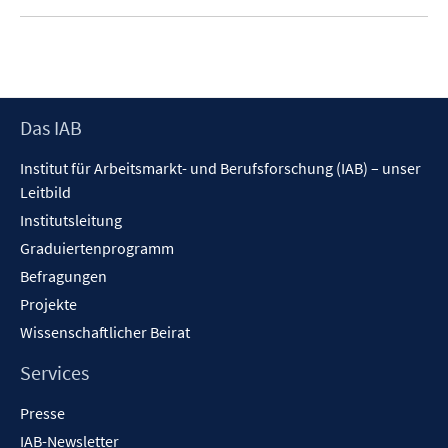
f
e
f
n
n
e
n
Footer
Das IAB
Inhalt
Institut für Arbeitsmarkt- und Berufsforschung (IAB) – unser
Leitbild
Institutsleitung
Graduiertenprogramm
Befragungen
Projekte
Wissenschaftlicher Beirat
Services
Presse
IAB-Newsletter