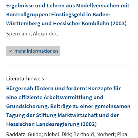
e
Ergebnisse und Lehren aus Modellversuchen mit
n
Kontrollgruppen
:
Einstiegsgeld in Baden-
s
Württemberg und Hessischer Kombilohn
t
(2003)
e
Spermann, Alexander;
r
ö
mehr Informationen
f
f
n
e
Literaturhinweis
n
Bürgernah fördern und fordern
:
Konzepte für
eine effiziente Arbeitsvermittlung und
Grundsicherung. Beiträge zu einer gemeinsamen
Tagung der Stiftung Marktwirtschaft und der
Hessischen Landesregierung
(2002)
Raddatz, Guido;
Niebel, Dirk;
Berthold, Norbert;
Pipa,