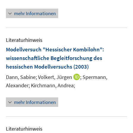
t
e
mehr Informationen
r
ö
f
Literaturhinweis
f
n
Modellversuch "Hessischer Kombilohn"
:
e
wissenschaftliche Begleitforschung des
n
hessischen Modellversuchs
(2003)
I
Dann, Sabine;
Volkert, Jürgen
;
Spermann,
n
Alexander;
Kirchmann, Andrea;
n
e
mehr Informationen
u
e
m
F
Literaturhinweis