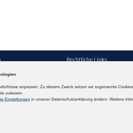
s
Rechtliche Links
Impressum
ologien
etter
Datenschutzerklärung
Erklärung zur Barrierefreiheit
edürfnisse anpassen. Zu diesem Zweck setzen wir sogenannte Cookies
Barrieren melden
ie zulassen.
ie-Einstellungen
in unserer Datenschutzerklärung ändern. Weitere Info