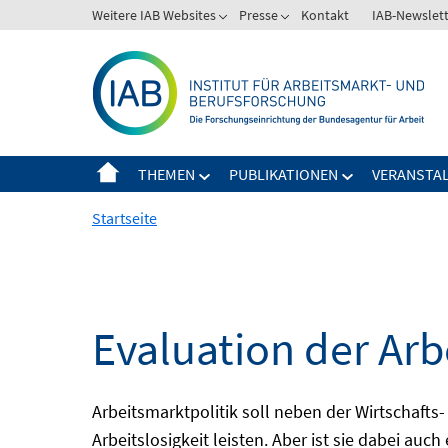
Springe
Weitere IAB Websites
Presse
Kontakt
IAB-Newslet
zum
Inhalt
THEMEN
PUBLIKATIONEN
VERANSTA
Startseite
Evaluation der Arb
Arbeitsmarktpolitik soll neben der Wirtschafts-
Arbeitslosigkeit leisten. Aber ist sie dabei au