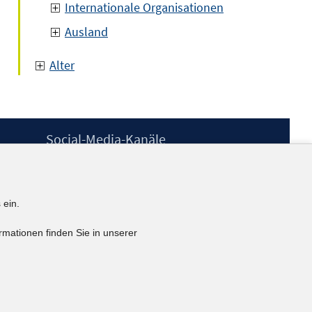
Internationale Organisationen
Ausland
Alter
Social-Media-Kanäle
BlueSky
YouTube
LinkedIn
 ein.
XING
kununu
rmationen finden Sie in unserer
Netiquette