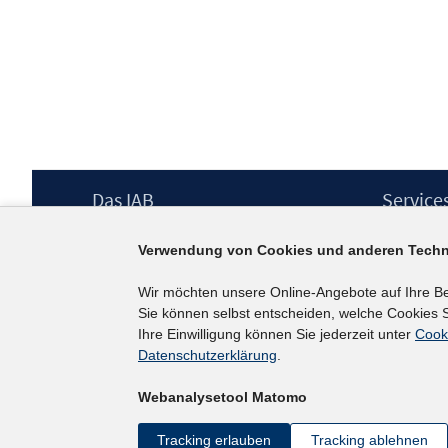
Footer
Das IAB
Service
Inhalt
Institut für Arbeitsmarkt- und
Presse
Verwendung von Cookies und anderen Techn
Berufsforschung (IAB) – unser Leitbild
IAB-Newsl
Institutsleitung
Kontakt
Wir möchten unsere Online-Angebote auf Ihre B
Graduiertenprogramm
Sie können selbst entscheiden, welche Cookies S
Befragungen
Ihre Einwilligung können Sie jederzeit unter
Cook
Projekte
Datenschutzerklärung
.
Wissenschaftlicher Beirat
Webanalysetool Matomo
Tracking erlauben
Tracking ablehnen