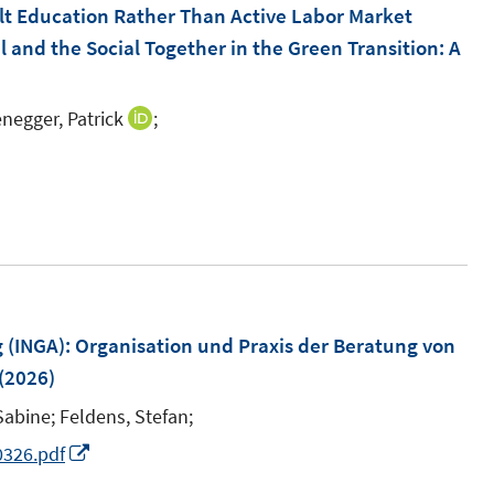
e
e
dult Education Rather Than Active Labor Market
n
n
l and the Social Together in the Green Transition: A
s
s
t
t
egger, Patrick
;
I
e
e
n
r
r
n
ö
ö
e
f
f
u
f
f
e
n
n
m
e
e
F
n
n
 (INGA): Organisation und Praxis der Beratung von
e
(2026)
n
Sabine;
Feldens, Stefan;
s
I
0326.pdf
t
n
e