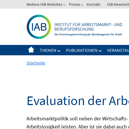
Springe
Weitere IAB Websites
Presse
Kontakt
IAB-Newslet
zum
Inhalt
THEMEN
PUBLIKATIONEN
VERANSTA
Startseite
Evaluation der Arb
Arbeitsmarktpolitik soll neben der Wirtschafts-
Arbeitslosigkeit leisten. Aber ist sie dabei au