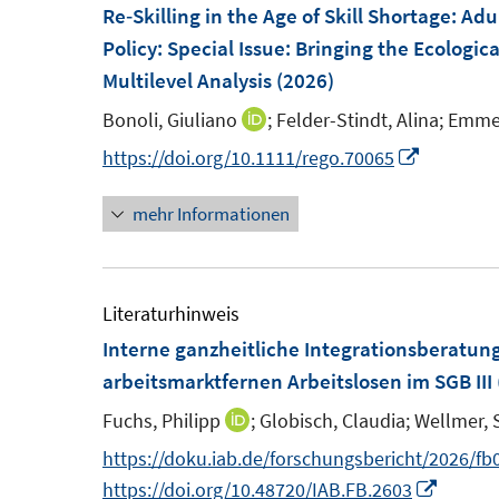
e
e
F
m
Re‐Skilling in the Age of Skill Shortage: A
n
n
e
F
Policy
:
Special Issue: Bringing the Ecologica
s
s
n
e
Multilevel Analysis
(2026)
t
t
s
n
Bonoli, Giuliano
;
Felder-Stindt, Alina;
Emmen
I
e
e
t
s
n
I
https://doi.org/10.1111/rego.70065
r
r
e
t
n
n
ö
ö
r
e
mehr Informationen
e
n
f
f
ö
r
u
e
f
f
f
ö
e
u
n
n
f
f
m
e
Literaturhinweis
e
e
n
f
F
m
n
n
Interne ganzheitliche Integrationsberatung
e
n
e
F
arbeitsmarktfernen Arbeitslosen im SGB III
n
e
n
e
n
Fuchs, Philipp
;
Globisch, Claudia;
Wellmer, 
I
s
n
n
https://doku.iab.de/forschungsbericht/2026/fb
t
s
n
I
https://doi.org/10.48720/IAB.FB.2603
e