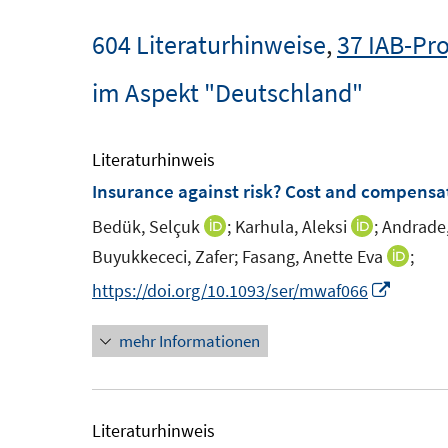
604 Literaturhinweise
,
37 IAB-Pro
im Aspekt "Deutschland"
Literaturhinweis
Insurance against risk? Cost and compensati
Bedük, Selçuk
;
Karhula, Aleksi
;
Andrade,
I
I
n
n
Buyukkececi, Zafer;
Fasang, Anette Eva
;
I
n
n
n
I
https://doi.org/10.1093/ser/mwaf066
e
e
n
n
u
u
mehr Informationen
e
n
e
e
u
e
m
m
e
u
F
F
m
e
Literaturhinweis