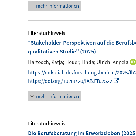
e
mehr Informationen
e
n
r
u
e
ö
e
u
f
m
e
Literaturhinweis
f
F
m
"Stakeholder-Perspektiven auf die Berufsb
n
e
F
qualitativen Studie"
(2025)
e
n
e
n
Hartosch, Katja;
Heuer, Linda;
Ulrich, Angela
s
n
https://doku.iab.de/forschungsbericht/2025/fb
t
s
I
https://doi.org/10.48720/IAB.FB.2522
e
t
n
r
e
mehr Informationen
n
ö
r
e
f
ö
u
f
f
e
Literaturhinweis
n
f
m
Die Berufsberatung im Erwerbsleben
(2025
e
n