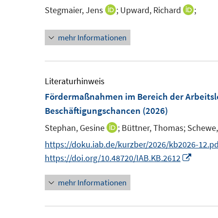
n
n
n
Stegmaier, Jens
;
Upward, Richard
;
I
I
s
e
n
n
t
n
mehr Informationen
n
n
e
e
e
r
u
u
ö
e
e
Literaturhinweis
f
m
m
Fördermaßnahmen im Bereich der Arbeitslos
f
F
F
Beschäftigungschancen
(2026)
n
e
e
e
Stephan, Gesine
;
Büttner, Thomas;
Schewe,
I
n
n
n
n
https://doku.iab.de/kurzber/2026/kb2026-12.pd
s
s
n
I
https://doi.org/10.48720/IAB.KB.2612
t
t
e
n
e
e
mehr Informationen
u
n
r
r
e
e
ö
ö
m
u
f
f