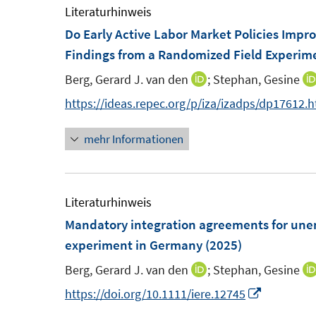
F
e
Literaturhinweis
f
f
e
m
Do Early Active Labor Market Policies Imp
n
n
n
F
Findings from a Randomized Field Experim
e
e
s
e
n
n
Berg, Gerard J. van den
;
Stephan, Gesine
I
t
n
n
https://ideas.repec.org/p/iza/izadps/dp17612.
e
s
n
r
t
mehr Informationen
e
ö
e
u
f
r
e
f
ö
m
Literaturhinweis
n
f
F
Mandatory integration agreements for unem
e
f
e
experiment in Germany
(2025)
n
n
n
e
Berg, Gerard J. van den
;
Stephan, Gesine
I
s
n
n
I
https://doi.org/10.1111/iere.12745
t
n
n