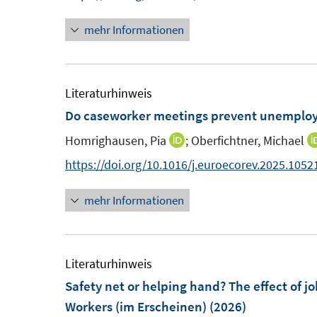
t
e
n
r
e
mehr Informationen
u
n
ö
r
e
e
f
ö
m
u
f
f
F
e
Literaturhinweis
n
f
e
m
Do caseworker meetings prevent unemploy
e
n
n
F
n
e
Homrighausen, Pia
;
Oberfichtner, Michael
I
s
e
n
n
https://doi.org/10.1016/j.euroecorev.2025.1052
t
n
n
e
s
mehr Informationen
e
r
t
u
ö
e
e
f
r
m
Literaturhinweis
f
ö
F
Safety net or helping hand? The effect of 
n
f
e
Workers (im Erscheinen)
(2026)
e
f