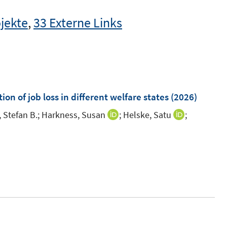
jekte
,
33 Externe Links
on of job loss in different welfare states
(2026)
 Stefan B.;
Harkness, Susan
;
Helske, Satu
;
I
I
n
n
n
n
e
e
u
u
e
e
m
m
F
F