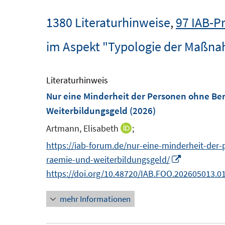
1380 Literaturhinweise
,
97 IAB-P
im Aspekt "Typologie der Maßn
Literaturhinweis
Nur eine Minderheit der Personen ohne Be
Weiterbildungsgeld
(2026)
Artmann, Elisabeth
;
I
n
https://iab-forum.de/nur-eine-minderheit-der
n
I
raemie-und-weiterbildungsgeld/
e
n
https://doi.org/10.48720/IAB.FOO.202605013.0
u
n
mehr Informationen
e
e
m
u