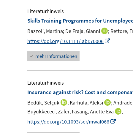
F
e
e
m
Literaturhinweis
n
F
Skills Training Programmes for Unemploye
s
e
Bazzoli, Martina;
De Fraja, Gianni
;
Rettore, E
I
t
n
n
I
https://doi.org/10.1111/labr.70006
e
s
n
n
r
t
mehr Informationen
e
n
ö
e
u
e
f
r
e
u
f
ö
m
e
Literaturhinweis
n
f
F
m
Insurance against risk? Cost and compensati
e
f
e
F
n
n
Bedük, Selçuk
;
Karhula, Aleksi
;
Andrade,
I
I
n
e
e
n
n
Buyukkececi, Zafer;
Fasang, Anette Eva
;
I
s
n
n
n
n
n
I
https://doi.org/10.1093/ser/mwaf066
t
s
e
e
n
n
e
t