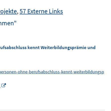
rojekte
,
57 Externe Links
ahmen"
rufsabschluss kennt Weiterbildungsprämie und
-personen-ohne-berufsabschluss-kennt-weiterbildungsp
I
1
n
n
e