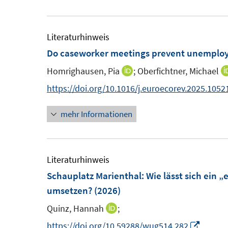
e
e
f
ö
m
u
f
f
F
e
Literaturhinweis
n
f
e
m
Do caseworker meetings prevent unemploy
e
n
n
F
n
e
Homrighausen, Pia
;
Oberfichtner, Michael
I
s
e
n
n
https://doi.org/10.1016/j.euroecorev.2025.1052
t
n
n
e
s
mehr Informationen
e
r
t
u
ö
e
e
f
r
m
Literaturhinweis
f
ö
F
Schauplatz Marienthal: Wie lässt sich ein 
n
f
e
umsetzen?
(2026)
e
f
n
n
n
Quinz, Hannah
;
I
s
e
n
I
https://doi.org/10.59288/wug514.282