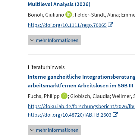
n
n
Multilevel Analysis
(2026)
n
e
s
s
n
Bonoli, Giuliano
;
Felder-Stindt, Alina;
Emmen
I
t
t
n
I
https://doi.org/10.1111/rego.70065
e
e
n
n
r
r
mehr Informationen
e
n
ö
ö
u
e
f
f
e
u
f
f
m
e
Literaturhinweis
n
n
F
m
Interne ganzheitliche Integrationsberatung
e
e
e
F
arbeitsmarktfernen Arbeitslosen im SGB III
n
n
n
e
Fuchs, Philipp
;
Globisch, Claudia;
Wellmer, 
I
s
n
n
https://doku.iab.de/forschungsbericht/2026/fb
t
s
n
I
https://doi.org/10.48720/IAB.FB.2603
e
t
e
n
r
e
mehr Informationen
u
n
ö
r