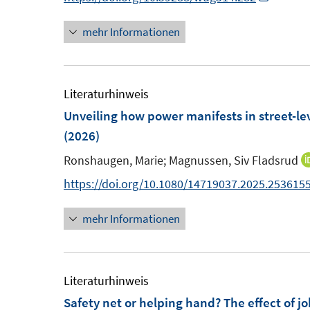
t
n
n
n
e
mehr Informationen
e
n
r
u
e
ö
e
u
f
m
e
Literaturhinweis
f
F
m
Unveiling how power manifests in street-lev
n
e
F
(2026)
e
n
e
n
Ronshaugen, Marie;
Magnussen, Siv Fladsrud
s
n
https://doi.org/10.1080/14719037.2025.253615
t
s
e
t
mehr Informationen
r
e
ö
r
f
ö
Literaturhinweis
f
f
Safety net or helping hand? The effect of 
n
f