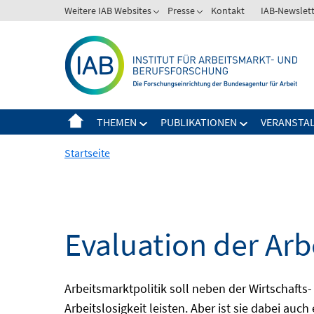
Springe
Weitere IAB Websites
Presse
Kontakt
IAB-Newslet
zum
Inhalt
THEMEN
PUBLIKATIONEN
VERANSTA
Startseite
Evaluation der Arb
Arbeitsmarktpolitik soll neben der Wirtschafts-
Arbeitslosigkeit leisten. Aber ist sie dabei au