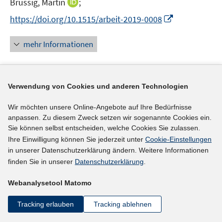
I
Brussig, Martin
;
s
n
t
I
https://doi.org/10.1515/arbeit-2019-0008
n
e
n
e
r
n
mehr Informationen
u
ö
e
e
f
u
m
f
e
F
n
Verwendung von Cookies und anderen Technologien
Literaturhinweis
m
e
e
F
Einschätzungen zur Arbeitslosigkeit
:
Unwissen
n
Wir möchten unsere Online-Angebote auf Ihre Bedürfnisse
n
e
befördert systemisches Misstrauen
(2019)
anpassen. Zu diesem Zweck setzen wir sogenannte Cookies ein.
s
n
Sie können selbst entscheiden, welche Cookies Sie zulassen.
t
Diermeier, Matthias;
Niehues, Judith;
s
Ihre Einwilligung können Sie jederzeit unter
Cookie-Einstellungen
e
t
I
https://doi.org/10.2373/1864-810X.19-02-03
in unserer Datenschutzerklärung ändern. Weitere Informationen
r
e
n
finden Sie in unserer
Datenschutzerklärung
.
ö
r
n
mehr Informationen
f
ö
Webanalysetool Matomo
e
f
f
u
n
Tracking erlauben
Tracking ablehnen
f
e
e
n
Literaturhinweis
m