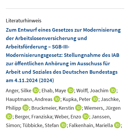
e
m
e
u
n
F
m
e
e
F
Literaturhinweis
m
n
e
F
Zum Entwurf eines Gesetzes zur Modernisierung
s
n
e
t
der Arbeitslosenversicherung und
s
n
e
Arbeitsförderung – SGB-III-
t
s
r
e
Modernisierungsgesetz
:
Stellungnahme des IAB
t
ö
r
e
zur öffentlichen Anhörung im Ausschuss für
f
ö
r
Arbeit und Soziales des Deutschen Bundestags
f
f
ö
n
am 4.11.2024
(2024)
f
f
e
n
I
I
I
Anger, Silke
;
Ehab, Maye
;
Wolff, Joachim
f
;
n
e
n
n
n
n
I
I
Hauptmann, Andreas
;
Kupka, Peter
;
Jaschke,
n
n
n
n
e
n
n
I
I
Philipp
;
Bruckmeier, Kerstin
;
Wiemers, Jürgen
e
e
e
n
n
n
n
n
I
I
;
Berger, Franziska;
Weber, Enzo
;
Janssen,
u
u
u
e
e
n
n
n
n
e
I
e
e
I
Simon;
Tübbicke, Stefan
;
Falkenhain, Mariella
;
u
u
e
e