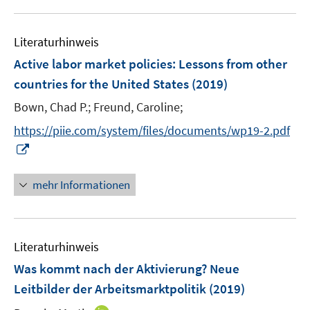
f
u
e
n
e
n
e
Literaturhinweis
m
n
F
Active labor market policies
:
Lessons from other
e
countries for the United States
(2019)
n
Bown, Chad P.;
Freund, Caroline;
s
t
https://piie.com/system/files/documents/wp19-2.pdf
e
I
r
n
ö
n
mehr Informationen
f
e
f
u
n
e
e
Literaturhinweis
m
n
F
Was kommt nach der Aktivierung? Neue
e
Leitbilder der Arbeitsmarktpolitik
(2019)
n