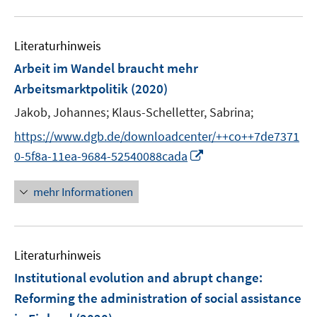
n
f
u
e
n
e
n
e
Literaturhinweis
m
n
F
Arbeit im Wandel braucht mehr
e
Arbeitsmarktpolitik
(2020)
n
Jakob, Johannes;
Klaus-Schelletter, Sabrina;
s
t
https://www.dgb.de/downloadcenter/++co++7de7371
e
I
0-5f8a-11ea-9684-52540088cada
r
n
ö
n
mehr Informationen
f
e
f
u
n
e
e
Literaturhinweis
m
n
F
Institutional evolution and abrupt change
:
e
Reforming the administration of social assistance
n