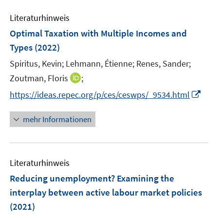
n
m
m
e
e
F
F
Literaturhinweis
m
n
e
e
F
Optimal Taxation with Multiple Incomes and
n
n
e
Types
(2022)
s
s
n
t
t
Spiritus, Kevin;
Lehmann, Étienne;
Renes, Sander;
s
e
e
t
I
Zoutman, Floris
;
r
r
e
n
I
https://ideas.repec.org/p/ces/ceswps/_9534.html
ö
ö
r
n
n
f
f
ö
e
n
mehr Informationen
f
f
f
u
e
n
n
f
e
u
e
e
n
m
e
n
n
e
F
Literaturhinweis
m
n
e
F
Reducing unemployment? Examining the
n
e
interplay between active labour market policies
s
n
(2021)
t
s
e