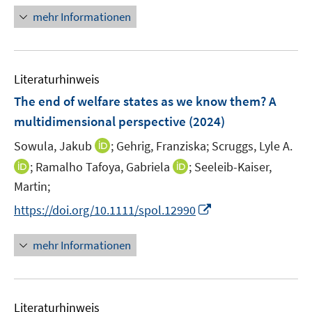
r
n
mehr Informationen
ö
e
f
u
f
e
n
Literaturhinweis
m
e
F
The end of welfare states as we know them? A
n
e
multidimensional perspective
(2024)
n
I
Sowula, Jakub
;
Gehrig, Franziska;
Scruggs, Lyle A.
s
n
t
I
I
;
Ramalho Tafoya, Gabriela
;
Seeleib-Kaiser,
n
e
n
n
Martin;
e
r
n
n
I
https://doi.org/10.1111/spol.12990
u
ö
e
e
n
e
f
u
u
n
mehr Informationen
m
f
e
e
e
F
n
m
m
u
e
e
F
F
e
n
n
e
e
Literaturhinweis
m