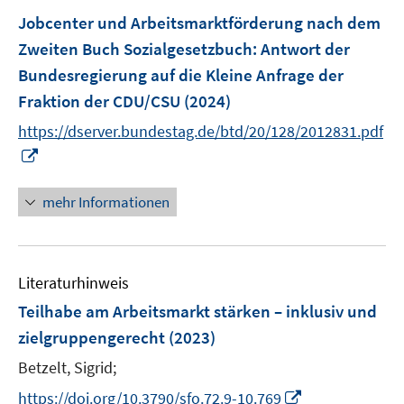
s
n
n
F
Jobcenter und Arbeitsmarktförderung nach dem
t
s
s
e
e
Zweiten Buch Sozialgesetzbuch
:
Antwort der
t
t
n
r
e
e
Bundesregierung auf die Kleine Anfrage der
s
ö
r
r
Fraktion der CDU/CSU
(2024)
t
f
ö
ö
e
f
https://dserver.bundestag.de/btd/20/128/2012831.pdf
f
f
r
n
I
f
f
ö
e
n
n
n
f
n
n
e
e
mehr Informationen
f
e
n
n
n
u
e
e
n
Literaturhinweis
m
F
Teilhabe am Arbeitsmarkt stärken – inklusiv und
e
zielgruppengerecht
(2023)
n
Betzelt, Sigrid;
s
t
I
https://doi.org/10.3790/sfo.72.9-10.769