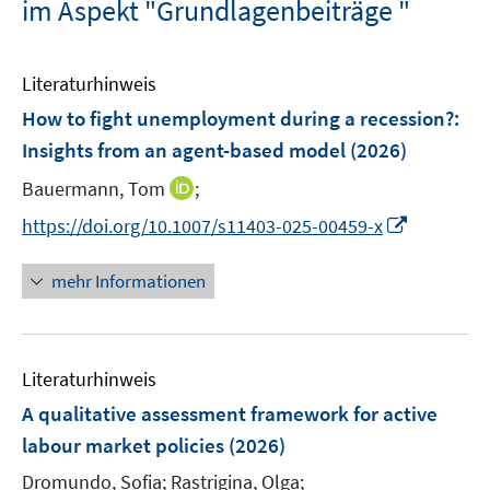
im Aspekt "Grundlagenbeiträge "
Literaturhinweis
How to fight unemployment during a recession?
:
Insights from an agent-based model
(2026)
I
Bauermann, Tom
;
n
I
https://doi.org/10.1007/s11403-025-00459-x
n
n
e
n
mehr Informationen
u
e
e
u
m
e
F
Literaturhinweis
m
e
F
A qualitative assessment framework for active
n
e
labour market policies
(2026)
s
n
t
Dromundo, Sofia;
Rastrigina, Olga;
s