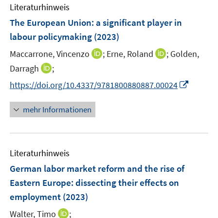
F
Literaturhinweis
m
e
F
The European Union: a significant player in
n
e
labour policymaking
(2023)
s
n
t
I
I
Maccarrone, Vincenzo
;
Erne, Roland
;
Golden,
s
e
n
n
t
I
Darragh
;
r
n
n
e
n
I
https://doi.org/10.4337/9781800880887.00024
ö
e
e
r
n
n
f
u
u
ö
e
n
f
mehr Informationen
e
e
f
u
e
n
m
m
f
e
u
e
F
F
n
m
e
n
e
e
e
F
Literaturhinweis
m
n
n
n
e
F
German labor market reform and the rise of
s
s
n
e
t
t
Eastern Europe: dissecting their effects on
s
n
e
e
employment
t
(2023)
s
r
r
e
t
I
Walter, Timo
;
ö
ö