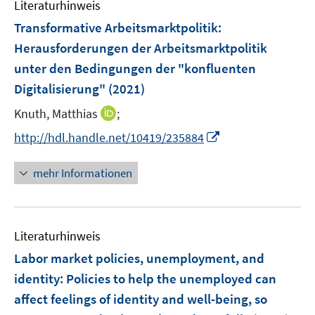
F
n
Literaturhinweis
m
n
e
e
F
Transformative Arbeitsmarktpolitik
:
n
n
e
Herausforderungen der Arbeitsmarktpolitik
s
n
unter den Bedingungen der "konfluenten
t
s
e
Digitalisierung"
(2021)
t
r
e
I
Knuth, Matthias
;
ö
r
n
f
I
http://hdl.handle.net/10419/235884
ö
n
f
n
f
e
n
n
mehr Informationen
f
u
e
e
n
e
n
u
e
m
e
n
F
Literaturhinweis
m
e
F
Labor market policies, unemployment, and
n
e
identity
:
Policies to help the unemployed can
s
n
affect feelings of identity and well-being, so
t
s