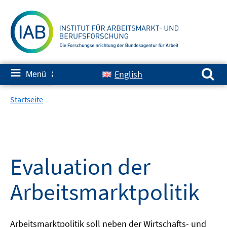
Springe
zum
Inhalt
Suchen nach:
≡
English
Menü
✘
Startseite
Evaluation der
Arbeitsmarktpolitik
Arbeitsmarktpolitik soll neben der Wirtschafts- und