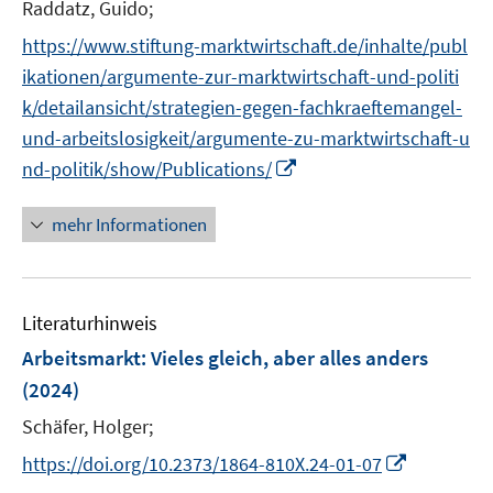
e
Raddatz, Guido;
s
f
f
ö
r
t
f
f
https://www.stiftung-marktwirtschaft.de/inhalte/publ
f
ö
e
n
n
f
ikationen/argumente-zur-marktwirtschaft-und-politi
f
r
e
e
n
k/detailansicht/strategien-gegen-fachkraeftemangel-
f
ö
n
n
e
n
und-arbeitslosigkeit/argumente-zu-marktwirtschaft-u
f
n
e
I
nd-politik/show/Publications/
f
n
n
n
n
e
mehr Informationen
e
n
u
e
Literaturhinweis
m
F
Arbeitsmarkt: Vieles gleich, aber alles anders
e
(2024)
n
Schäfer, Holger;
s
t
I
https://doi.org/10.2373/1864-810X.24-01-07
e
n