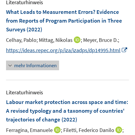
F
F
Literaturhinweis
m
n
e
e
F
What Leads to Measurement Errors? Evidence
n
n
e
from Reports of Program Participation in Three
s
s
n
Surveys
(2022)
t
t
s
e
e
t
I
Celhay, Pablo;
Mittag, Nikolas
;
Meyer, Bruce D.;
r
r
e
n
I
https://ideas.repec.org/p/iza/izadps/dp14995.html
ö
ö
r
n
n
f
f
ö
e
n
f
f
mehr Informationen
f
u
e
n
n
f
e
u
e
e
n
m
e
n
n
e
F
Literaturhinweis
m
n
e
F
Labour market protection across space and time:
n
e
A revised typology and a taxonomy of countries'
s
n
trajectories of change
(2022)
t
s
e
t
I
I
Ferragina, Emanuele
;
Filetti, Federico Danilo
;
r