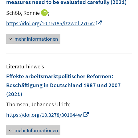
e
measures need to be evaluated carefully
(2021)
t
r
e
I
Schöb, Ronnie
;
ö
r
n
f
I
https://doi.org/10.15185/izawol.270.v2
ö
n
f
n
f
e
n
n
mehr Informationen
f
u
e
e
n
e
n
u
e
m
e
n
F
Literaturhinweis
m
e
F
Effekte arbeitsmarktpolitischer Reformen
:
n
e
Beschäftigung in Deutschland 1987 und 2007
s
n
(2021)
t
s
e
t
Thomsen, Johannes Ulrich;
r
e
I
https://doi.org/10.3278/301044w
ö
r
n
f
ö
n
mehr Informationen
f
f
e