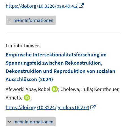
e
I
https://doi.org/10.3326/pse.49.4.2
r
n
ö
n
mehr Informationen
f
e
f
u
n
e
e
Literaturhinweis
m
n
F
Empirische Intersektionalitätsforschung im
e
Spannungsfeld zwischen Rekonstruktion,
n
Dekonstruktion und Reproduktion von sozialen
s
Ausschlüssen
(2024)
t
e
I
Afeworki Abay, Robel
;
Cholewa, Julia;
Korntheuer,
r
n
I
Annette
;
ö
n
n
I
f
https://doi.org/10.3224/gender.v16i2.03
e
n
n
f
u
e
n
n
mehr Informationen
e
u
e