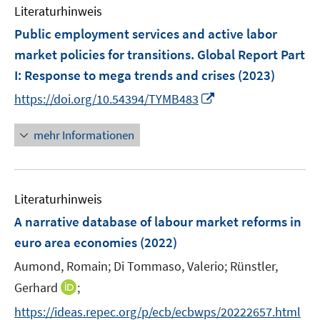
e
Literaturhinweis
n
Public employment services and active labor
market policies for transitions. Global Report Part
I: Response to mega trends and crises
(2023)
I
https://doi.org/10.54394/TYMB483
n
n
mehr Informationen
e
u
e
Literaturhinweis
m
F
A narrative database of labour market reforms in
e
euro area economies
(2022)
n
Aumond, Romain;
Di Tommaso, Valerio;
Rünstler,
s
t
I
Gerhard
;
e
n
https://ideas.repec.org/p/ecb/ecbwps/20222657.html
r