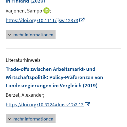
in Finland
(2020)
s
t
I
Varjonen, Sampo
;
e
n
I
https://doi.org/10.1111/ijsw.12373
r
n
n
ö
e
n
mehr Informationen
f
u
e
f
e
u
n
m
e
e
F
Literaturhinweis
m
n
e
F
Trade-offs zwischen Arbeitsmarkt- und
n
e
Wirtschaftspolitik
:
Policy-Präferenzen von
s
n
Landesregierungen im Vergleich
t
(2019)
s
e
t
Berzel, Alexander;
r
e
I
https://doi.org/10.3224/dms.v12i2.13
ö
r
n
f
ö
n
mehr Informationen
f
f
e
n