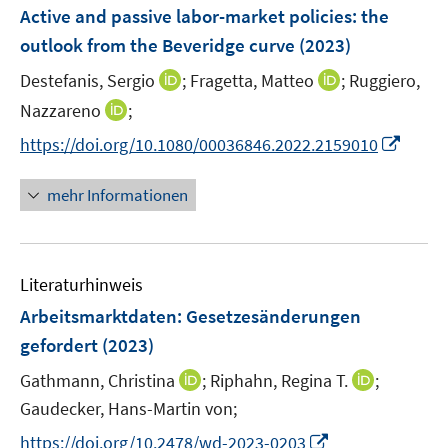
e
F
Active and passive labor-market policies: the
n
e
outlook from the Beveridge curve
(2023)
s
n
t
I
I
Destefanis, Sergio
;
Fragetta, Matteo
;
Ruggiero,
s
e
n
n
t
I
Nazzareno
;
r
n
n
e
n
I
https://doi.org/10.1080/00036846.2022.2159010
ö
e
e
r
n
n
f
u
u
ö
e
n
f
mehr Informationen
e
e
f
u
e
n
m
m
f
e
u
e
F
F
n
m
e
n
e
e
e
F
Literaturhinweis
m
n
n
n
e
F
Arbeitsmarktdaten: Gesetzesänderungen
s
s
n
e
t
t
gefordert
(2023)
s
n
e
e
t
I
I
Gathmann, Christina
;
Riphahn, Regina T.
;
s
r
r
e
n
n
t
Gaudecker, Hans-Martin von;
ö
ö
r
n
n
e
f
I
f
https://doi.org/10.2478/wd-2023-0203
ö