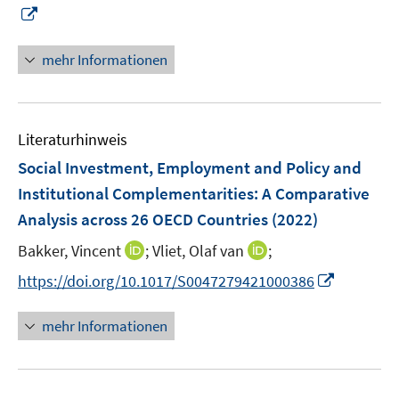
n
I
ö
e
n
f
u
n
mehr Informationen
f
e
e
n
m
u
e
F
e
n
e
Literaturhinweis
m
n
F
Social Investment, Employment and Policy and
s
e
Institutional Complementarities: A Comparative
t
n
e
Analysis across 26 OECD Countries
(2022)
s
r
t
I
I
Bakker, Vincent
;
Vliet, Olaf van
;
ö
e
n
n
I
f
https://doi.org/10.1017/S0047279421000386
r
n
n
n
f
ö
e
e
n
n
mehr Informationen
f
u
u
e
e
f
e
e
u
n
n
m
m
e
e