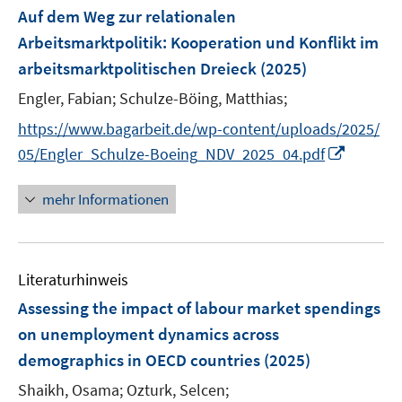
e
F
Auf dem Weg zur relationalen
n
e
Arbeitsmarktpolitik
:
Kooperation und Konflikt im
n
arbeitsmarktpolitischen Dreieck
(2025)
s
t
Engler, Fabian;
Schulze-Böing, Matthias;
e
https://www.bagarbeit.de/wp-content/uploads/2025/
r
I
05/Engler_Schulze-Boeing_NDV_2025_04.pdf
ö
n
f
n
mehr Informationen
f
e
n
u
e
e
n
Literaturhinweis
m
F
Assessing the impact of labour market spendings
e
on unemployment dynamics across
n
demographics in OECD countries
(2025)
s
t
Shaikh, Osama;
Ozturk, Selcen;