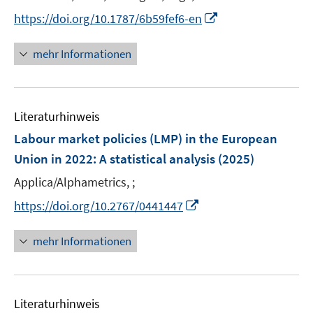
e
t
I
https://doi.org/10.1787/6b59fef6-en
r
e
n
ö
r
n
mehr Informationen
f
ö
e
f
f
u
n
f
e
e
n
Literaturhinweis
m
n
e
F
Labour market policies (LMP) in the European
n
e
Union in 2022
:
A statistical analysis
(2025)
n
Applica/Alphametrics, ;
s
t
I
https://doi.org/10.2767/0441447
e
n
r
n
mehr Informationen
ö
e
f
u
f
e
n
Literaturhinweis
m