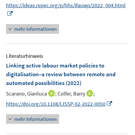
n
f
https://ideas.repec.org/p/hhs/ifauwp/2022_004.html
ö
n
f
I
f
e
n
n
f
u
e
n
n
mehr Informationen
e
n
e
e
m
u
n
F
e
e
Literaturhinweis
m
n
F
Linking active labour market policies to
s
e
digitalisation–a review between remote and
t
n
e
automated possibilities
(2022)
s
r
t
I
I
Scarano, Gianluca
;
Colfer, Barry
;
ö
e
n
n
I
f
https://doi.org/10.1108/IJSSP-02-2022-0050
r
n
n
n
f
ö
e
e
n
n
mehr Informationen
f
u
u
e
e
f
e
e
u
n