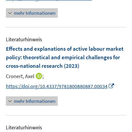
e
n
r
n
mehr Informationen
ö
e
f
u
f
e
n
Literaturhinweis
m
e
F
Effects and explanations of active labour market
n
e
policy: theoretical and empirical challenges for
n
cross-national research
(2023)
s
t
I
Cronert, Axel
;
e
n
I
https://doi.org/10.4337/9781800880887.00034
r
n
n
ö
e
n
mehr Informationen
f
u
e
f
e
u
n
m
e
e
F
Literaturhinweis
m
n