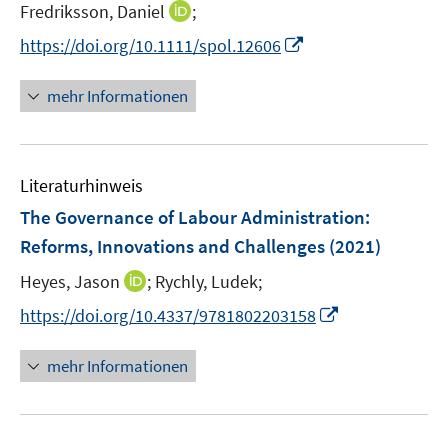
t
I
Fredriksson, Daniel
;
r
e
n
I
https://doi.org/10.1111/spol.12606
ö
r
n
n
f
ö
e
n
f
mehr Informationen
f
u
e
n
f
e
u
e
n
m
e
n
e
F
Literaturhinweis
m
n
e
F
The Governance of Labour Administration
:
n
e
Reforms, Innovations and Challenges
(2021)
s
n
t
I
Heyes, Jason
;
Rychly, Ludek;
s
e
n
t
I
https://doi.org/10.4337/9781802203158
r
n
e
n
ö
e
r
n
mehr Informationen
f
u
ö
e
f
e
f
u
n
m
f
e
e