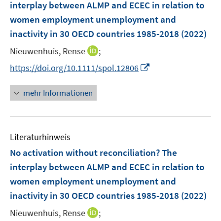
interplay between ALMP and ECEC in relation to
n
women employment unemployment and
inactivity in 30 OECD countries 1985-2018
(2022)
I
Nieuwenhuis, Rense
;
n
I
https://doi.org/10.1111/spol.12806
n
n
e
n
mehr Informationen
u
e
e
u
m
e
F
Literaturhinweis
m
e
F
No activation without reconciliation? The
n
e
interplay between ALMP and ECEC in relation to
s
n
women employment unemployment and
t
s
e
inactivity in 30 OECD countries 1985-2018
(2022)
t
r
e
I
Nieuwenhuis, Rense
;
ö
r