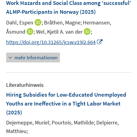
F
Work Hazards and Social Class among ‘successful’
s
n
n
e
t
ALMP-Participants in Norway
(2025)
s
s
n
e
t
t
I
Dahl, Espen
;
Bråthen, Magne;
Hermansen,
s
r
e
e
n
t
I
I
Åsmund
;
Wel, Kjetil A. van der
;
ö
r
r
n
e
n
n
f
I
https://doi.org/10.31265/jcsw.v19i2.664
ö
ö
e
r
n
n
f
n
f
f
u
ö
e
e
n
n
f
f
mehr Informationen
e
f
u
u
e
e
n
n
m
f
e
e
n
u
e
e
F
n
m
m
e
n
n
e
e
F
F
Literaturhinweis
m
n
n
e
e
F
Hiring Subsidies for Low-Educated Unemployed
s
n
n
e
t
Youths are Ineffective in a Tight Labor Market
s
s
n
e
(2025)
t
t
s
r
e
e
t
Dejemeppe, Muriel;
Pourtois, Mathilde;
Delpierre,
ö
r
r
e
Matthieu;
f
ö
ö
r