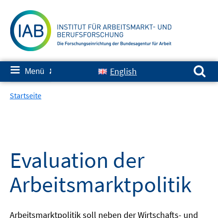
Springe
zum
Inhalt
Suchen nach:
≡
English
Menü
✘
Startseite
Evaluation der
Arbeitsmarktpolitik
Arbeitsmarktpolitik soll neben der Wirtschafts- und