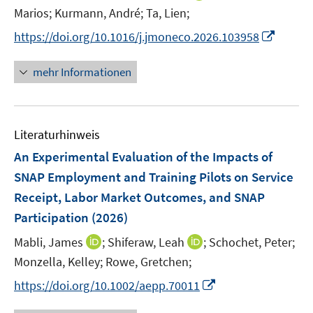
e
e
n
t
Marios;
Kurmann, André;
Ta, Lien;
r
r
n
e
I
https://doi.org/10.1016/j.jmoneco.2026.103958
ö
ö
e
r
n
f
f
u
ö
n
mehr Informationen
f
f
e
f
e
n
n
m
f
u
e
e
F
n
e
n
n
e
e
Literaturhinweis
m
n
n
F
An Experimental Evaluation of the Impacts of
s
e
SNAP Employment and Training Pilots on Service
t
n
e
Receipt, Labor Market Outcomes, and SNAP
s
r
Participation
(2026)
t
ö
e
I
I
Mabli, James
;
Shiferaw, Leah
;
Schochet, Peter;
f
r
n
n
f
Monzella, Kelley;
Rowe, Gretchen;
ö
n
n
n
I
https://doi.org/10.1002/aepp.70011
f
e
e
e
n
f
u
u
n