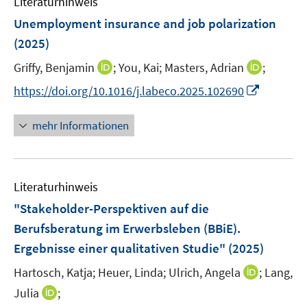
Literaturhinweis
m
n
n
e
F
Unemployment insurance and job polarization
s
n
e
t
(2025)
s
n
e
t
I
I
Griffy, Benjamin
;
You, Kai;
Masters, Adrian
;
s
r
e
n
n
t
I
https://doi.org/10.1016/j.labeco.2025.102690
ö
r
n
n
e
n
f
ö
e
e
r
n
f
mehr Informationen
f
u
u
ö
e
n
f
e
e
f
u
e
n
m
m
f
e
n
e
F
F
n
Literaturhinweis
m
n
e
e
e
F
"Stakeholder-Perspektiven auf die
n
n
n
e
Berufsberatung im Erwerbsleben (BBiE).
s
s
n
Ergebnisse einer qualitativen Studie"
t
(2025)
t
s
e
e
t
I
Hartosch, Katja;
Heuer, Linda;
Ulrich, Angela
;
Lang,
r
r
e
n
I
Julia
;
ö
ö
r
n