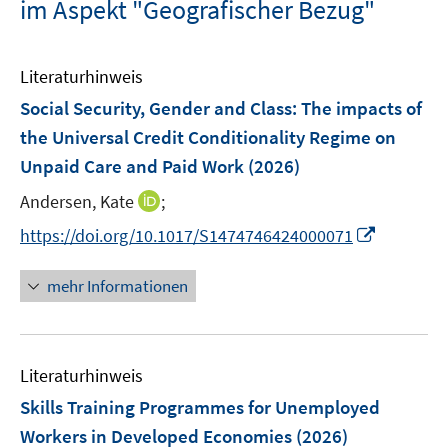
im Aspekt "Geografischer Bezug"
Literaturhinweis
Social Security, Gender and Class: The impacts of
the Universal Credit Conditionality Regime on
Unpaid Care and Paid Work
(2026)
I
Andersen, Kate
;
n
I
https://doi.org/10.1017/S1474746424000071
n
n
e
n
mehr Informationen
u
e
e
u
m
e
F
Literaturhinweis
m
e
F
Skills Training Programmes for Unemployed
n
e
Workers in Developed Economies
(2026)
s