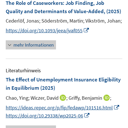
F
The Role of Caseworkers: Job Finding, Job
s
e
Quality and Determinants of Value-Added,
(2025)
t
n
e
Cederlöf, Jonas;
Söderström, Martin;
Vikström, Johan;
s
r
t
I
https://doi.org/10.1093/jeea/jvaf055
ö
e
n
f
r
n
mehr Informationen
f
ö
e
n
f
u
e
f
e
n
n
Literaturhinweis
m
e
F
The Effect of Unemployment Insurance Eligibility
n
e
in Equilibrium
(2025)
n
I
I
Chao, Ying;
Wiczer, David
;
Griffy, Benjamin
;
s
n
n
t
I
https://ideas.repec.org/p/fip/fedawp/101516.html
n
n
e
n
I
https://doi.org/10.29338/wp2025-06
e
e
r
n
n
u
u
ö
e