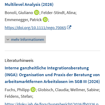
ö
ö
r
e
Multilevel Analysis
(2026)
f
f
ö
r
f
f
I
Bonoli, Giuliano
;
Felder-Stindt, Alina;
f
ö
n
n
n
f
I
Emmenegger, Patrick
;
f
e
e
n
n
n
f
I
https://doi.org/10.1111/rego.70065
n
n
e
e
n
n
n
u
n
e
e
n
mehr Informationen
e
u
n
e
m
e
u
F
m
e
e
F
Literaturhinweis
m
n
e
F
Interne ganzheitliche Integrationsberatung
s
n
e
t
(INGA): Organisation und Praxis der Beratung von
s
n
e
arbeitsmarktfernen Arbeitslosen im SGB III
t
(2026)
s
r
e
t
I
Fuchs, Philipp
;
Globisch, Claudia;
Wellmer, Sabine;
ö
r
e
n
Feldens, Stefan;
f
ö
r
n
f
f
https://doku.iab.de/forschungsbericht/2026/fb0326.p