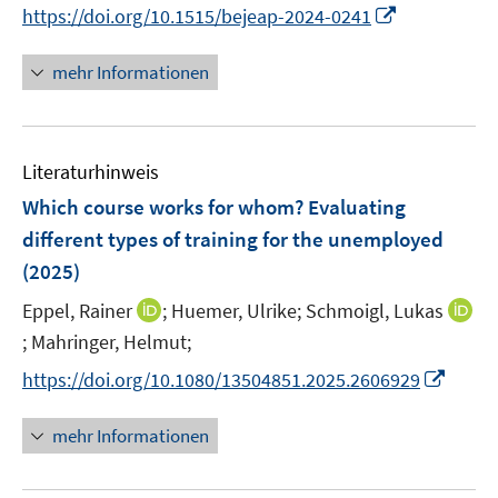
f
I
https://doi.org/10.1515/bejeap-2024-0241
f
f
ö
n
n
f
f
f
e
n
n
n
mehr Informationen
f
n
e
e
e
n
u
n
n
e
e
n
Literaturhinweis
m
F
Which course works for whom? Evaluating
e
different types of training for the unemployed
n
(2025)
s
t
I
Eppel, Rainer
;
Huemer, Ulrike;
Schmoigl, Lukas
e
n
;
Mahringer, Helmut;
I
r
n
n
I
https://doi.org/10.1080/13504851.2025.2606929
ö
e
n
n
f
u
e
n
mehr Informationen
f
e
u
e
n
m
e
u
e
F