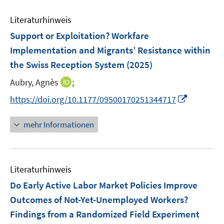
F
n
m
e
n
e
e
F
Literaturhinweis
m
n
n
e
F
Support or Exploitation? Workfare
s
n
e
t
Implementation and Migrants’ Resistance within
s
n
e
the Swiss Reception System
t
(2025)
s
r
e
t
I
Aubry, Agnès
;
ö
r
e
n
f
I
https://doi.org/10.1177/09500170251344717
ö
r
n
f
n
f
ö
e
n
n
f
mehr Informationen
f
u
e
e
n
f
e
n
u
e
n
m
e
n
e
F
Literaturhinweis
m
n
e
F
Do Early Active Labor Market Policies Improve
n
e
Outcomes of Not-Yet-Unemployed Workers?
s
n
Findings from a Randomized Field Experiment
t
s