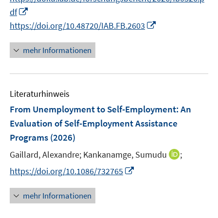
ö
e
n
f
I
df
f
u
e
n
n
I
f
https://doi.org/10.48720/IAB.FB.2603
e
n
e
n
n
n
m
n
e
n
e
F
mehr Informationen
u
e
n
e
e
u
n
m
e
s
F
Literaturhinweis
m
t
e
F
e
From Unemployment to Self-Employment: An
n
e
r
Evaluation of Self-Employment Assistance
s
n
ö
Programs
(2026)
t
s
f
e
t
I
Gaillard, Alexandre;
f
Kankanamge, Sumudu
;
r
e
n
n
I
https://doi.org/10.1086/732765
ö
r
n
e
n
f
ö
e
n
n
mehr Informationen
f
f
u
e
n
f
e
u