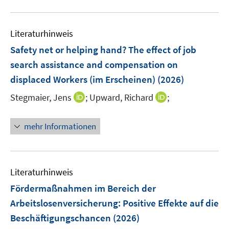
n
m
u
n
e
F
e
n
e
Literaturhinweis
m
n
F
Safety net or helping hand? The effect of job
s
e
search assistance and compensation on
t
n
e
displaced Workers (im Erscheinen)
(2026)
s
r
t
I
I
Stegmaier, Jens
;
Upward, Richard
;
ö
e
n
n
f
r
n
n
f
mehr Informationen
ö
e
e
n
f
u
u
e
f
e
e
n
n
m
m
Literaturhinweis
e
F
F
Fördermaßnahmen im Bereich der
n
e
e
Arbeitslosenversicherung: Positive Effekte auf die
n
n
Beschäftigungschancen
(2026)
s
s