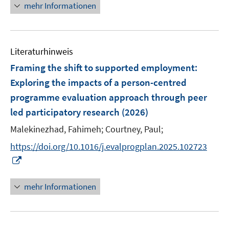
n
n
mehr Informationen
e
e
e
e
m
m
u
n
F
F
e
e
e
Literaturhinweis
m
n
n
F
Framing the shift to supported employment:
s
s
e
Exploring the impacts of a person-centred
t
t
n
e
e
programme evaluation approach through peer
s
r
r
led participatory research
(2026)
t
ö
ö
e
Malekinezhad, Fahimeh;
Courtney, Paul;
f
f
r
f
f
https://doi.org/10.1016/j.evalprogplan.2025.102723
ö
n
n
I
f
e
e
n
f
n
n
n
mehr Informationen
n
e
e
u
n
e