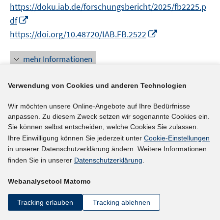
n
f
f
https://doku.iab.de/forschungsbericht/2025/fb2225.p
ö
e
n
f
f
I
df
f
u
e
n
n
n
f
I
e
https://doi.org/10.48720/IAB.FB.2522
u
e
e
n
n
n
m
e
n
n
e
e
n
F
mehr Informationen
m
u
n
e
e
F
e
u
n
e
Verwendung von Cookies und anderen Technologien
m
e
s
n
F
Literaturhinweis
m
t
s
Wir möchten unsere Online-Angebote auf Ihre Bedürfnisse
e
F
e
Performance pay for private program providers
anpassen. Zu diesem Zweck setzen wir sogenannte Cookies ein.
t
n
e
r
Sie können selbst entscheiden, welche Cookies Sie zulassen.
e
and impact on participants: A field experiment
s
n
ö
Ihre Einwilligung können Sie jederzeit unter
Cookie-Einstellungen
r
with employment services in Norway
(2025)
t
s
in unserer Datenschutzerklärung ändern. Weitere Informationen
f
ö
e
finden Sie in unserer
Datenschutzerklärung
.
t
f
I
Hernæs, Øystein M.
;
f
r
e
n
n
f
I
https://doi.org/10.1016/j.labeco.2025.102753
Webanalysetool Matomo
ö
r
e
n
n
n
f
ö
n
e
e
n
Tracking erlauben
Tracking ablehnen
mehr Informationen
f
f
u
n
e
n