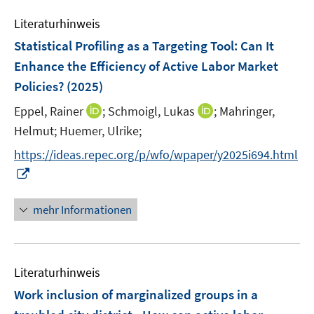
m
e
n
e
F
Literaturhinweis
m
n
e
F
Statistical Profiling as a Targeting Tool: Can It
s
n
e
Enhance the Efficiency of Active Labor Market
t
s
n
e
Policies?
(2025)
t
s
r
e
t
I
I
Eppel, Rainer
;
Schmoigl, Lukas
;
Mahringer,
ö
r
e
n
n
Helmut;
Huemer, Ulrike;
f
ö
r
n
n
f
f
https://ideas.repec.org/p/wfo/wpaper/y2025i694.html
ö
e
e
n
f
I
f
u
u
e
n
n
f
e
e
n
e
n
n
mehr Informationen
m
m
n
e
e
F
F
u
n
e
e
e
n
n
Literaturhinweis
m
s
s
F
Work inclusion of marginalized groups in a
t
t
e
e
e