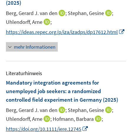
e
(2025)
t
r
e
I
I
Berg, Gerard J. van den
;
Stephan, Gesine
;
ö
r
n
n
I
Uhlendorff, Arne
;
f
ö
n
n
n
f
I
f
https://ideas.repec.org/p/iza/izadps/dp17612.html
e
e
n
n
n
f
u
u
e
e
n
n
mehr Informationen
e
e
u
n
e
e
m
m
e
u
n
F
F
m
e
e
e
F
Literaturhinweis
m
n
n
e
F
Mandatory integration agreements for
s
s
n
e
t
t
unemployed job seekers: a randomized
s
n
e
e
controlled field experiment in Germany
t
(2025)
s
r
r
e
t
I
I
Berg, Gerard J. van den
;
Stephan, Gesine
;
ö
ö
r
e
n
n
I
I
Uhlendorff, Arne
;
Hofmann, Barbara
f
;
f
ö
r
n
n
n
n
f
f
f
I
https://doi.org/10.1111/iere.12745
ö
e
e