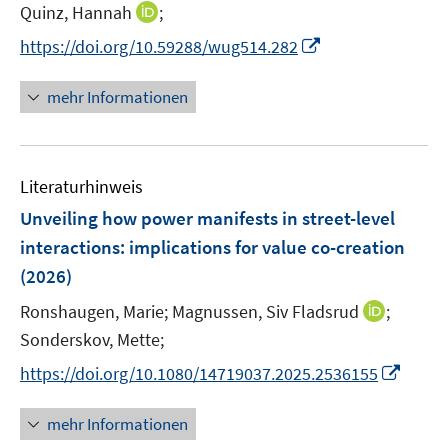
e
e
t
I
Quinz, Hannah
;
ö
r
r
e
n
f
I
https://doi.org/10.59288/wug514.282
ö
ö
r
n
f
n
f
f
ö
e
n
n
f
f
mehr Informationen
f
u
e
e
n
n
f
e
n
u
e
e
n
m
e
n
n
e
F
Literaturhinweis
m
n
e
F
Unveiling how power manifests in street-level
n
e
interactions: implications for value co-creation
s
n
(2026)
t
s
e
t
I
Ronshaugen, Marie;
Magnussen, Siv Fladsrud
;
r
e
n
Sonderskov, Mette;
ö
r
n
I
f
https://doi.org/10.1080/14719037.2025.2536155
ö
e
n
f
f
u
n
n
mehr Informationen
f
e
e
e