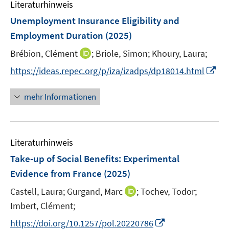
Literaturhinweis
m
n
n
F
Unemployment Insurance Eligibility and
s
s
e
Employment Duration
(2025)
t
t
n
e
e
I
Brébion, Clément
;
Briole, Simon;
Khoury, Laura;
s
r
r
n
t
I
https://ideas.repec.org/p/iza/izadps/dp18014.html
ö
ö
n
e
n
f
f
e
r
n
mehr Informationen
f
f
u
ö
e
n
n
e
f
u
e
e
m
f
e
n
n
F
n
Literaturhinweis
m
e
e
F
Take-up of Social Benefits: Experimental
n
n
e
Evidence from France
(2025)
s
n
t
I
Castell, Laura;
Gurgand, Marc
;
Tochev, Todor;
s
e
n
t
Imbert, Clément;
r
n
e
I
https://doi.org/10.1257/pol.20220786
ö
e
r