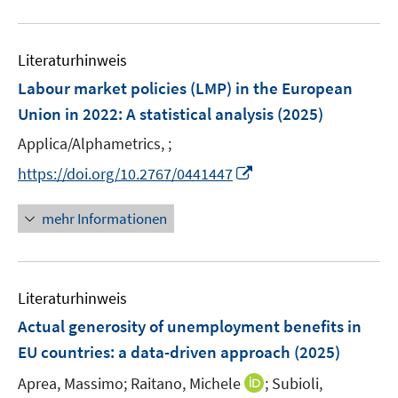
n
f
e
e
f
n
u
e
n
m
m
f
e
n
e
F
F
n
Literaturhinweis
m
n
e
e
e
F
Labour market policies (LMP) in the European
n
n
n
e
Union in 2022
:
A statistical analysis
(2025)
s
s
n
t
t
Applica/Alphametrics, ;
s
e
e
t
I
https://doi.org/10.2767/0441447
r
r
e
n
ö
ö
r
n
mehr Informationen
f
f
ö
e
f
f
f
u
n
n
f
e
e
e
n
Literaturhinweis
m
n
n
e
F
Actual generosity of unemployment benefits in
n
e
EU countries
:
a data-driven approach
(2025)
n
I
Aprea, Massimo;
Raitano, Michele
;
Subioli,
s