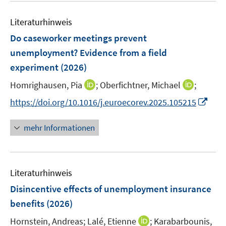
e
n
m
e
n
e
F
Literaturhinweis
m
n
e
F
Do caseworker meetings prevent
n
e
unemployment? Evidence from a field
s
n
experiment
(2026)
t
s
e
t
I
I
Homrighausen, Pia
;
Oberfichtner, Michael
;
r
e
n
n
I
https://doi.org/10.1016/j.euroecorev.2025.105215
ö
r
n
n
n
f
ö
e
e
n
f
mehr Informationen
f
u
u
e
n
f
e
e
u
e
n
m
m
e
n
e
F
F
Literaturhinweis
m
n
e
e
F
Disincentive effects of unemployment insurance
n
n
e
benefits
(2026)
s
s
n
t
t
I
Hornstein, Andreas;
Lalé, Etienne
;
Karabarbounis,
s