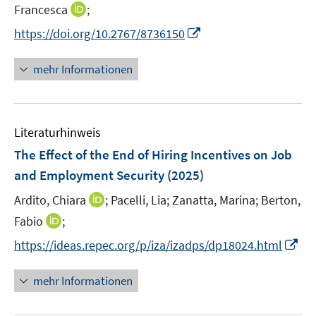
n
t
I
Francesca
;
n
e
n
I
https://doi.org/10.2767/8736150
e
r
n
n
u
ö
e
n
mehr Informationen
e
f
u
e
m
f
e
u
F
n
m
e
e
e
F
Literaturhinweis
m
n
n
e
F
The Effect of the End of Hiring Incentives on Job
s
n
e
t
and Employment Security
(2025)
s
n
e
t
I
Ardito, Chiara
;
Pacelli, Lia;
Zanatta, Marina;
Berton,
s
r
e
n
t
I
Fabio
;
ö
r
n
e
n
f
I
https://ideas.repec.org/p/iza/izadps/dp18024.html
ö
e
r
n
f
n
f
u
ö
e
n
n
f
mehr Informationen
e
f
u
e
e
n
m
f
e
n
u
e