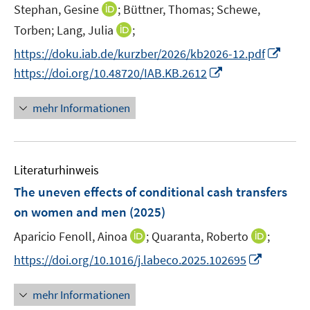
t
t
I
Stephan, Gesine
;
Büttner, Thomas;
Schewe,
e
e
n
I
Torben;
Lang, Julia
;
r
r
n
n
I
https://doku.iab.de/kurzber/2026/kb2026-12.pdf
ö
ö
e
n
n
f
f
I
https://doi.org/10.48720/IAB.KB.2612
u
e
n
f
f
n
e
u
e
n
n
n
mehr Informationen
m
e
u
e
e
e
F
m
e
n
n
u
e
F
m
e
n
e
F
Literaturhinweis
m
s
n
e
F
The uneven effects of conditional cash transfers
t
s
n
e
e
on women and men
(2025)
t
s
n
r
e
t
I
I
Aparicio Fenoll, Ainoa
;
Quaranta, Roberto
;
s
ö
r
e
n
n
t
f
I
https://doi.org/10.1016/j.labeco.2025.102695
ö
r
n
n
e
f
n
f
ö
e
e
r
n
n
mehr Informationen
f
f
u
u
ö
e
e