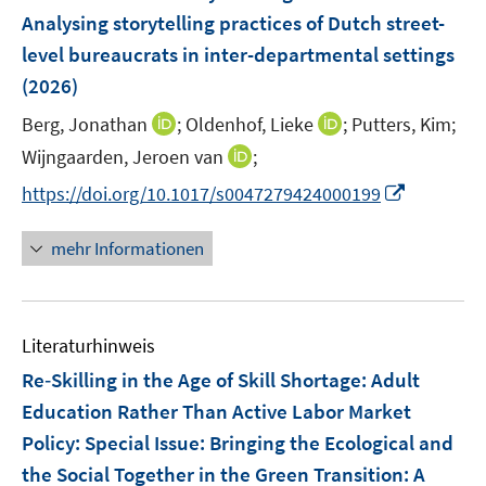
n
n
e
Analysing storytelling practices of Dutch street-
s
s
n
level bureaucrats in inter-departmental settings
t
t
s
e
e
(2026)
t
r
r
e
I
I
Berg, Jonathan
;
Oldenhof, Lieke
;
Putters, Kim;
ö
ö
r
n
n
I
Wijngaarden, Jeroen van
;
f
f
ö
n
n
n
f
f
I
f
https://doi.org/10.1017/s0047279424000199
e
e
n
n
n
n
f
u
u
e
e
e
n
n
mehr Informationen
e
e
u
n
n
e
e
m
m
e
u
n
F
F
m
e
e
e
F
Literaturhinweis
m
n
n
e
F
Re‐Skilling in the Age of Skill Shortage: Adult
s
s
n
e
t
t
Education Rather Than Active Labor Market
s
n
e
e
Policy
:
Special Issue: Bringing the Ecological and
t
s
r
r
e
the Social Together in the Green Transition: A
t