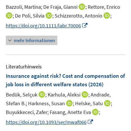
n
t
I
Bazzoli, Martina;
De Fraja, Gianni
;
Rettore, Enrico
s
e
n
t
I
I
I
;
De Poli, Silvia
;
Schizzerotto, Antonio
;
r
n
e
n
n
n
I
https://doi.org/10.1111/labr.70006
ö
e
r
n
n
n
n
f
u
ö
e
e
e
n
f
mehr Informationen
e
f
u
u
u
e
n
m
f
e
e
e
u
e
F
n
m
m
m
e
n
e
e
F
F
F
Literaturhinweis
m
n
n
e
e
e
F
Insurance against risk? Cost and compensation of
s
n
n
n
e
t
job loss in different welfare states
(2026)
s
s
s
n
e
t
t
t
I
I
Bedük, Selçuk
;
Karhula, Aleksi
;
Andrade,
s
r
e
e
e
n
n
t
I
I
Stefan B.;
Harkness, Susan
;
Helske, Satu
;
ö
r
r
r
n
n
e
n
n
f
I
Buyukkececi, Zafer;
Fasang, Anette Eva
;
ö
ö
ö
e
e
r
n
n
f
n
f
f
f
I
https://doi.org/10.1093/ser/mwaf066
u
u
ö
e
e
n
n
f
f
f
n
e
e
f