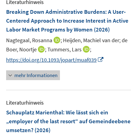
Literaturhinweis
m
F
Breaking Down Administrative Burdens: A User-
e
Centered Approach to Increase Interest in Active
n
Labor Market Programs by Women
(2026)
s
t
I
Nagtegaal, Rosanna
;
Heijden, Machiel van der;
de
e
n
I
I
Boer, Noortje
;
Tummers, Lars
;
r
n
n
n
I
https://doi.org/10.1093/jopart/muaf039
ö
e
n
n
n
f
u
e
e
n
mehr Informationen
f
e
u
u
e
n
m
e
e
u
e
F
m
m
e
n
e
F
F
Literaturhinweis
m
n
e
e
F
Schauplatz Marienthal: Wie lässt sich ein
s
n
n
e
t
„employer of the last resort“ auf Gemeindeebene
s
s
n
e
umsetzen?
(2026)
t
t
s
r