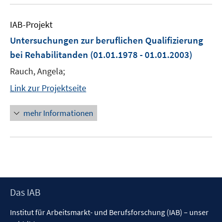
IAB-Projekt
Untersuchungen zur beruflichen Qualifizierung
bei Rehabilitanden
(01.01.1978 - 01.01.2003)
Rauch, Angela;
Link zur Projektseite
mehr Informationen
Footer
Das IAB
Inhalt
Institut für Arbeitsmarkt- und Berufsforschung (IAB) – unser