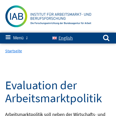
Springe
zum
Inhalt
Suchen nach:
≡
English
Menü
✘
Startseite
Evaluation der
Arbeitsmarktpolitik
Arbeitsmarktpolitik soll neben der Wirtschafts- und