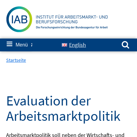
Springe
zum
Inhalt
Suchen nach:
≡
English
Menü
✘
Startseite
Evaluation der
Arbeitsmarktpolitik
Arbeitsmarktpolitik soll neben der Wirtschafts- und