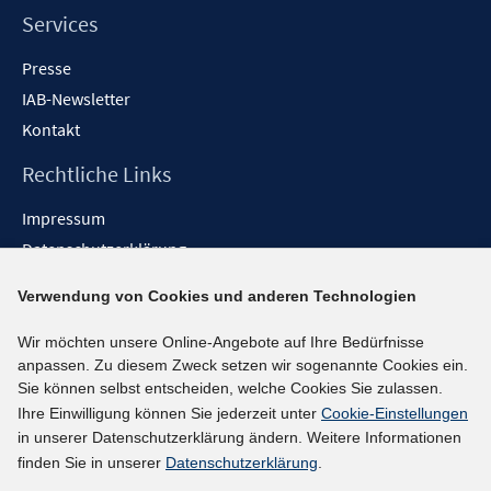
Services
Presse
IAB-Newsletter
Kontakt
Rechtliche Links
Impressum
Datenschutzerklärung
Erklärung zur Barrierefreiheit
Verwendung von Cookies und anderen Technologien
Barrieren melden
Wir möchten unsere Online-Angebote auf Ihre Bedürfnisse
Social-Media-Kanäle
anpassen. Zu diesem Zweck setzen wir sogenannte Cookies ein.
Sie können selbst entscheiden, welche Cookies Sie zulassen.
BlueSky
Ihre Einwilligung können Sie jederzeit unter
Cookie-Einstellungen
YouTube
in unserer Datenschutzerklärung ändern. Weitere Informationen
LinkedIn
finden Sie in unserer
Datenschutzerklärung
.