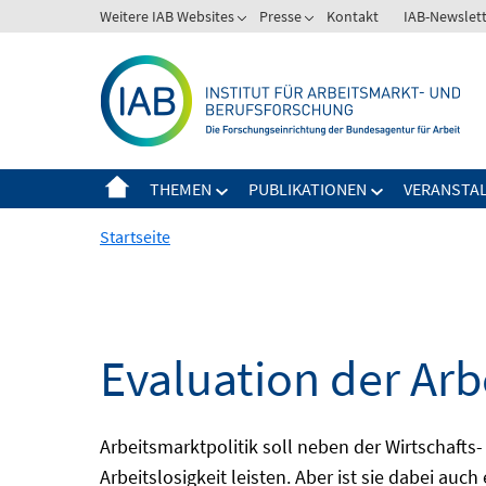
Springe
Weitere IAB Websites
Presse
Kontakt
IAB-Newslet
zum
Inhalt
THEMEN
PUBLIKATIONEN
VERANSTA
Startseite
Evaluation der Arb
Arbeitsmarktpolitik soll neben der Wirtschafts-
Arbeitslosigkeit leisten. Aber ist sie dabei au