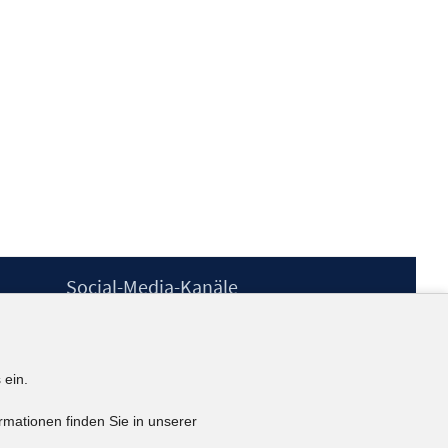
Social-Media-Kanäle
BlueSky
YouTube
LinkedIn
 ein.
XING
kununu
rmationen finden Sie in unserer
Netiquette