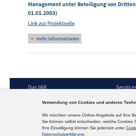
Management unter Beteiligung von Dritten 
01.01.2003)
Link zur Projektseite
mehr Informationen
Footer
Das IAB
Service
Inhalt
Institut für Arbeitsmarkt- und
Presse
Verwendung von Cookies und anderen Techn
Berufsforschung (IAB) – unser Leitbild
IAB-Newsl
Institutsleitung
Kontakt
Wir möchten unsere Online-Angebote auf Ihre B
Graduiertenprogramm
Sie können selbst entscheiden, welche Cookies S
Befragungen
Ihre Einwilligung können Sie jederzeit unter
Cook
Projekte
Datenschutzerklärung
.