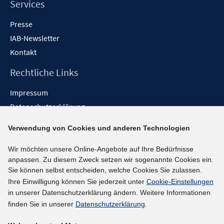
Services
Presse
IAB-Newsletter
Kontakt
Rechtliche Links
Impressum
Datenschutzerklärung
Erklärung zur Barrierefreiheit
Verwendung von Cookies und anderen Technologien
Barrieren melden
Wir möchten unsere Online-Angebote auf Ihre Bedürfnisse
Social-Media-Kanäle
anpassen. Zu diesem Zweck setzen wir sogenannte Cookies ein.
Sie können selbst entscheiden, welche Cookies Sie zulassen.
BlueSky
Ihre Einwilligung können Sie jederzeit unter
Cookie-Einstellungen
YouTube
in unserer Datenschutzerklärung ändern. Weitere Informationen
LinkedIn
finden Sie in unserer
Datenschutzerklärung
.
XING