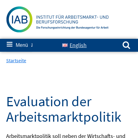
Springe
zum
Inhalt
Suchen nach:
≡
English
Menü
✘
Startseite
Evaluation der
Arbeitsmarktpolitik
Arbeitsmarktpolitik soll neben der Wirtschafts- und