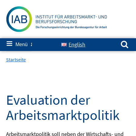
Springe
zum
Inhalt
Suchen nach:
≡
English
Menü
✘
Startseite
Evaluation der
Arbeitsmarktpolitik
Arbeitsmarktpolitik soll neben der Wirtschafts- und