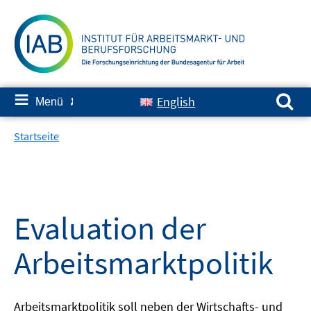
Springe
zum
Inhalt
Suchen nach:
≡
English
Menü
✘
Startseite
Evaluation der
Arbeitsmarktpolitik
Arbeitsmarktpolitik soll neben der Wirtschafts- und