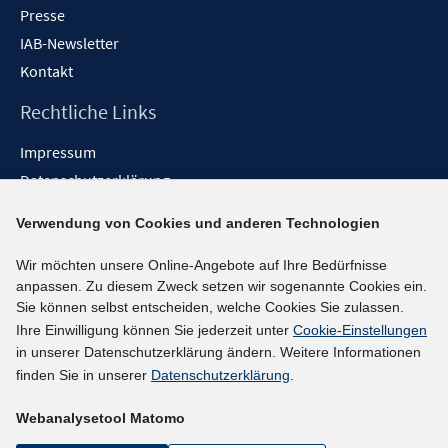
Presse
IAB-Newsletter
Kontakt
Rechtliche Links
Impressum
Datenschutzerklärung
Erklärung zur Barrierefreiheit
Verwendung von Cookies und anderen Technologien
Barrieren melden
Wir möchten unsere Online-Angebote auf Ihre Bedürfnisse
Social-Media-Kanäle
anpassen. Zu diesem Zweck setzen wir sogenannte Cookies ein.
Sie können selbst entscheiden, welche Cookies Sie zulassen.
BlueSky
Ihre Einwilligung können Sie jederzeit unter
Cookie-Einstellungen
YouTube
in unserer Datenschutzerklärung ändern. Weitere Informationen
LinkedIn
finden Sie in unserer
Datenschutzerklärung
.
XING
Webanalysetool Matomo
kununu