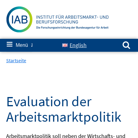
Springe
zum
Inhalt
Suchen nach:
≡
English
Menü
✘
Startseite
Evaluation der
Arbeitsmarktpolitik
Arbeitsmarktpolitik soll neben der Wirtschafts- und