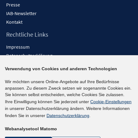
Presse
IAB-Newsletter
Kontakt
Rechtliche Links
Impressum
Datenschutzerklärung
Erklärung zur Barrierefreiheit
Verwendung von Cookies und anderen Technologien
Barrieren melden
Wir möchten unsere Online-Angebote auf Ihre Bedürfnisse
Social-Media-Kanäle
anpassen. Zu diesem Zweck setzen wir sogenannte Cookies ein.
Sie können selbst entscheiden, welche Cookies Sie zulassen.
BlueSky
Ihre Einwilligung können Sie jederzeit unter
Cookie-Einstellungen
YouTube
in unserer Datenschutzerklärung ändern. Weitere Informationen
LinkedIn
finden Sie in unserer
Datenschutzerklärung
.
XING
Webanalysetool Matomo
kununu