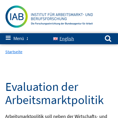
Springe
zum
Inhalt
Suchen nach:
≡
English
Menü
✘
Startseite
Evaluation der
Arbeitsmarktpolitik
Arbeitsmarktpolitik soll neben der Wirtschafts- und