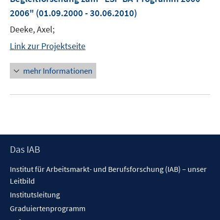
2006"
(01.09.2000 - 30.06.2010)
Deeke, Axel;
Link zur Projektseite
mehr Informationen
Footer
Das IAB
Inhalt
Institut für Arbeitsmarkt- und Berufsforschung (IAB) – unser
Leitbild
Institutsleitung
Graduiertenprogramm