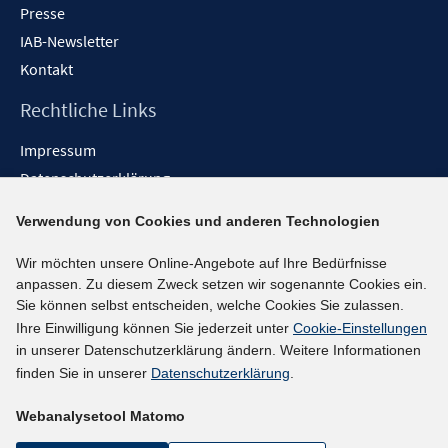
Presse
IAB-Newsletter
Kontakt
Rechtliche Links
Impressum
Datenschutzerklärung
Erklärung zur Barrierefreiheit
Verwendung von Cookies und anderen Technologien
Barrieren melden
Wir möchten unsere Online-Angebote auf Ihre Bedürfnisse
Social-Media-Kanäle
anpassen. Zu diesem Zweck setzen wir sogenannte Cookies ein.
Sie können selbst entscheiden, welche Cookies Sie zulassen.
BlueSky
Ihre Einwilligung können Sie jederzeit unter
Cookie-Einstellungen
YouTube
in unserer Datenschutzerklärung ändern. Weitere Informationen
LinkedIn
finden Sie in unserer
Datenschutzerklärung
.
XING
Webanalysetool Matomo
kununu