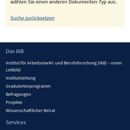
wählen Sie einen anderen Dokumenten-Typ aus.
Suche zurücksetzen
Footer
Das IAB
Inhalt
Institut für Arbeitsmarkt- und Berufsforschung (IAB) – unser
Leitbild
Institutsleitung
Graduiertenprogramm
Befragungen
Projekte
Wissenschaftlicher Beirat
Services