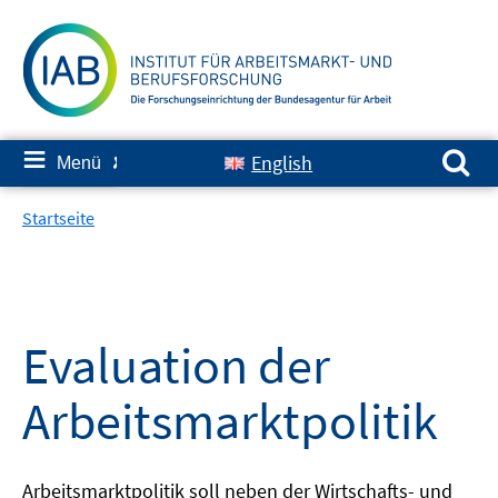
Springe
zum
Inhalt
Suchen nach:
≡
English
Menü
✘
Startseite
Evaluation der
Arbeitsmarktpolitik
Arbeitsmarktpolitik soll neben der Wirtschafts- und