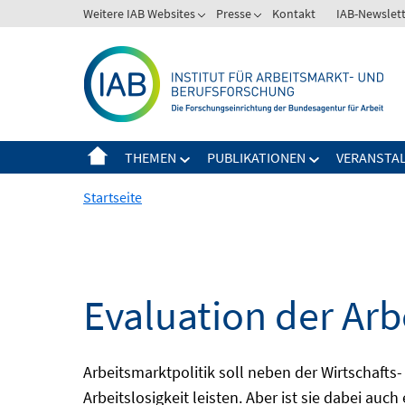
Springe
Weitere IAB Websites
Presse
Kontakt
IAB-Newslet
zum
Inhalt
THEMEN
PUBLIKATIONEN
VERANSTA
Startseite
Evaluation der Arb
Arbeitsmarktpolitik soll neben der Wirtschafts-
Arbeitslosigkeit leisten. Aber ist sie dabei au