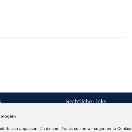
s
Rechtliche Links
Impressum
ologien
etter
Datenschutzerklärung
Erklärung zur Barrierefreiheit
edürfnisse anpassen. Zu diesem Zweck setzen wir sogenannte Cookies