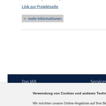
Link zur Projektseite
mehr Informationen
Footer
Das IAB
Service
Inhalt
Institut für Arbeitsmarkt- und
Presse
Verwendung von Cookies und anderen Techn
Berufsforschung (IAB) – unser Leitbild
IAB-Newsl
Institutsleitung
Kontakt
Wir möchten unsere Online-Angebote auf Ihre B