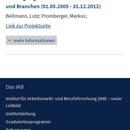
und Branchen
(01.05.2005 - 31.12.2012)
Bellmann, Lutz; Promberger, Markus;
Link zur Projektseite
mehr Informationen
Footer
Das IAB
Inhalt
Institut für Arbeitsmarkt- und Berufsforschung (IAB) – unser
Leitbild
Institutsleitung
Graduiertenprogramm
Befragungen