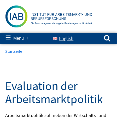
Springe
zum
Inhalt
Suchen nach:
≡
English
Menü
✘
Startseite
Evaluation der
Arbeitsmarktpolitik
Arbeitsmarktpolitik soll neben der Wirtschafts- und