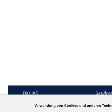
Footer
Das IAB
Service
Inhalt
Institut für Arbeitsmarkt- und
Presse
Verwendung von Cookies und anderen Techn
Berufsforschung (IAB) – unser Leitbild
IAB-Newsl