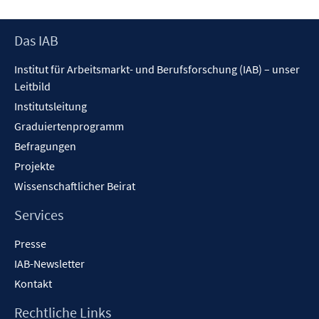
Footer
Das IAB
Inhalt
Institut für Arbeitsmarkt- und Berufsforschung (IAB) – unser
Leitbild
Institutsleitung
Graduiertenprogramm
Befragungen
Projekte
Wissenschaftlicher Beirat
Services
Presse
IAB-Newsletter
Kontakt
Rechtliche Links