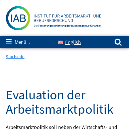
Springe
zum
Inhalt
Suchen nach:
≡
English
Menü
✘
Startseite
Evaluation der
Arbeitsmarktpolitik
Arbeitsmarktpolitik soll neben der Wirtschafts- und