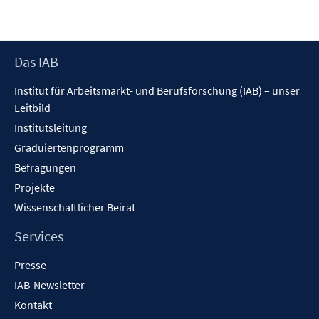
Footer
Das IAB
Inhalt
Institut für Arbeitsmarkt- und Berufsforschung (IAB) – unser
Leitbild
Institutsleitung
Graduiertenprogramm
Befragungen
Projekte
Wissenschaftlicher Beirat
Services
Presse
IAB-Newsletter
Kontakt