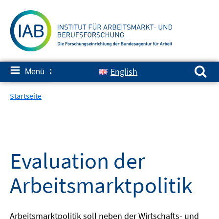
Springe
zum
Inhalt
Suchen nach:
≡
English
Menü
✘
Startseite
Evaluation der
Arbeitsmarktpolitik
Arbeitsmarktpolitik soll neben der Wirtschafts- und