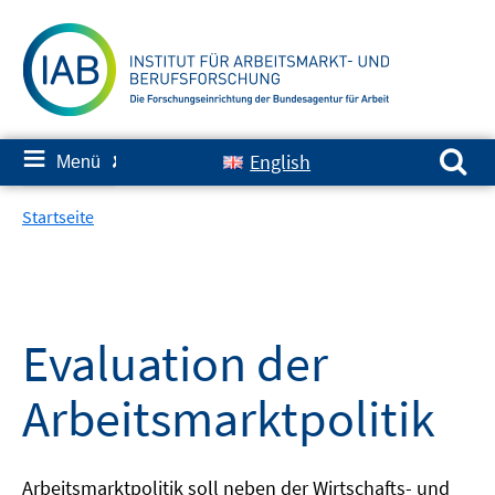
Springe
zum
Inhalt
Suchen nach:
≡
English
Menü
✘
Startseite
Evaluation der
Arbeitsmarktpolitik
Arbeitsmarktpolitik soll neben der Wirtschafts- und