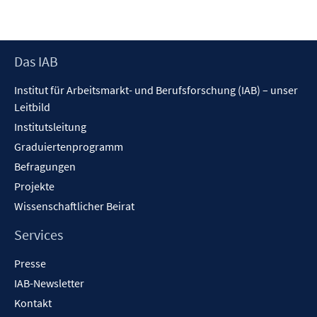
Footer
Das IAB
Inhalt
Institut für Arbeitsmarkt- und Berufsforschung (IAB) – unser
Leitbild
Institutsleitung
Graduiertenprogramm
Befragungen
Projekte
Wissenschaftlicher Beirat
Services
Presse
IAB-Newsletter
Kontakt