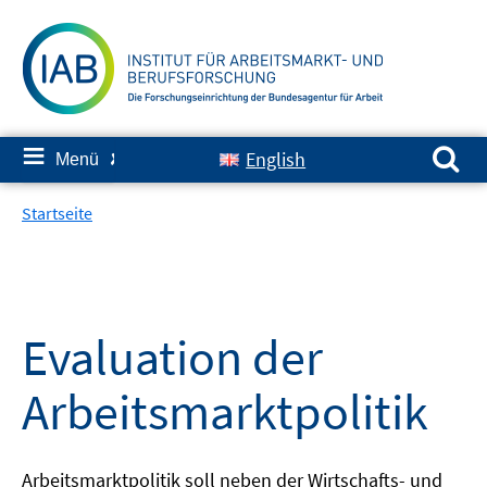
Springe
zum
Inhalt
Suchen nach:
≡
English
Menü
✘
Startseite
Evaluation der
Arbeitsmarktpolitik
Arbeitsmarktpolitik soll neben der Wirtschafts- und