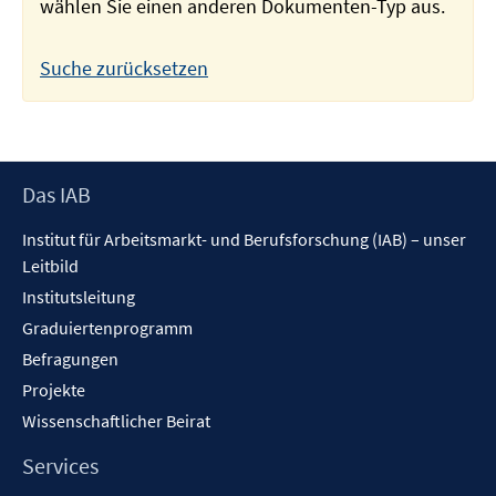
wählen Sie einen anderen Dokumenten-Typ aus.
Suche zurücksetzen
Footer
Das IAB
Inhalt
Institut für Arbeitsmarkt- und Berufsforschung (IAB) – unser
Leitbild
Institutsleitung
Graduiertenprogramm
Befragungen
Projekte
Wissenschaftlicher Beirat
Services