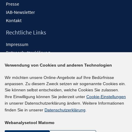
Presse
IAB-Newsletter
Kontakt
Rechtliche Links
Impressum
Datenschutzerklärung
Erklärung zur Barrierefreiheit
Verwendung von Cookies und anderen Technologien
Barrieren melden
Wir möchten unsere Online-Angebote auf Ihre Bedürfnisse
Social-Media-Kanäle
anpassen. Zu diesem Zweck setzen wir sogenannte Cookies ein.
Sie können selbst entscheiden, welche Cookies Sie zulassen.
BlueSky
Ihre Einwilligung können Sie jederzeit unter
Cookie-Einstellungen
YouTube
in unserer Datenschutzerklärung ändern. Weitere Informationen
LinkedIn
finden Sie in unserer
Datenschutzerklärung
.
XING
Webanalysetool Matomo
kununu