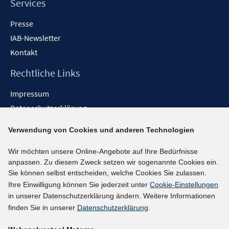
Services
Presse
IAB-Newsletter
Kontakt
Rechtliche Links
Impressum
Datenschutzerklärung
Erklärung zur Barrierefreiheit
Verwendung von Cookies und anderen Technologien
Barrieren melden
Wir möchten unsere Online-Angebote auf Ihre Bedürfnisse
Social-Media-Kanäle
anpassen. Zu diesem Zweck setzen wir sogenannte Cookies ein.
Sie können selbst entscheiden, welche Cookies Sie zulassen.
BlueSky
Ihre Einwilligung können Sie jederzeit unter
Cookie-Einstellungen
YouTube
in unserer Datenschutzerklärung ändern. Weitere Informationen
LinkedIn
finden Sie in unserer
Datenschutzerklärung
.
XING