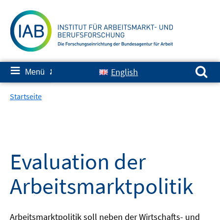
Springe
zum
Inhalt
Suchen nach:
≡
English
Menü
✘
Startseite
Evaluation der
Arbeitsmarktpolitik
Arbeitsmarktpolitik soll neben der Wirtschafts- und