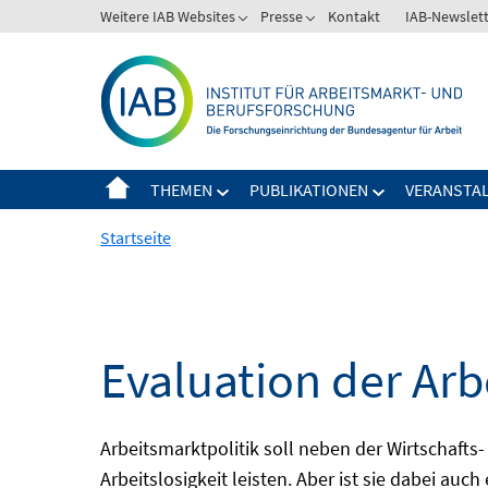
Springe
Weitere IAB Websites
Presse
Kontakt
IAB-Newslet
zum
Inhalt
THEMEN
PUBLIKATIONEN
VERANSTA
Startseite
Evaluation der Arb
Arbeitsmarktpolitik soll neben der Wirtschafts-
Arbeitslosigkeit leisten. Aber ist sie dabei au