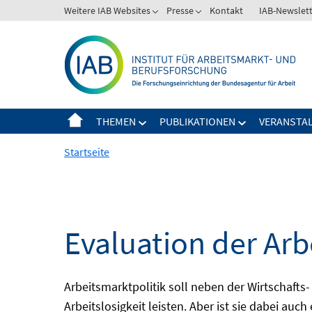
Springe
Weitere IAB Websites
Presse
Kontakt
IAB-Newslet
zum
Inhalt
THEMEN
PUBLIKATIONEN
VERANSTA
Startseite
Evaluation der Arb
Arbeitsmarktpolitik soll neben der Wirtschafts-
Arbeitslosigkeit leisten. Aber ist sie dabei au