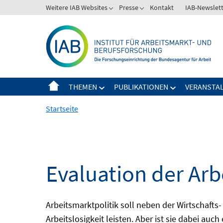
Springe
Weitere IAB Websites
Presse
Kontakt
IAB-Newslet
zum
Inhalt
THEMEN
PUBLIKATIONEN
VERANSTA
Startseite
Evaluation der Arb
Arbeitsmarktpolitik soll neben der Wirtschafts-
Arbeitslosigkeit leisten. Aber ist sie dabei au