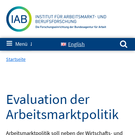
Springe
zum
Inhalt
Suchen nach:
≡
English
Menü
✘
Startseite
Evaluation der
Arbeitsmarktpolitik
Arbeitsmarktpolitik soll neben der Wirtschafts- und