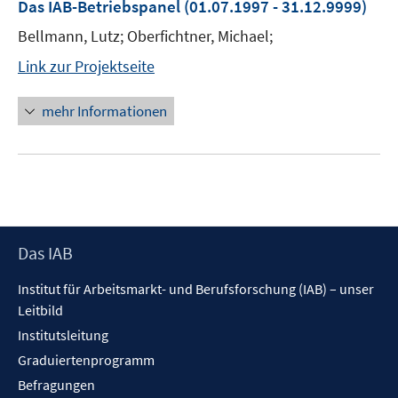
Das IAB-Betriebspanel
(01.07.1997 - 31.12.9999)
Bellmann, Lutz; Oberfichtner, Michael;
Link zur Projektseite
mehr Informationen
Footer
Das IAB
Inhalt
Institut für Arbeitsmarkt- und Berufsforschung (IAB) – unser
Leitbild
Institutsleitung
Graduiertenprogramm
Befragungen