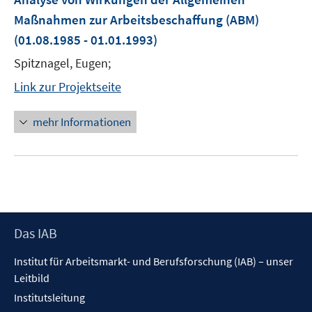
Maßnahmen zur Arbeitsbeschaffung (ABM)
(01.08.1985 - 01.01.1993)
Spitznagel, Eugen;
Link zur Projektseite
mehr Informationen
Footer
Das IAB
Inhalt
Institut für Arbeitsmarkt- und Berufsforschung (IAB) – unser
Leitbild
Institutsleitung