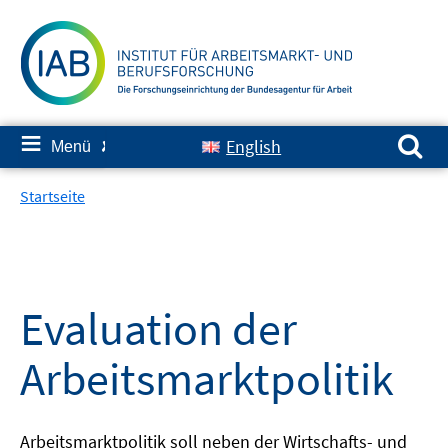
Springe
zum
Inhalt
Suchen nach:
≡
English
Menü
✘
Startseite
Evaluation der
Arbeitsmarktpolitik
Arbeitsmarktpolitik soll neben der Wirtschafts- und