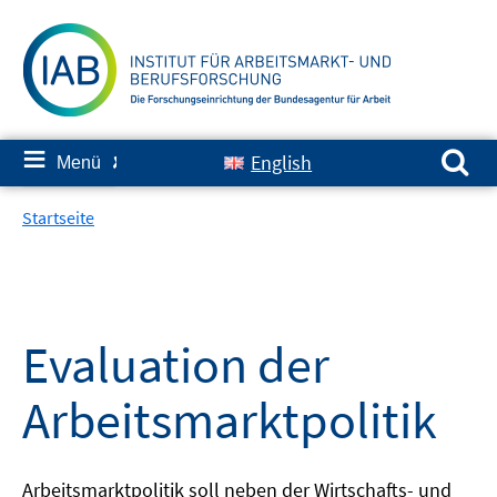
Springe
zum
Inhalt
Suchen nach:
≡
English
Menü
✘
Startseite
Evaluation der
Arbeitsmarktpolitik
Arbeitsmarktpolitik soll neben der Wirtschafts- und