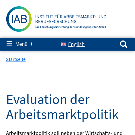
Springe
zum
Inhalt
Suchen nach:
≡
English
Menü
✘
Startseite
Evaluation der
Arbeitsmarktpolitik
Arbeitsmarktpolitik soll neben der Wirtschafts- und