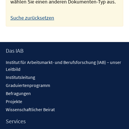
wählen Sie einen anderen Dokumenten-Typ aus.
Suche zurücksetzen
Footer
Das IAB
Inhalt
Institut für Arbeitsmarkt- und Berufsforschung (IAB) – unser
Leitbild
Institutsleitung
Graduiertenprogramm
Befragungen
Projekte
Wissenschaftlicher Beirat
Services