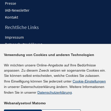
Presse
IAB-Newsletter
Kontakt
Rechtliche Links
Impressum
Datenschutzerklärung
Erklärung zur Barrierefreiheit
Verwendung von Cookies und anderen Technologien
Barrieren melden
Wir möchten unsere Online-Angebote auf Ihre Bedürfnisse
Social-Media-Kanäle
anpassen. Zu diesem Zweck setzen wir sogenannte Cookies ein.
Sie können selbst entscheiden, welche Cookies Sie zulassen.
BlueSky
Ihre Einwilligung können Sie jederzeit unter
Cookie-Einstellungen
YouTube
in unserer Datenschutzerklärung ändern. Weitere Informationen
LinkedIn
finden Sie in unserer
Datenschutzerklärung
.
XING
Webanalysetool Matomo
kununu