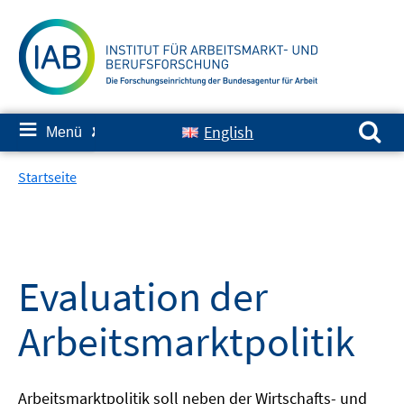
Springe
zum
Inhalt
Suchen nach:
≡
English
Menü
✘
Startseite
Evaluation der
Arbeitsmarktpolitik
Arbeitsmarktpolitik soll neben der Wirtschafts- und