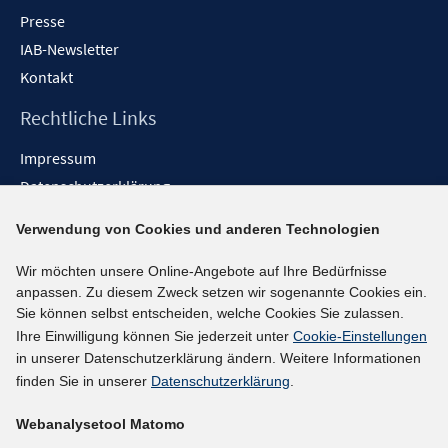
Presse
IAB-Newsletter
Kontakt
Rechtliche Links
Impressum
Datenschutzerklärung
Erklärung zur Barrierefreiheit
Verwendung von Cookies und anderen Technologien
Barrieren melden
Wir möchten unsere Online-Angebote auf Ihre Bedürfnisse
Social-Media-Kanäle
anpassen. Zu diesem Zweck setzen wir sogenannte Cookies ein.
Sie können selbst entscheiden, welche Cookies Sie zulassen.
BlueSky
Ihre Einwilligung können Sie jederzeit unter
Cookie-Einstellungen
YouTube
in unserer Datenschutzerklärung ändern. Weitere Informationen
LinkedIn
finden Sie in unserer
Datenschutzerklärung
.
XING
Webanalysetool Matomo
kununu