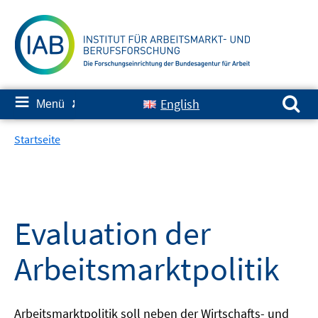
Springe
zum
Inhalt
Suchen nach:
≡
English
Menü
✘
Startseite
Evaluation der
Arbeitsmarktpolitik
Arbeitsmarktpolitik soll neben der Wirtschafts- und