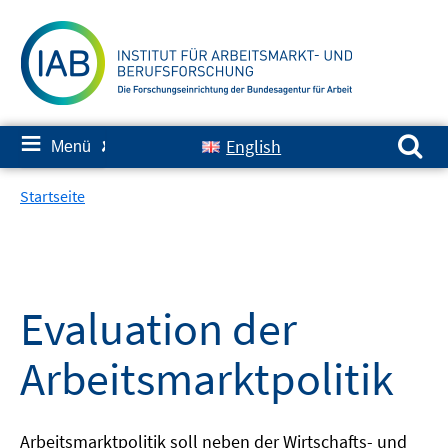
Springe
zum
Inhalt
Suchen nach:
≡
English
Menü
✘
Startseite
Evaluation der
Arbeitsmarktpolitik
Arbeitsmarktpolitik soll neben der Wirtschafts- und