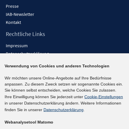
Presse
IAB-Newsletter
Kontakt
Rechtliche Links
Impressum
Datenschutzerklärung
Erklärung zur Barrierefreiheit
Verwendung von Cookies und anderen Technologien
Barrieren melden
Wir möchten unsere Online-Angebote auf Ihre Bedürfnisse
Social-Media-Kanäle
anpassen. Zu diesem Zweck setzen wir sogenannte Cookies ein.
Sie können selbst entscheiden, welche Cookies Sie zulassen.
BlueSky
Ihre Einwilligung können Sie jederzeit unter
Cookie-Einstellungen
YouTube
in unserer Datenschutzerklärung ändern. Weitere Informationen
LinkedIn
finden Sie in unserer
Datenschutzerklärung
.
XING
Webanalysetool Matomo
kununu