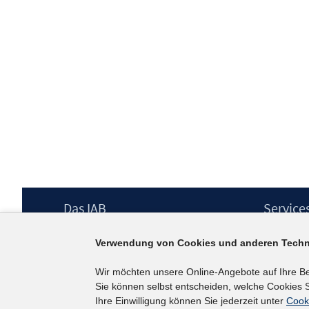
Footer
Das IAB
Service
Inhalt
Institut für Arbeitsmarkt- und
Presse
Verwendung von Cookies und anderen Techn
Berufsforschung (IAB) – unser Leitbild
IAB-Newsl
Institutsleitung
Kontakt
Wir möchten unsere Online-Angebote auf Ihre B
Graduiertenprogramm
Sie können selbst entscheiden, welche Cookies S
Befragungen
Ihre Einwilligung können Sie jederzeit unter
Cook