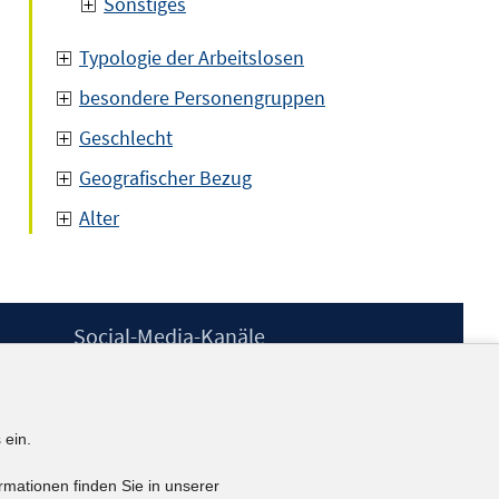
Sonstiges
Typologie der Arbeitslosen
besondere Personengruppen
Geschlecht
Geografischer Bezug
Alter
Social-Media-Kanäle
BlueSky
YouTube
LinkedIn
 ein.
XING
kununu
rmationen finden Sie in unserer