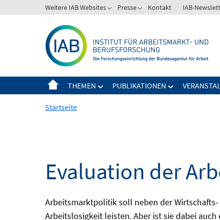
Springe
Weitere IAB Websites
Presse
Kontakt
IAB-Newslet
zum
Inhalt
THEMEN
PUBLIKATIONEN
VERANSTA
Startseite
Evaluation der Arb
Arbeitsmarktpolitik soll neben der Wirtschafts-
Arbeitslosigkeit leisten. Aber ist sie dabei au