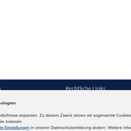
s
Rechtliche Links
Impressum
ologien
etter
Datenschutzerklärung
Erklärung zur Barrierefreiheit
edürfnisse anpassen. Zu diesem Zweck setzen wir sogenannte Cookies
Barrieren melden
ie zulassen.
ie-Einstellungen
in unserer Datenschutzerklärung ändern. Weitere Info