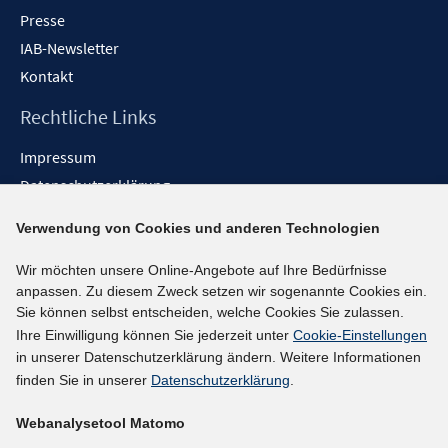
Presse
IAB-Newsletter
Kontakt
Rechtliche Links
Impressum
Datenschutzerklärung
Erklärung zur Barrierefreiheit
Verwendung von Cookies und anderen Technologien
Barrieren melden
Wir möchten unsere Online-Angebote auf Ihre Bedürfnisse
Social-Media-Kanäle
anpassen. Zu diesem Zweck setzen wir sogenannte Cookies ein.
Sie können selbst entscheiden, welche Cookies Sie zulassen.
BlueSky
Ihre Einwilligung können Sie jederzeit unter
Cookie-Einstellungen
YouTube
in unserer Datenschutzerklärung ändern. Weitere Informationen
LinkedIn
finden Sie in unserer
Datenschutzerklärung
.
XING
Webanalysetool Matomo
kununu