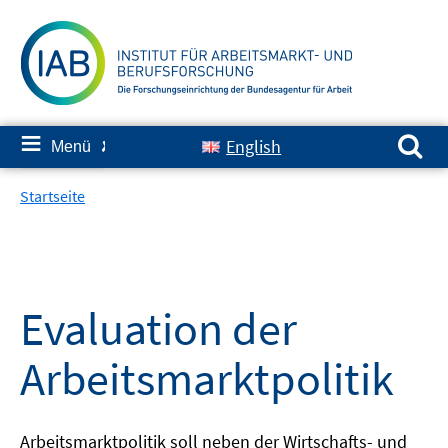
Springe
zum
Inhalt
Suchen nach:
≡
English
Menü
✘
Startseite
Evaluation der
Arbeitsmarktpolitik
Arbeitsmarktpolitik soll neben der Wirtschafts- und