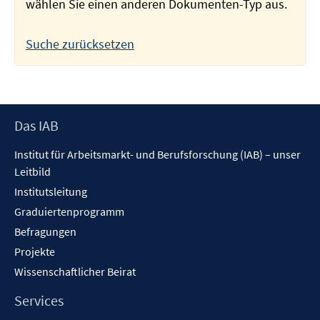
wählen Sie einen anderen Dokumenten-Typ aus.
Suche zurücksetzen
Footer
Das IAB
Inhalt
Institut für Arbeitsmarkt- und Berufsforschung (IAB) – unser
Leitbild
Institutsleitung
Graduiertenprogramm
Befragungen
Projekte
Wissenschaftlicher Beirat
Services