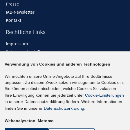
Presse
IAB-Newsletter
Kontakt
Rechtliche Links
Impressum
Datenschutzerklärung
Erklärung zur Barrierefreiheit
Verwendung von Cookies und anderen Technologien
Barrieren melden
Wir möchten unsere Online-Angebote auf Ihre Bedürfnisse
Social-Media-Kanäle
anpassen. Zu diesem Zweck setzen wir sogenannte Cookies ein.
Sie können selbst entscheiden, welche Cookies Sie zulassen.
BlueSky
Ihre Einwilligung können Sie jederzeit unter
Cookie-Einstellungen
YouTube
in unserer Datenschutzerklärung ändern. Weitere Informationen
LinkedIn
finden Sie in unserer
Datenschutzerklärung
.
XING
Webanalysetool Matomo
kununu