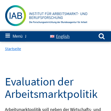
Springe
zum
Inhalt
Suchen nach:
≡
English
Menü
✘
Startseite
Evaluation der
Arbeitsmarktpolitik
Arbeitsmarktpolitik soll neben der Wirtschafts- und