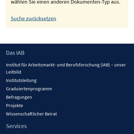
wählen Sie einen anderen Dokumenten-Typ aus.
Suche zurücksetzen
Footer
Das IAB
Inhalt
Institut für Arbeitsmarkt- und Berufsforschung (IAB) – unser
Leitbild
Institutsleitung
Graduiertenprogramm
Befragungen
Projekte
Wissenschaftlicher Beirat
Services