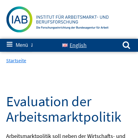
Springe
zum
Inhalt
Suchen nach:
≡
English
Menü
✘
Startseite
Evaluation der
Arbeitsmarktpolitik
Arbeitsmarktpolitik soll neben der Wirtschafts- und