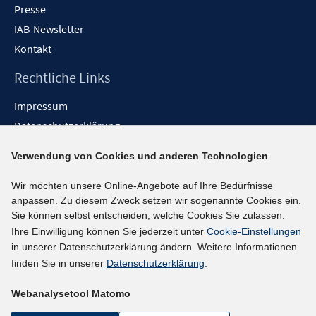
Presse
IAB-Newsletter
Kontakt
Rechtliche Links
Impressum
Datenschutzerklärung
Erklärung zur Barrierefreiheit
Verwendung von Cookies und anderen Technologien
Barrieren melden
Wir möchten unsere Online-Angebote auf Ihre Bedürfnisse
Social-Media-Kanäle
anpassen. Zu diesem Zweck setzen wir sogenannte Cookies ein.
Sie können selbst entscheiden, welche Cookies Sie zulassen.
BlueSky
Ihre Einwilligung können Sie jederzeit unter
Cookie-Einstellungen
YouTube
in unserer Datenschutzerklärung ändern. Weitere Informationen
LinkedIn
finden Sie in unserer
Datenschutzerklärung
.
XING
Webanalysetool Matomo
kununu