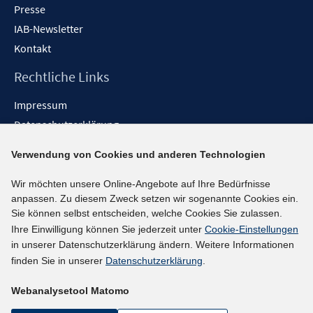
Presse
IAB-Newsletter
Kontakt
Rechtliche Links
Impressum
Datenschutzerklärung
Erklärung zur Barrierefreiheit
Verwendung von Cookies und anderen Technologien
Barrieren melden
Wir möchten unsere Online-Angebote auf Ihre Bedürfnisse
Social-Media-Kanäle
anpassen. Zu diesem Zweck setzen wir sogenannte Cookies ein.
Sie können selbst entscheiden, welche Cookies Sie zulassen.
BlueSky
Ihre Einwilligung können Sie jederzeit unter
Cookie-Einstellungen
YouTube
in unserer Datenschutzerklärung ändern. Weitere Informationen
LinkedIn
finden Sie in unserer
Datenschutzerklärung
.
XING
Webanalysetool Matomo
kununu