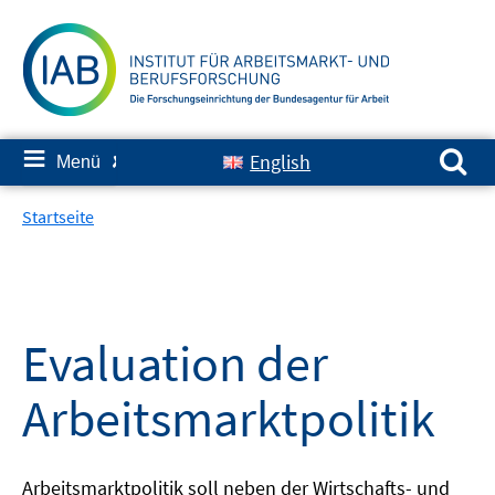
Springe
zum
Inhalt
Suchen nach:
≡
English
Menü
✘
Startseite
Evaluation der
Arbeitsmarktpolitik
Arbeitsmarktpolitik soll neben der Wirtschafts- und