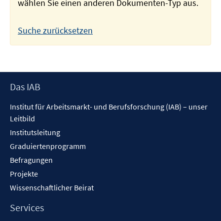
wählen Sie einen anderen Dokumenten-Typ aus.
Suche zurücksetzen
Footer
Das IAB
Inhalt
Institut für Arbeitsmarkt- und Berufsforschung (IAB) – unser
Leitbild
Institutsleitung
Graduiertenprogramm
Befragungen
Projekte
Wissenschaftlicher Beirat
Services