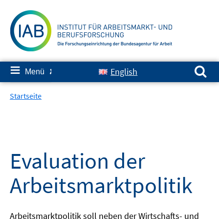
Springe
zum
Inhalt
Suchen nach:
≡
English
Menü
✘
Startseite
Evaluation der
Arbeitsmarktpolitik
Arbeitsmarktpolitik soll neben der Wirtschafts- und