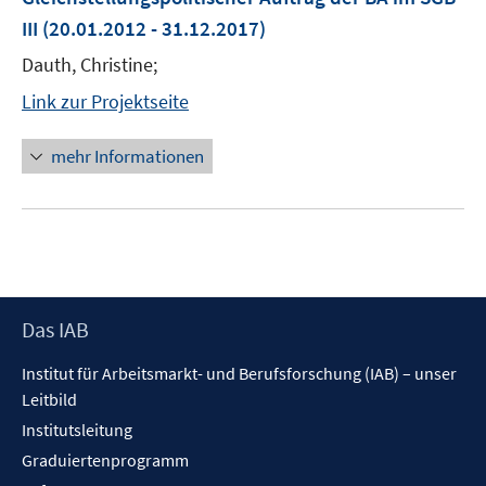
III
(20.01.2012 - 31.12.2017)
Dauth, Christine;
Link zur Projektseite
mehr Informationen
Footer
Das IAB
Inhalt
Institut für Arbeitsmarkt- und Berufsforschung (IAB) – unser
Leitbild
Institutsleitung
Graduiertenprogramm